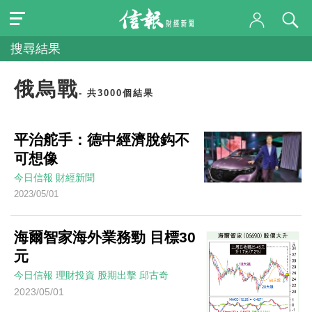
搜尋結果
俄烏戰
- 共3000個結果
平治舵手：德中經濟脫鈎不
可想像
今日信報
財經新聞
2023/05/01
海爾智家海外業務勁 目標30
元
今日信報
理財投資
股期出擊
邱古奇
2023/05/01