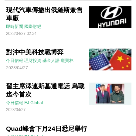
現代汽車傳撤出俄羅斯兼售
車廠
即時新聞
國際財經
2023/04/27 02:34
對沖中美科技戰博弈
今日信報
理財投資
基金人語
龐寶林
2023/04/27
習主席澤連斯基通電話 烏戰
迄今首次
今日信報
EJ Global
2023/04/27
Quad峰會下月24日悉尼舉行