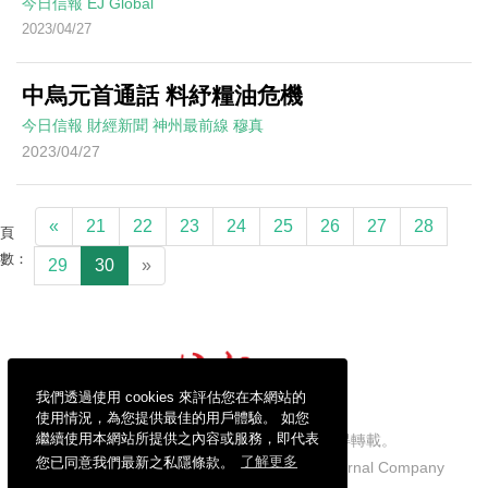
今日信報
EJ Global
2023/04/27
中烏元首通話 料紓糧油危機
今日信報
財經新聞
神州最前線
穆真
2023/04/27
«
21
22
23
24
25
26
27
28
頁
數：
29
30
»
我們透過使用 cookies 來評估您在本網站的
使用情況，為您提供最佳的用戶體驗。 如您
繼續使用本網站所提供之內容或服務，即代表
信報財經新聞有限公司版權所有，不得轉載。
您已同意我們最新之私隱條款。
了解更多
Copyright © 2026 Hong Kong Economic Journal Company