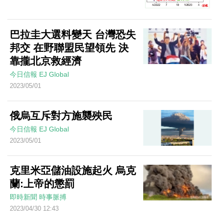
巴拉圭大選料變天 台灣恐失
邦交 在野聯盟民望領先 決
靠攏北京救經濟
今日信報
EJ Global
2023/05/01
俄烏互斥對方施襲殃民
今日信報
EJ Global
2023/05/01
克里米亞儲油設施起火 烏克
蘭:上帝的懲罰
即時新聞
時事脈搏
2023/04/30 12:43