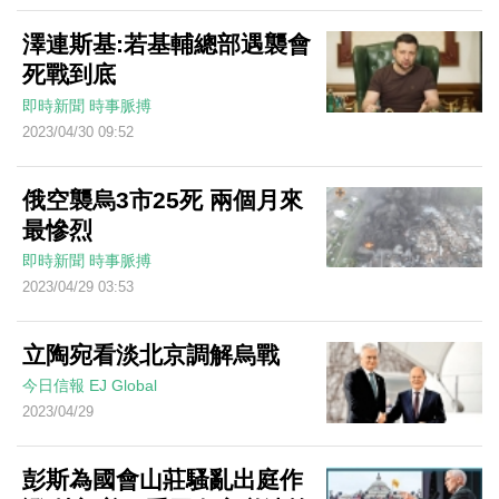
澤連斯基:若基輔總部遇襲會
死戰到底
即時新聞
時事脈搏
2023/04/30 09:52
俄空襲烏3市25死 兩個月來
最慘烈
即時新聞
時事脈搏
2023/04/29 03:53
立陶宛看淡北京調解烏戰
今日信報
EJ Global
2023/04/29
彭斯為國會山莊騷亂出庭作