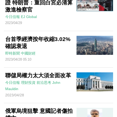
證 特朗普：重回白宮必清算
激進檢察官
今日信報
EJ Global
2023/04/29
台首季經濟按年收縮3.02%
確認衰退
即時新聞
中國財經
2023/04/28 05:10
聯儲局權力太大須全面改革
今日信報
理財投資
前沿思考
John
Mauldin
2023/04/28
俄軍烏境狙擊 意國記者傷拍