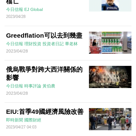
檔亡
今日信報
EJ Global
2023/04/28
Greedflation可以去到幾盡
今日信報
理財投資
投資者日記
畢老林
2023/04/28
俄烏戰爭對跨大西洋關係的
影響
今日信報
時事評論
黃伯農
2023/04/28
EIU:首季49國經濟風險改善
即時新聞
國際財經
2023/04/27 04:03