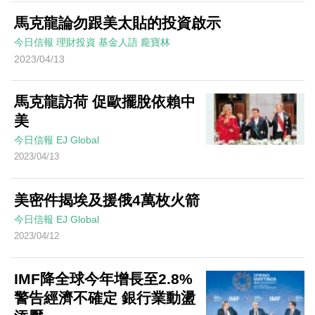
馬克龍論勿跟美太貼的投資啟示
今日信報
理財投資
基金人語
龐寶林
2023/04/13
馬克龍訪荷 促歐擺脫依賴中
美
今日信報
EJ Global
2023/04/13
美密件揭埃及援俄4萬枚火箭
今日信報
EJ Global
2023/04/12
IMF降全球今年增長至2.8%
警告經濟不確定 銀行業動盪