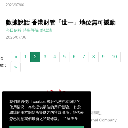
2026/07/06
數據說話 香港財管「世一」地位無可撼動
今日信報
時事評論
舒揚清
2026/07/06
«
1
2
3
4
5
6
7
8
9
10
頁
數：
»
我們透過使用 cookies 來評估您在本網站的
使用情況，為您提供最佳的用戶體驗。 如您
繼續使用本網站所提供之內容或服務，即代表
信報財經新聞有限公司版權所有，不得轉載。
您已同意我們最新之私隱條款。
了解更多
Copyright © 2026 Hong Kong Economic Journal Company
Limited. All rights reserved.