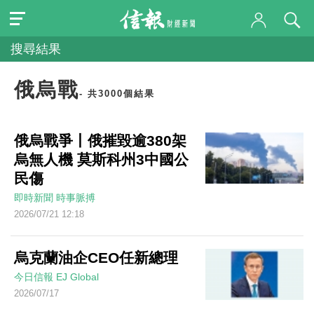
搜尋結果
俄烏戰
- 共3000個結果
俄烏戰爭丨俄摧毀逾380架
烏無人機 莫斯科州3中國公
民傷
即時新聞
時事脈搏
2026/07/21 12:18
烏克蘭油企CEO任新總理
今日信報
EJ Global
2026/07/17