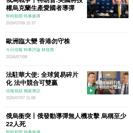
權烏克蘭生產愛國者導彈
即時新聞
時事脈搏
2026/07/09 10:37
歐洲臨大變 香港勿守株
今日信報
時事評論
林筱魯
2026/07/08
法駐華大使: 全球貿易碎片
化 法中競合可雙贏
信報視頻
獨家專訪
2026/07/07 11:08
俄烏衝突丨俄發動導彈無人機攻擊 烏稱至少
22人死
即時新聞
時事脈搏