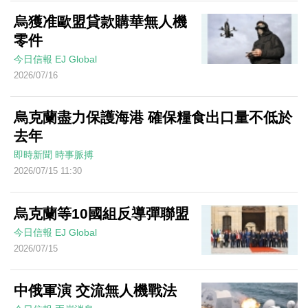
烏獲准歐盟貸款購華無人機
零件
今日信報
EJ Global
2026/07/16
烏克蘭盡力保護海港 確保糧食出口量不低於
去年
即時新聞
時事脈搏
2026/07/15 11:30
烏克蘭等10國組反導彈聯盟
今日信報
EJ Global
2026/07/15
中俄軍演 交流無人機戰法