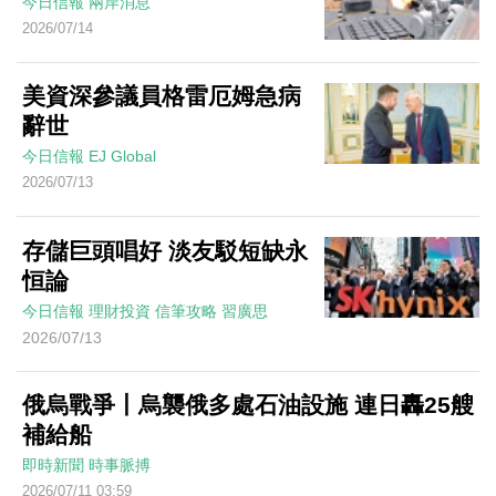
今日信報
兩岸消息
2026/07/14
美資深參議員格雷厄姆急病
辭世
今日信報
EJ Global
2026/07/13
存儲巨頭唱好 淡友駁短缺永
恒論
今日信報
理財投資
信筆攻略
習廣思
2026/07/13
俄烏戰爭丨烏襲俄多處石油設施 連日轟25艘
補給船
即時新聞
時事脈搏
2026/07/11 03:59