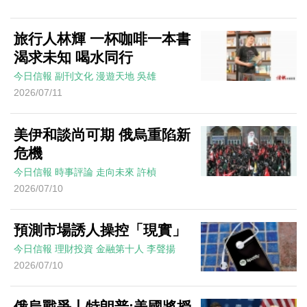
旅行人林輝 一杯咖啡一本書
渴求未知 喝水同行
今日信報
副刊文化
漫遊天地
吳雄
2026/07/11
美伊和談尚可期 俄烏重陷新
危機
今日信報
時事評論
走向未來
許楨
2026/07/10
預測市場誘人操控「現實」
今日信報
理財投資
金融第十人
李聲揚
2026/07/10
俄烏戰爭丨特朗普:美國將授