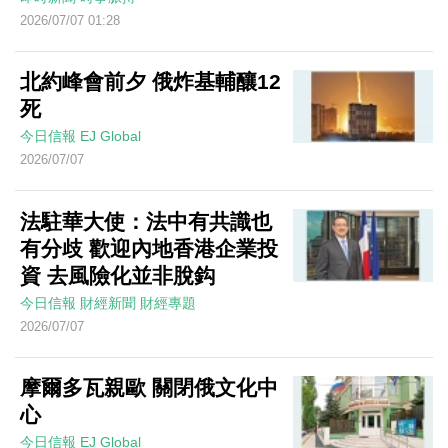
2026/07/07 01:28
北約峰會前夕 俄炸基輔釀12
死
今日信報
EJ Global
2026/07/07
法駐華大使：法中有共識也
有分歧 歡迎內地香港企業投
資 去風險化並非脫鈎
今日信報
財經新聞
財經專題
2026/07/07
摩爾多瓦親歐 關閉俄文化中
心
今日信報
EJ Global