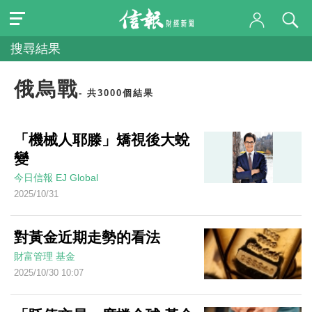
搜尋結果
俄烏戰
- 共3000個結果
「機械人耶滕」矯視後大蛻
變
今日信報
EJ Global
2025/10/31
對黃金近期走勢的看法
財富管理
基金
2025/10/30 10:07