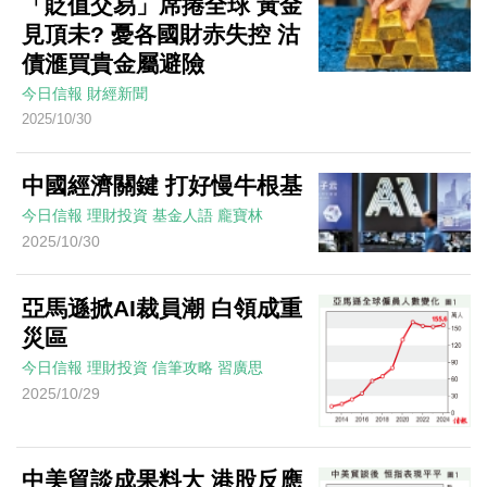
「貶值交易」席捲全球 黃金
見頂未? 憂各國財赤失控 沽
債滙買貴金屬避險
今日信報
財經新聞
2025/10/30
中國經濟關鍵 打好慢牛根基
今日信報
理財投資
基金人語
龐寶林
2025/10/30
亞馬遜掀AI裁員潮 白領成重
災區
今日信報
理財投資
信筆攻略
習廣思
2025/10/29
中美貿談成果料大 港股反應