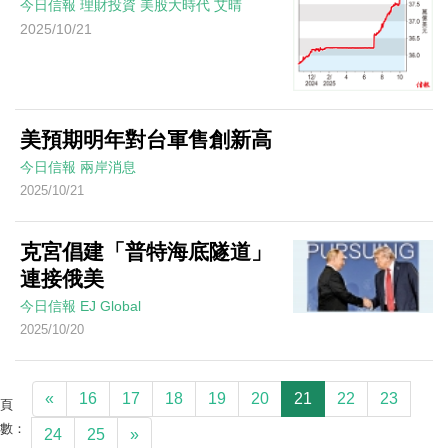
今日信報
理財投資
美股大時代
艾晴
2025/10/21
美預期明年對台軍售創新高
今日信報
兩岸消息
2025/10/21
克宮倡建「普特海底隧道」
連接俄美
今日信報
EJ Global
2025/10/20
«
16
17
18
19
20
21
22
23
頁
數：
24
25
»