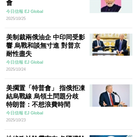
會
今日信報
EJ Global
2025/10/25
美制裁兩俄油企 中印同受影
響 烏戰和談無寸進 對普京
耐性盡失
今日信報
EJ Global
2025/10/24
美擱置「特普會」 指俄拒凍
結烏戰線 烏領土問題分歧
特朗普：不想浪費時間
今日信報
EJ Global
2025/10/23