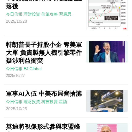
落後
今日信報
理財投資
信筆攻略
習廣思
2025/10/28
特朗普長子持股小企 奪美軍
大單 負責製無人機引擎零件
疑涉利益衝突
今日信報
EJ Global
2025/10/27
軍事AI入伍 中美布局齊搶灘
今日信報
理財投資
科技投資
星語
2025/10/25
莫迪將視像形式參與東盟峰