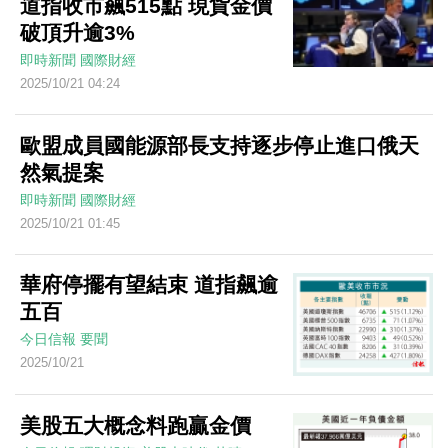
道指收市飆515點 現貨金價
破頂升逾3%
即時新聞
國際財經
2025/10/21 04:24
歐盟成員國能源部長支持逐步停止進口俄天
然氣提案
即時新聞
國際財經
2025/10/21 01:45
華府停擺有望結束 道指飆逾
五百
今日信報
要聞
2025/10/21
美股五大概念料跑贏金價