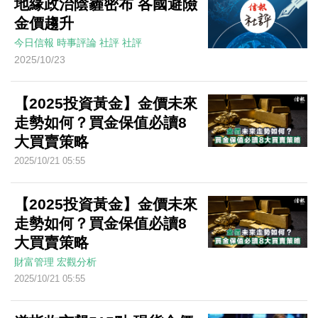
地緣政治陰霾密布 各國避險
金價趨升
今日信報
時事評論
社評
社評
2025/10/23
【2025投資黃金】金價未來
走勢如何？買金保值必讀8
大買賣策略
2025/10/21 05:55
【2025投資黃金】金價未來
走勢如何？買金保值必讀8
大買賣策略
財富管理
宏觀分析
2025/10/21 05:55