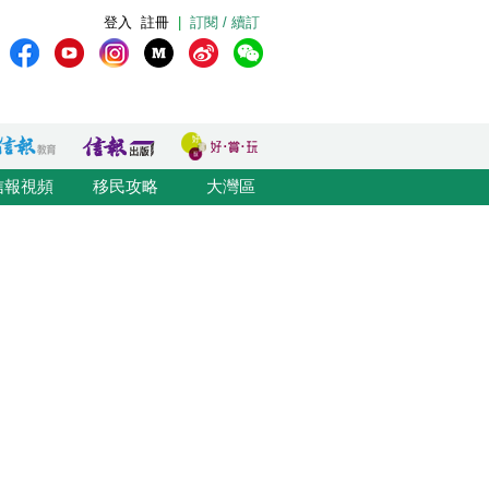
登入
註冊
|
訂閱 / 續訂
信報視頻
移民攻略
大灣區