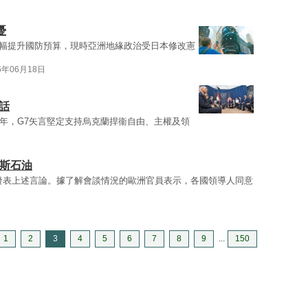
憂
幅提升國防預算，現時亞洲地緣政治受日本修改憲
6年06月18日
話
年，G7矢言堅定支持烏克蘭捍衞自由、主權及領
羅斯石油
發表上述言論。據了解會談情況的歐洲官員表示，各國領導人同意
1
2
3
4
5
6
7
8
9
...
150