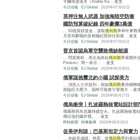
卡爾塔波洛夫（Andrei Ka ...
全文
今日信報
EJ Global
2026年07月02日
英押注無人武器 加強海陸空防衞
國防預算破紀錄 四年豪擲3萬億
... 50億英鎊資金，汲取
俄烏戰
爭和中東戰
月宣布辭職的首相施紀賢卸任前最 ...
全文
今日信報
EJ Global
2026年07月01日
普京首認烏軍空襲致俄缺能源
... 問莫斯科，再次為終結
俄烏戰
爭展開外交
Peskov）周一表示， ...
全文
今日信報
EJ Global
2026年06月30日
俄軍謀挑釁北約小國 試探美方
... 消息人士亦提到，假如
俄烏戰
事持續轉
面臨巨大壓力，屆時可能會引發俄方 ...
全
今日信報
EJ Global
2026年06月27日
俄烏衝突丨扎波羅熱核電站設計部
俄羅斯與烏克蘭持續交火。扎波羅熱核電
傳出強烈爆炸聲。 ...
全文
即時新聞
時事脈搏
2026年06月26日
促美伊和談：巴基斯坦定力與實力
... 亦頗見成績。然而，從
俄烏戰
爭到美以