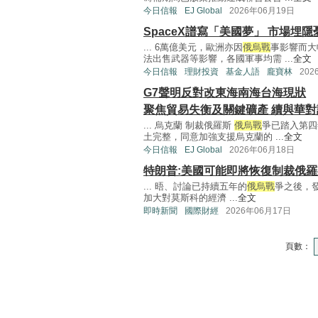
今日信報
EJ Global
2026年06月19日
SpaceX譜寫「美國夢」 市場埋隱
... 6萬億美元，歐洲亦因
俄烏戰
事影響而大
法出售武器等影響，各國軍事均需 ...
全文
今日信報
理財投資
基金人語
龐寶林
202
G7聲明反對改東海南海台海現狀
聚焦貿易失衡及關鍵礦產 續與華對
... 烏克蘭 制裁俄羅斯
俄烏戰
爭已踏入第四
土完整，同意加強支援烏克蘭的 ...
全文
今日信報
EJ Global
2026年06月18日
特朗普:美國可能即將恢復制裁俄
... 晤、討論已持續五年的
俄烏戰
爭之後，
加大對莫斯科的經濟 ...
全文
即時新聞
國際財經
2026年06月17日
頁數：