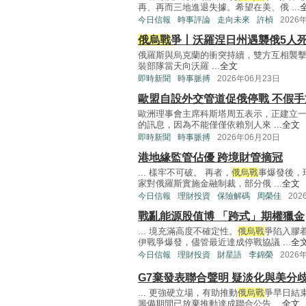
再、再而三地進退失據。希望在美、俄 ...
今日信報
時事評論
走向未來
許楨
2026
俄烏戰
爭丨沃羅涅日州遇襲俄5人死
俄羅斯與烏克蘭的衝突持續，雙方互相襲
裝部隊當天向沃羅 ...
全文
即時新聞
時事脈搏
2026年06月23日
歐盟自設外交管道促俄停戰 不假手
歐洲理事會主席科斯塔周五表示，正建立
的訊息，因為不能僅僅依賴別人來 ...
全文
即時新聞
時事脈搏
2026年06月20日
港地緣監管佔優 跨境財管摘冠
... 樣牢不可破。 再者，
俄烏戰
事爆發後，
家對俄羅斯實施金融制裁，部分俄 ...
全文
今日信報
理財投資
保險解碼
周榮佳
202
戰亂能源股值博 「跨式」期權獵金
... 境充滿高度不確定性。
俄烏戰
爭陷入膠
伊戰爭爆發，儘管最近達成停戰協議 ...
全
今日信報
理財投資
財星語
李錦榮
2026
G7棄發表聯合聲明 疑淡化與美分
... 更強硬立場，有助推動
俄烏戰
爭早日結
籌備期間已放棄推動達成聯合公告 ...
全文