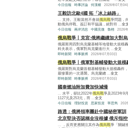
今日信報
時事評論
何漢權
2026年07月04
王毅訪北歐4國 拓「冰上絲路」
... 支持。王毅當然不會就
俄烏戰
爭問題，
動俄烏停戰、簽訂和平協議，絕對符 ...
全
今日信報
兩岸消息
中國見微
魯栩
2026
俄烏戰
爭丨克宮:俄將繼續加大對烏
俄羅斯周四對烏克蘭基輔等地發動大規模轟
科夫表示，俄軍對烏克蘭進行大 ...
全文
即時新聞
時事脈搏
2026年07月03日
俄烏戰
爭丨俄軍對基輔發動大規模轟
俄羅斯對烏克蘭首都基輔發動大規模轟炸，
最慘重的一次遇襲。烏克蘭總 ...
全文
即時新聞
時事脈搏
2026年07月03日
國泰燃油附加費加快減慢
... 水平，卻比2022年
俄烏戰
爭及2023年
1127元及253元，而 ...
全文
今日信報
理財投資
思家投資
寧思雋
202
路透：俄將領率團赴中國秘密軍訓
北京堅決否認稱全沒根據 俄斥指控
... ，反而更應關注其作為
俄烏戰
爭「關鍵