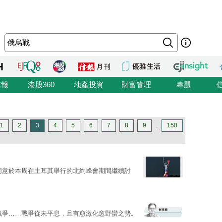
信報
港股360
地產投資
財富管理
專題
1
2
3
4
5
6
7
8
9
...
150
同意於本周在土耳其舉行的北約峰會期間繼續討
戰爭……戰爭從未平息，且有愈激化愈野蠻之勢。