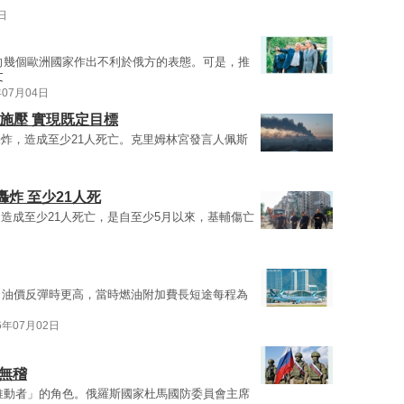
日
向幾個歐洲國家作出不利於俄方的表態。可是，推
文
年07月04日
施壓 實現既定目標
炸，造成至少21人死亡。克里姆林宮發言人佩斯
炸 至少21人死
造成至少21人死亡，是自至少5月以來，基輔傷亡
9月油價反彈時更高，當時燃油附加費長短途每程為
6年07月02日
無稽
推動者」的角色。俄羅斯國家杜馬國防委員會主席