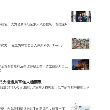
爭經驗，大力發展海陸空無人武器技術，相信是6
努力。 克里姆林宮發言人佩斯科夫（Dmitry
移至首都莫斯科及聖彼得堡上空，普京或認為自己
文
門大樓遭烏軍無人機襲擊
站設計部門大樓周四遭到烏軍無人機襲擊，烏克蘭首都基輔晚上則
侵伊，作為伊斯蘭堡老對手的新德里，確實一而