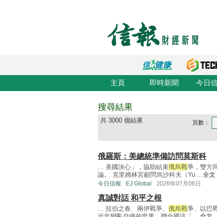
主頁
即時新聞
今日
搜尋結果
共 3000 個結果
頁數：
俄羅斯：美總統準備訪問莫斯科
... 美國決心」，協助結束
俄烏戰
爭，雙方
論。 克里姆林宮顧問烏沙科夫（Yu ...
全文
今日信報
EJ Global
2026年07月06日
真誠對話 和平之根
... 拉伯之春、兩伊戰爭、
俄烏戰
爭、以巴
近年變亂交織的世界，聯合國這「 ...
全文