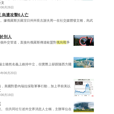
全文
年06月26日
 烏遭攻擊6人亡
擊。據俄羅斯沃羅涅日州州長古謝夫周一在社交媒體發文稱，烏武
於別人
一個外交管道，直接向俄羅斯傳達歐盟對
俄烏戰
爭
瑞士雖然名義上維持中立，但實際上卻跟隨西方國
6年06月20日
着，美國對委內瑞拉採取軍事行動，加上早前美以
文
年06月19日
歧
束。 但共同社引述外交界消息人士稱，主辦單位在