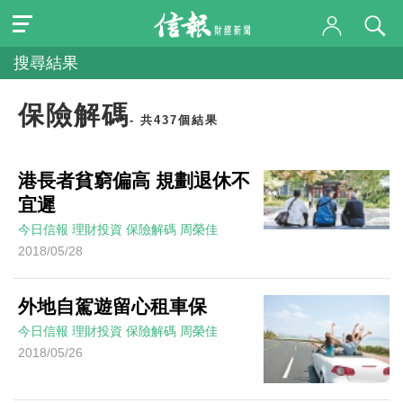
搜尋結果
保險解碼
- 共437個結果
港長者貧窮偏高 規劃退休不
宜遲
今日信報
理財投資
保險解碼
周榮佳
2018/05/28
外地自駕遊留心租車保
今日信報
理財投資
保險解碼
周榮佳
2018/05/26