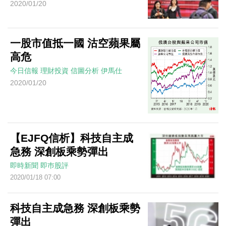
2020/01/20
一股市值抵一國 沽空蘋果屬
高危
今日信報
理財投資
信圖分析
伊馬仕
2020/01/20
【EJFQ信析】科技自主成
急務 深創板乘勢彈出
即時新聞
即巿股評
2020/01/18 07:00
科技自主成急務 深創板乘勢
彈出