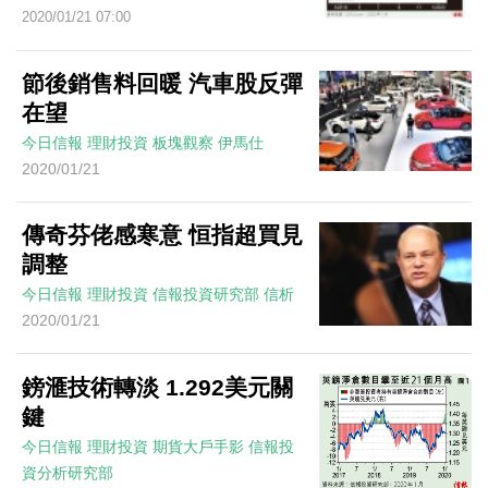
2020/01/21 07:00
節後銷售料回暖 汽車股反彈
在望
今日信報
理財投資
板塊觀察
伊馬仕
2020/01/21
傳奇芬佬感寒意 恒指超買見
調整
今日信報
理財投資
信報投資研究部
信析
2020/01/21
鎊滙技術轉淡 1.292美元關
鍵
今日信報
理財投資
期貨大戶手影
信報投
資分析研究部