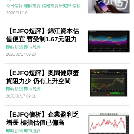
今日信報
理財投資
信報投資研究部
信析
2020/01/18
【EJFQ短評】錦江資本估
值便宜 暫受制1.67元阻力
即時新聞
即巿股評
2020/01/17 09:20
【EJFQ短評】奧園健康蟹
貨阻力少 仍有上升空間
即時新聞
即巿股評
2020/01/17 09:11
【EJFQ信析】企業盈利乏
增長 標指估值已偏高
即時新聞
即巿股評