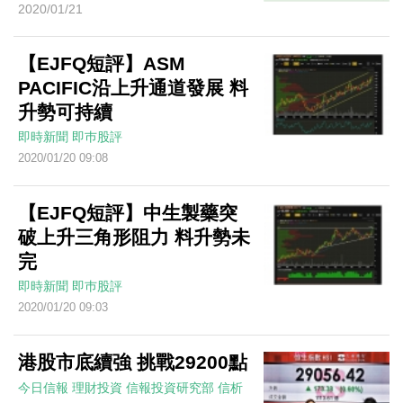
2020/01/21
【EJFQ短評】ASM
PACIFIC沿上升通道發展 料
升勢可持續
即時新聞
即巿股評
2020/01/20 09:08
【EJFQ短評】中生製藥突
破上升三角形阻力 料升勢未
完
即時新聞
即巿股評
2020/01/20 09:03
港股市底續強 挑戰29200點
今日信報
理財投資
信報投資研究部
信析