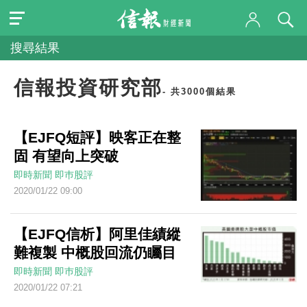
搜尋結果
信報投資研究部
- 共3000個結果
【EJFQ短評】映客正在整
固 有望向上突破
即時新聞
即巿股評
2020/01/22 09:00
【EJFQ信析】阿里佳績縱
難複製 中概股回流仍矚目
即時新聞
即巿股評
2020/01/22 07:21