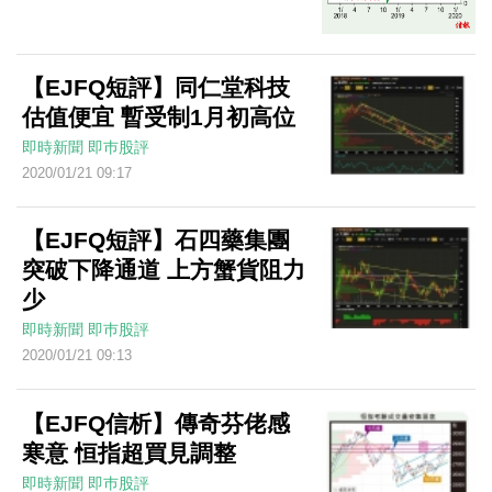
【EJFQ短評】同仁堂科技
估值便宜 暫受制1月初高位
即時新聞
即巿股評
2020/01/21 09:17
【EJFQ短評】石四藥集團
突破下降通道 上方蟹貨阻力
少
即時新聞
即巿股評
2020/01/21 09:13
【EJFQ信析】傳奇芬佬感
寒意 恒指超買見調整
即時新聞
即巿股評