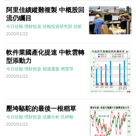
阿里佳績縱難複製 中概股回
流仍矚目
今日信報
理財投資
信報投資研究部
信析
2020/01/22
軟件業國產化提速 中軟雲轉
型添動力
今日信報
理財投資
智識選股
周慧萍
2020/01/22
壓垮駱駝的最後一根稻草
今日信報
理財投資
信圖分析
呂梓毅
2020/01/22