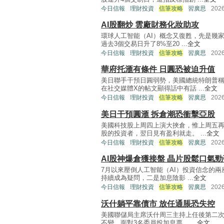
今日信報
理財投資
信筆攻略
習廣思
202
AI股翻炒 雲廠財務化妝助攻
環球人工智能（AI）概念又復甦，先是幾
過去3個交易日升了8%至20 ...
全文
今日信報
理財投資
信筆攻略
習廣思
202
華府托滙有條件 日圓恐被迫升值
美日聯手干預日圓弱勢，美國總統特朗普
在社交媒體X的帖文顯得話中有話 ...
全文
今日信報
理財投資
信筆攻略
習廣思
202
美日干預圓滙 拆倉潮恐衝擊亞股
美國科技股上周四上演大挾倉，惟上周五
股的投資者，翌日見有盈利就走。 ...
全文
今日信報
理財投資
信筆攻略
習廣思
202
AI股神爆倉獲接盤 晶片股鬆口氣勁
7月以來壓倒人工智能（AI）投資信念的
持續成為疑問，二是加息陰影 ...
全文
今日信報
理財投資
信筆攻略
習廣思
202
沃什躺平靠債市 放任通脹恐失控
美國聯儲局主席沃什周三主持上任後第二次
不變。面對3名委員投加息票， ...
全文