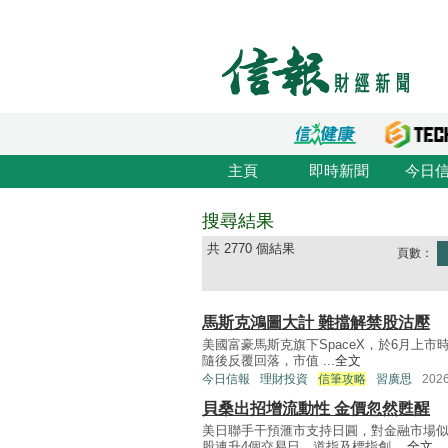
主頁
即時新聞
今日
搜尋結果
共 2770 個結果
頁數：
馬斯克鴻圖大計 難擋解禁股沽壓
美國富豪馬斯克旗下SpaceX，於6月上市
隨後反覆回落，市值 ...
全文
今日信報
理財投資
信筆攻略
習廣思
202
貝桑出招增流動性 金價忽然甦醒
美日聯手干預滙市支持日圓，對金融市場
股連升4個交易日，道指及標指創 ...
全文