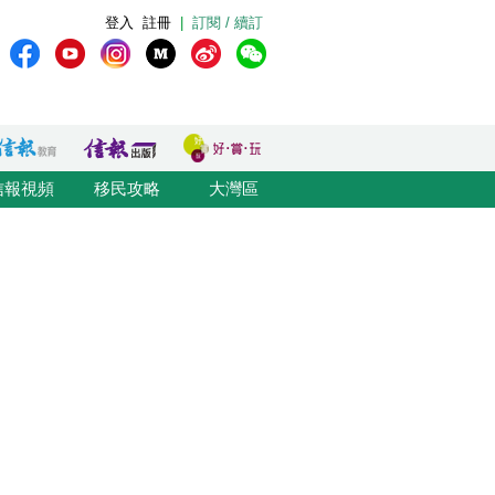
登入
註冊
|
訂閱 / 續訂
信報視頻
移民攻略
大灣區