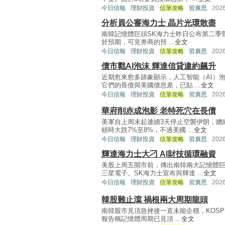
今日信報
理財投資
信筆攻略
習廣思
202
分析員公審海力士 晶片光環散盡
南韓記憶體巨頭SK海力士昨日公布第二季營收
於預期，可見券商的預 ...
全文
今日信報
理財投資
信筆攻略
習廣思
202
債市戳AI泡沫 輝達信貸違約飆升
近期愈來愈多跡象顯示，人工智能（AI）
它們的長債與美國債息差，已貼 ...
全文
今日信報
理財投資
信筆攻略
習廣思
202
華府削赤成泡影 老特死穴在長債
美軍自上周末起連續3天停止空襲伊朗，總
頓時大跌7%至8%，不過美國 ...
全文
今日信報
理財投資
信筆攻略
習廣思
202
輝達海力士大刁 AI財技循環融資
美股上周五開市前，傳出南韓兩大記憶體
三星電子、SK海力士宣布與輝達 ...
全文
今日信報
理財投資
信筆攻略
習廣思
202
韓股難止瀉 禍根兩大周期龍頭
南韓股市見頂急挫後一直未能企穩，KOSP
報告稱記憶體周期已見頂 ...
全文