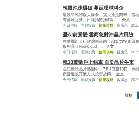
韓股泡沫爆破 蔓延環球科企
這波半導體股大爆倉，震央原是南韓，當地
有蔓延之勢。日經指數挫4%， ...
全文
今日信報
理財投資
信筆攻略
習廣思
202
憂AI前景變 雲商急對沖晶片風險
在華爾街大行吹噓未來兩年AI算力投資還
服務商（Neo-cloud） ...
全文
今日信報
理財投資
信筆攻略
習廣思
202
韓30萬散戶上錯車 血染晶片牛市
在記憶體晶片熱潮中，7月1日至10日，南
們普遍以孖展方式投資於兩 ...
全文
今日信報
理財投資
信筆攻略
習廣思
202
頁數：