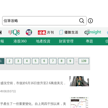
信報
港股360
地產投資
財富管理
專題
1
2
3
4
5
6
7
8
9
...
139
時盛況空前，市值於6月16日曾升至2.6萬億美元，
6年08月07日
似乎產生了一些重要變化。自上周四干預以來，美