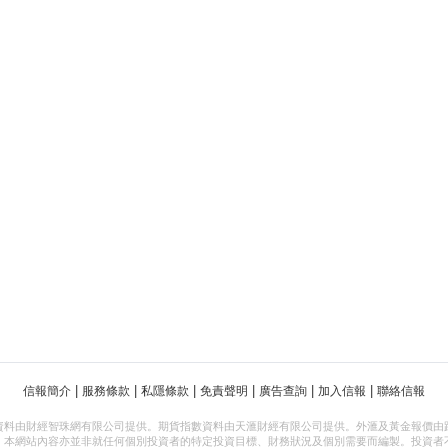
|
|
|
|
|
|
信報簡介
服務條款
私隱條款
免責聲明
廣告查詢
加入信報
聯絡信報
資料由財經智珠網有限公司提供。期貨指數資料由天滙財經有限公司提供。外滙及黃金報價由
，本網站內容亦並非就任何個別投資者的特定投資目標、財務狀況及個別需要而編製。投資者