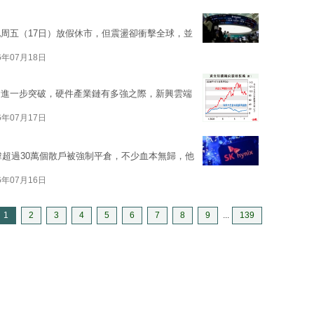
周五（17日）放假休市，但震盪卻衝擊全球，並
6年07月18日
會進一步突破，硬件產業鏈有多強之際，新興雲端
6年07月17日
韓超過30萬個散戶被強制平倉，不少血本無歸，他
6年07月16日
1
2
3
4
5
6
7
8
9
...
139