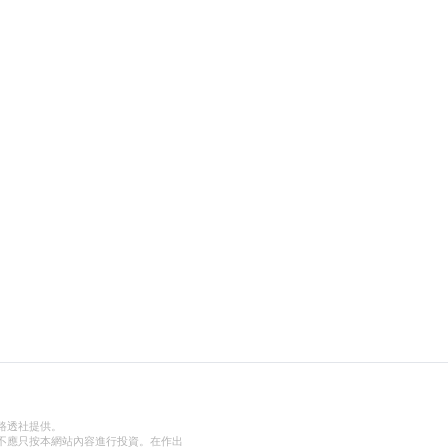
路透社提供。
不應只按本網站內容進行投資。在作出