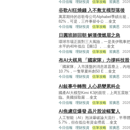
今日信報
理財投資
信筆攻略
習廣思
202
谷歌AI狂燒錢 入不敷支模型落後
萬眾期待的谷歌母公司Alphabet季績
82%，可是，三件事卻令公 ...
全文
今日信報
理財投資
信筆攻略
習廣思
202
日圓班師回朝 解滙債燃眉之急
環球市場正面對三大風險，一是美伊戰事把
水平的40年低位【圖1】， ...
全文
今日信報
理財投資
信筆攻略
習廣思
202
布AI大棋局 「國家隊」力撐科技股
「國家隊」入市護盤的消息甚囂塵上，內地
10.7%，一隻華夏科創50 E ...
全文
今日信報
理財投資
信筆攻略
習廣思
202
AI敍事牛轉熊 人心易變累科企
國產AI大模型Kimi K3的面世，上周五震
臨。美國採取嚴 ...
全文
今日信報
理財投資
信筆攻略
習廣思
202
AI焦慮症爆發 晶片股波幅驚人
人工智能（AI）泡沫爆破論大流行，半導
5.7%，但在低位有資金撈底 ...
全文
今日信報
理財投資
信筆攻略
習廣思
202