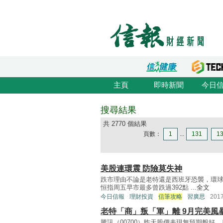
主頁
即時新聞
今日
搜尋結果
共 2770 個結果
頁數：
1
...
131
1
美股連環震 防險莫失神
跌市理由不論是老特還是西班牙恐襲，環
恒指周五早市最多曾跌過392點 ...
全文
今日信報
理財投資
信筆攻略
習廣思
201
老特「商」叛「軍」離 9月完美風
騰訊（00700）昨天股價表現無預期般好，