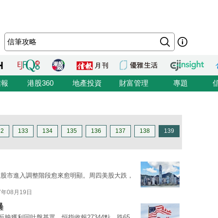
信報
港股360
地產投資
財富管理
專題
32
133
134
135
136
137
138
139
球股市進入調整階段愈來愈明顯。周四美股大跌，
7年08月19日
暴
反映獲利回吐盤甚眾。恒指收報27344點，跌65