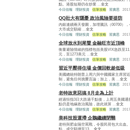
點。港股短期仍在炒業 ...
全文
今日信報
理財投資
信筆攻略
習廣思
201
QQ壯大有隱憂 政治風險要提防
內銀連續兩天發圍，加埋騰訊（00700），令
大市成交額縮 ...
全文
今日信報
理財投資
信筆攻略
習廣思
201
全球放水到尾聲 金融旺市近頂峰
衡量避險情緒的指標包括美股VIX急跌至11.
元，至1273美元 ...
全文
今日信報
理財投資
信筆攻略
習廣思
201
習近平壓得住場 金價回軟趁低吸
美國總統特朗普上周六與中國國家主席習
制，避免任何挑釁言論；加上，美 ...
全文
今日信報
理財投資
信筆攻略
習廣思
201
老特故意惡搞 8月走為上計
經過恒指3日大跌過千點後，上周五美國通
點仍是地緣政治風險，故此就算 ...
全文
今日信報
理財投資
信筆攻略
習廣思
201
美科技股運滯 企鵝繼續閉翳
老特與肥金隔空罵戰，令股民荷包大出血。恒指
點，成交額增至13 ...
全文