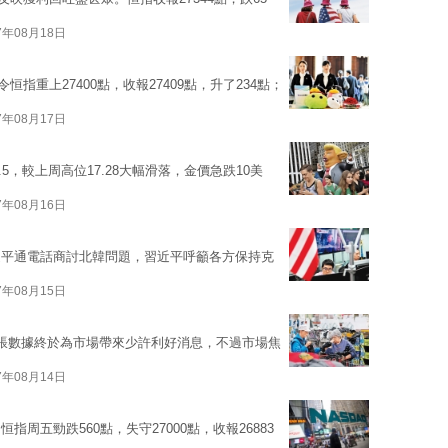
7年08月18日
恒指重上27400點，收報27409點，升了234點；
7年08月17日
5，較上周高位17.28大幅滑落，金價急跌10美
7年08月16日
近平通電話商討北韓問題，習近平呼籲各方保持克
7年08月15日
脹數據終於為市場帶來少許利好消息，不過市場焦
7年08月14日
周五勁跌560點，失守27000點，收報26883