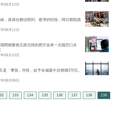
7年08月12日
火線，真係估都估唔到。硬淨的恒指，噚日都抵擋
7年08月11日
假期間都要推文跟北韓的肥仔金來一次隔空口水
文
7年08月10日
來又是「摩笛」作怪，給予全城最牛目標價370元。
7年08月09日
32
133
134
135
136
137
138
139