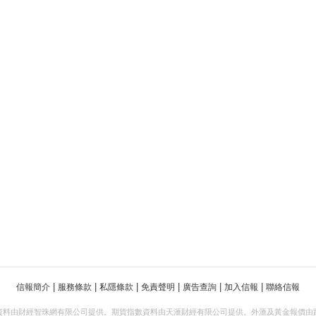
|
|
|
|
|
|
信報簡介
服務條款
私隱條款
免責聲明
廣告查詢
加入信報
聯絡信報
資料由財經智珠網有限公司提供。期貨指數資料由天滙財經有限公司提供。外滙及黃金報價由