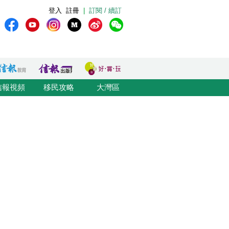
登入
註冊
|
訂閱 / 續訂
信報視頻
移民攻略
大灣區