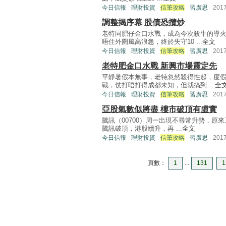
今日信報
理財投資
信筆攻略
習廣思
201
調整揭序幕 股債恐攬炒
老特同肥仔金口水戰，成為今次殺牛的導
唔住外圍風高浪急，終於失守10 ...
全文
今日信報
理財投資
信筆攻略
習廣思
201
老特肥金口水戰 新興市場震定先
平靜暑假本無事，老特忽然殺得性起，度
戰，仗打唔打得成都未知，但就搞到 ...
全
今日信報
理財投資
信筆攻略
習廣思
201
亞股氣數似將盡 樓市破頂有虛實
騰訊（00700）周一出現不尋常升勢，原
騰訊破頂，港股續升，再 ...
全文
今日信報
理財投資
信筆攻略
習廣思
201
頁數：
1
...
131
1