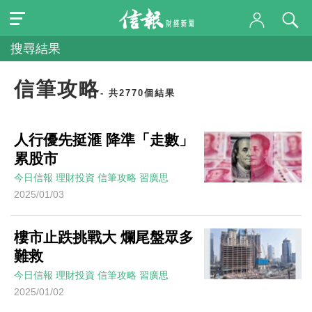
搜尋結果
信筆攻略
- 共2770個結果
人行優先挺滙 降準「走數」
累股市
今日信報
理財投資
信筆攻略
習廣思
2025/01/03
樓市止跌挑戰大 爛尾盤眾多
難救
今日信報
理財投資
信筆攻略
習廣思
2025/01/02