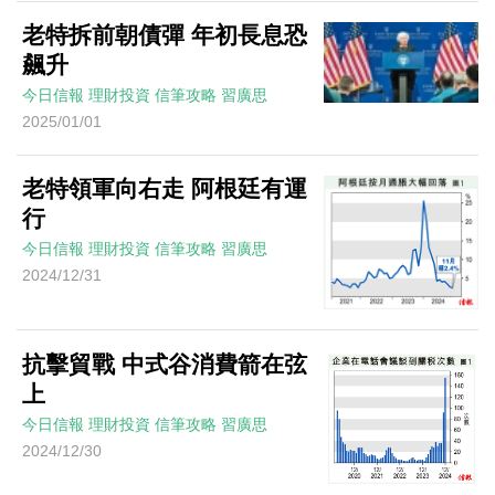
老特拆前朝債彈 年初長息恐
飆升
今日信報
理財投資
信筆攻略
習廣思
2025/01/01
老特領軍向右走 阿根廷有運
行
今日信報
理財投資
信筆攻略
習廣思
2024/12/31
抗擊貿戰 中式谷消費箭在弦
上
今日信報
理財投資
信筆攻略
習廣思
2024/12/30