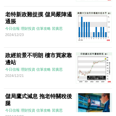
老特新政難捉摸 儲局嚴陣遏
通脹
今日信報
理財投資
信筆攻略
習廣思
2024/12/23
政經前景不明朗 樓市買家靠
邊站
今日信報
理財投資
信筆攻略
習廣思
2024/12/21
儲局鷹式減息 拖老特關稅後
腿
今日信報
理財投資
信筆攻略
習廣思