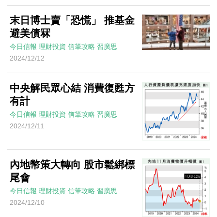
末日博士賣「恐慌」 推基金
避美債冧
今日信報
理財投資
信筆攻略
習廣思
2024/12/12
中央解民眾心結 消費復甦方
有計
今日信報
理財投資
信筆攻略
習廣思
2024/12/11
內地幣策大轉向 股市鬆綁標
尾會
今日信報
理財投資
信筆攻略
習廣思
2024/12/10