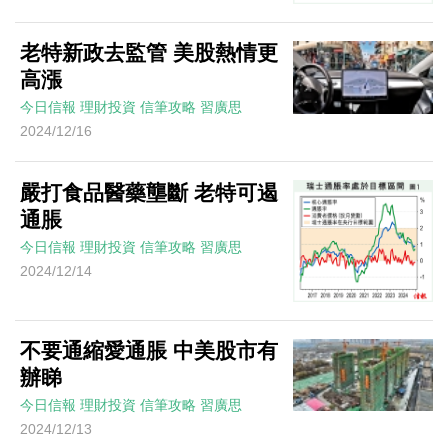
老特新政去監管 美股熱情更
高漲
今日信報
理財投資
信筆攻略
習廣思
2024/12/16
嚴打食品醫藥壟斷 老特可遏
通脹
今日信報
理財投資
信筆攻略
習廣思
2024/12/14
不要通縮愛通脹 中美股市有
辦睇
今日信報
理財投資
信筆攻略
習廣思
2024/12/13