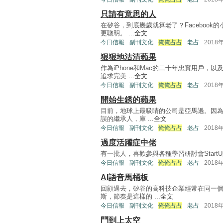
只請有意思的人
在矽谷，到底幾歲就算老了？Faceboo
更聰明。 ...
全文
今日信報
副刊文化
俺俺占占
老占
2018
狠狠地沽清蘋果
作為iPhone和Mac的二十年忠實用戶
追求完美 ...
全文
今日信報
副刊文化
俺俺占占
老占
2018
開始生銹的蘋果
目前，地球上最吸睛的公司是亞馬遜。因為
誤的繼承人，庫 ...
全文
今日信報
副刊文化
俺俺占占
老占
2018
過度活躍症中佬
有一批人，喜歡參與各種學習研討會StartUp 
今日信報
副刊文化
俺俺占占
老占
2018
AI語音馬桶板
回顧過去，矽谷的高科技企業經常在同一
斯，節奏是這樣的 ...
全文
今日信報
副刊文化
俺俺占占
老占
2018
鬥到上太空