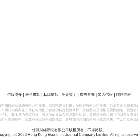
|
|
|
|
|
|
信報簡介
服務條款
私隱條款
免責聲明
廣告查詢
加入信報
聯絡信報
資料由財經智珠網有限公司提供。期貨指數資料由天滙財經有限公司提供。外滙及黃金報價由
，本網站內容亦並非就任何個別投資者的特定投資目標、財務狀況及個別需要而編製。投資者
的特點、其本身的投資目標、可承受的風險程度及其他因素，並適當地尋求獨立的財務及專業
確而可靠的資料，但並不保證資料絕對無誤，資料如有錯漏而令閣下蒙受損失，本公司概不負
信報財經新聞有限公司版權所有，不得轉載。
opyright © 2026 Hong Kong Economic Journal Company Limited. All rights reserve