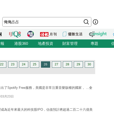
信報
港股360
地產投資
財富管理
專題
22
23
24
25
26
27
28
29
30
了Spotify Free服務，美國是非常注重音樂版權的國家， ...
全
年03月23日
，有望成為近年來最大的科技股IPO，估值預計將超過二百二十六億美