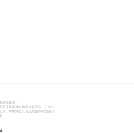
路透社提供。
不應只按本網站內容進行投資。在作出
意見。本網站及其資訊供應商竭力提供
責。
d.