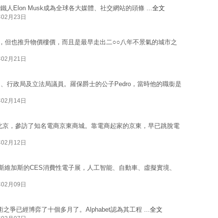
射，鋼鐵人Elon Musk成為全球各大媒體、社交網站的頭條 ...
全文
年02月23日
榮，但也推升物價樓價，而且是最早走出二○○八年不景氣的城市之
年02月21日
、行政局及立法局議員。羅保爵士的公子Pedro，當時他的職銜是
年02月14日
北京，參訪了知名電商京東商城。靠電商起家的京東，早已跳脫電
年02月12日
斯維加斯的CES消費性電子展，人工智能、自動車、虛擬實境、
年02月09日
車技術之爭已經博弈了十個多月了。Alphabet認為其工程 ...
全文