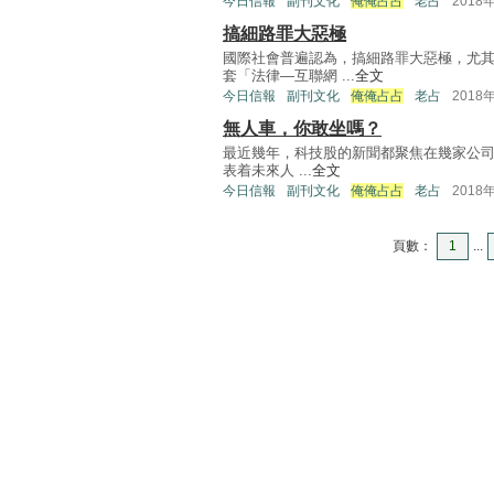
今日信報
副刊文化
俺俺占占
老占
2018
搞細路罪大惡極
國際社會普遍認為，搞細路罪大惡極，尤
套「法律—互聯網 ...
全文
今日信報
副刊文化
俺俺占占
老占
2018
無人車，你敢坐嗎？
最近幾年，科技股的新聞都聚焦在幾家公司，
表着未來人 ...
全文
今日信報
副刊文化
俺俺占占
老占
2018
頁數：
1
...