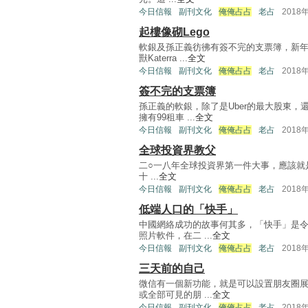
今日信報
副刊文化
俺俺占占
老占
2018
起樓像砌Lego
軟銀及孫正義彷彿有簽不完的支票簿，新
獸Katerra ...
全文
今日信報
副刊文化
俺俺占占
老占
2018
簽不完的支票簿
孫正義的軟銀，除了是Uber的最大股東
擁有99租車 ...
全文
今日信報
副刊文化
俺俺占占
老占
2018
全球投資界教父
二○一八年全球投資界第一件大事，應該就是日
十 ...
全文
今日信報
副刊文化
俺俺占占
老占
2018
低端人口的「快手」
中國網絡成功的故事何其多，「快手」是令
照片軟件，在二 ...
全文
今日信報
副刊文化
俺俺占占
老占
2018
三天前的自己
微信有一個新功能，就是可以設置朋友圈展
或全部可見的朋 ...
全文
今日信報
副刊文化
俺俺占占
老占
2018