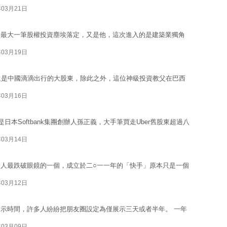
年03月21日
年最大一筆股權投資塵埃落定，又是他，這次進入的是建築業獨角
年03月19日
，還是中國滴滴出行的大股東，除此之外，這位神級投資教父在巴西
年03月16日
本Softbank集團創辦人孫正義，大手筆買走Uber舊股東超過八
年03月14日
人最跌破眼鏡的一個，成立於二○一一年的「快手」原本只是一個
年03月12日
示時間，許多人紛紛把朋友圈設定為僅展示三天或者半年。 一年
年03月09日