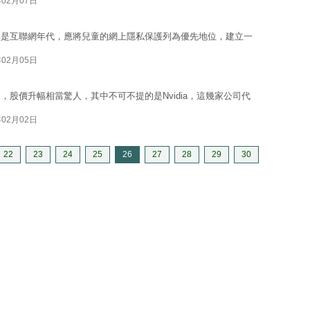
年02月07日
其是互聯網年代，應將兒童的網上隱私保護列為優先地位，建立一
年02月05日
股價升幅相當驚人，其中不可不提的是Nvidia，這幾家公司代
年02月02日
22
23
24
25
26
27
28
29
30