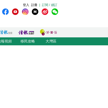
登入
註冊
|
訂閱 / 續訂
信報視頻
移民攻略
大灣區