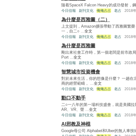
隨着SpaceX Falcon Heavy的成功發
今日信報
副刊文化
俺俺占占
老占
2018
為什麼是西雅圖（二）
上文提到，Amazon擴張帶動了西雅圖繁
一，自二○ ...
全文
今日信報
副刊文化
俺俺占占
老占
2018
為什麼是西雅圖
剛出來社會工作時，第一個老闆是前市政局
Port ...
全文
今日信報
副刊文化
俺俺占占
老占
2018
智慧城市投資機會
對於未來生活，你的想像是什麼？ 一趟在
商的經營範疇， ...
全文
今日信報
副刊文化
俺俺占占
老占
2018
動口不動手
二○一八年的第一場科技盛會，就是美國拉
AR、VR、聲 ...
全文
今日信報
副刊文化
俺俺占占
老占
2018
AI邪教及神棍
Google母公司 Alphabet和Uber的無人