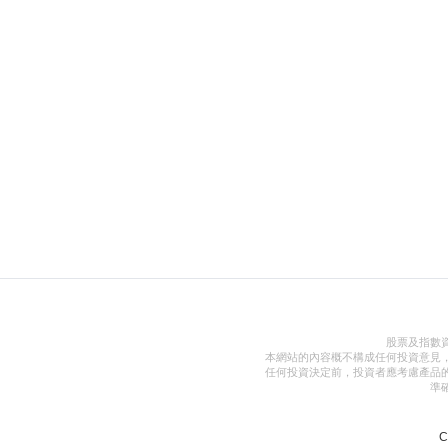
股票及指數
本網站的內容概不構成任何投資意見
任何投資決定前，投資者應考慮產品
準
C