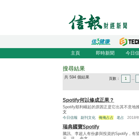
主頁
即時新聞
今日
搜尋結果
共 594 個結果
頁數：
1
...
Spotify何以修成正果？
Spotify順利崛起的原因正是它出其不意地推出
文
今日信報
副刊文化
俺俺占占
老占
2018
瑞典國寶Spotify
騰訊、李超人有份參與投資的Spotify
元。這 ...
全文