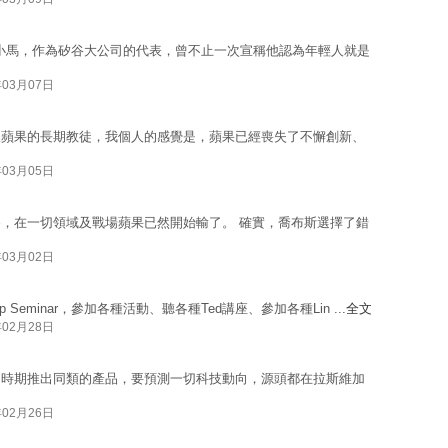
k的小馬，作為矽谷大公司的代表，曾不止一次宣稱他認為年輕人就是
年03月07日
，以及蘋果的長期教徒，我個人的感覺是，蘋果已經喪失了不懈創新、
年03月05日
，在一切領域及戰場蘋果已然開始輸了。 確實，喬布斯選擇了錯
年03月02日
Seminar，參加各種活動、聽各種Ted講座、參加各種Lin ...
全文
年02月28日
個時期推出同類的產品，要預測一切科技動向，源頭都在拉斯維加
年02月26日