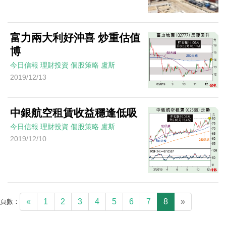
富力兩大利好沖喜 炒重估值
博
今日信報
理財投資
個股策略
盧斯
2019/12/13
中銀航空租賃收益穩逢低吸
今日信報
理財投資
個股策略
盧斯
2019/12/10
«
1
2
3
4
5
6
7
8
»
頁數：