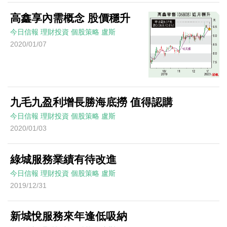
高鑫享內需概念 股價穩升
今日信報
理財投資
個股策略
盧斯
2020/01/07
九毛九盈利增長勝海底撈 值得認購
今日信報
理財投資
個股策略
盧斯
2020/01/03
綠城服務業績有待改進
今日信報
理財投資
個股策略
盧斯
2019/12/31
新城悅服務來年逢低吸納