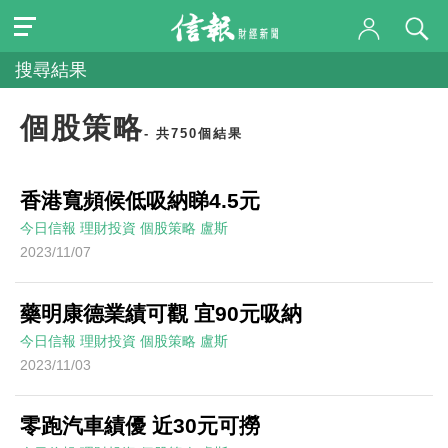
搜尋結果
個股策略
- 共750個結果
香港寬頻候低吸納睇4.5元
今日信報
理財投資
個股策略
盧斯
2023/11/07
藥明康德業績可觀 宜90元吸納
今日信報
理財投資
個股策略
盧斯
2023/11/03
零跑汽車績優 近30元可撈