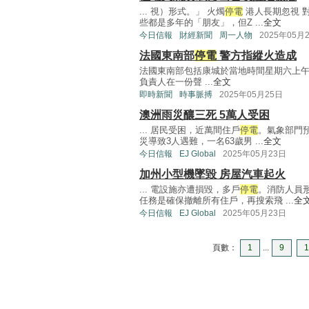
... 視）形式。」 火燭
停電
港人長期忽視 
些都是多年的「朋友」，但Z ...
全文
今日信報
財經新聞
周一人物
2025年05月
法國東南部
停電
警方指縱火造成
法國東南部包括康城於當地時間星期六上
負責人在一份聲 ...
全文
即時新聞
時事脈搏
2025年05月25日
澳洲雨災釀三死 5萬人受困
... 居民受困，近萬間住戶
停電
。氣象部門預
災導致3人遇難，一名63歲男 ...
全文
今日信報
EJ Global
2025年05月23日
加州小型機墜毀 房屋汽車起火
... 電設施亦遭損毀，多戶
停電
。消防人員
任務是確保撤離所有住戶，再搜索飛 ...
全
今日信報
EJ Global
2025年05月23日
頁數：
1
...
9
1