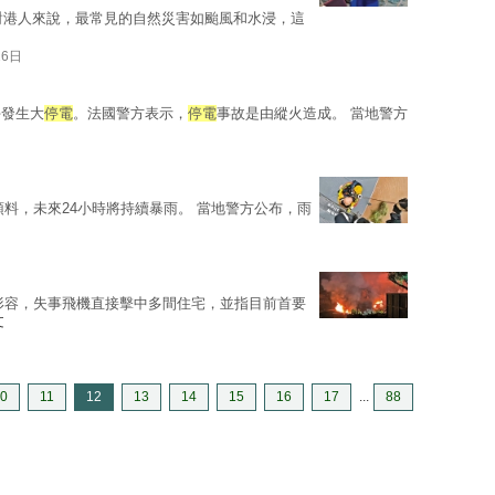
對港人來說，最常見的自然災害如颱風和水浸，這
26日
午發生大
停電
。法國警方表示，
停電
事故是由縱火造成。 當地警方
料，未來24小時將持續暴雨。 當地警方公布，雨
形容，失事飛機直接擊中多間住宅，並指目前首要
文
0
11
12
13
14
15
16
17
...
88