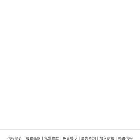
|
|
|
|
|
|
信報簡介
服務條款
私隱條款
免責聲明
廣告查詢
加入信報
聯絡信報