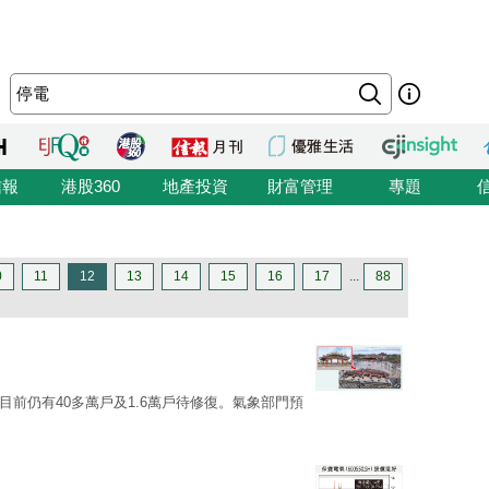
信報
港股360
地產投資
財富管理
專題
0
11
12
13
14
15
16
17
...
88
目前仍有40多萬戶及1.6萬戶待修復。氣象部門預