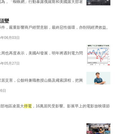
認為，「蜘蛛網」行動暴露俄羅斯和美國露天部署
須變
事件，嚴重影響商戶經營意願，最終惡性循環，亦削弱經濟效益。
5年06月03日
上周也再度表示，美國AI發展，明年將遇到電力問
5年05月27日
家居災害，公餘時兼職教授山藝及繩索課程，把興
26日
南部地區凌晨大
停電
，16萬居民受影響。影展早上的電影放映環節