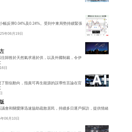
反彈0.04%及0.24%。受到中東局勢持續緊張
025年06月19日
方
以往歸咎於天然氣求過於供，以及外國制裁，令伊
文
16日
現了類似動向，指責可再生能源的誤導性言論在官
文
0日
版
區議會和關愛隊迅速協助疏散居民，持續多日逐戶探訪，提供情緒
5年06月10日