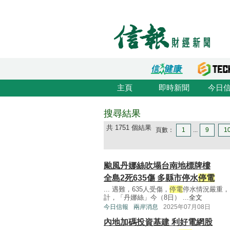
主頁
即時新聞
今日
搜尋結果
共 1751 個結果
頁數：
1
...
9
1
颱風丹娜絲吹塌台南地標牌樓
全島2死635傷 多縣市停水
停電
... 遇難，635人受傷，
停電
停水情況嚴重，
計，「丹娜絲」今（8日） ...
全文
今日信報
兩岸消息
2025年07月08日
內地加碼投資基建 利好電網股