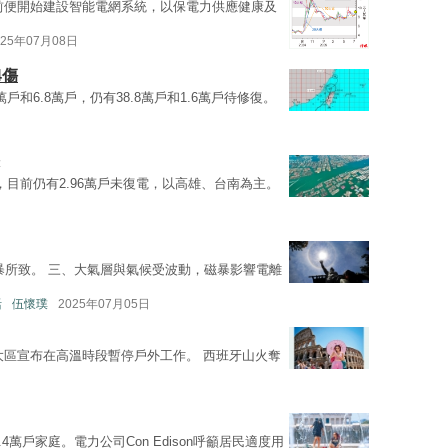
前便開始建設智能電網系統，以保電力供應健康及
025年07月08日
4傷
戶和6.8萬戶，仍有38.8萬戶和1.6萬戶待修復。
戶，目前仍有2.96萬戶未復電，以高雄、台南為主。
暴所致。 三、大氣層與氣候受波動，磁暴影響電離
活
伍懷璞
2025年07月05日
大區宣布在高溫時段暫停戶外工作。 西班牙山火奪
4萬戶家庭。電力公司Con Edison呼籲居民適度用