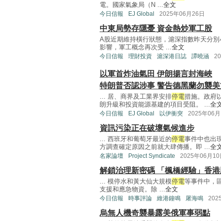
電。國家氣象局（N ...
全文
今日信報
EJ Global
2025年06月26日
中東局勢存隱憂 資金熱炒軍工股
A股近期維持橫行狀態，滬深指數昨天分別小幅
影響，軍工概念再次受 ...
全文
今日信報
理財投資
滬深港日誌
譚曉涵
2
以軍首炸油氣田 伊朗揚言封海峽
特朗普否認涉事 警告德黑蘭勿襲美
... 居、商界及工業界安排
停電
措施。政府
朗升級和投資能源基建的項目受阻。 ...
全
今日信報
EJ Global
以伊衝突
2025年06月
資訊污染正在破壞氣候進步
... 西班牙和葡萄牙最近的
停電
事件中也出
方調查確定原因之前就大肆傳播。即 ...
全
名家論壇
Project Syndicate
2025年06月1
解鎖治理新密碼 「楓橋經驗」香港
... 模停水和黃大仙大規模
停電
等事件中，
支援和應急物資。除 ...
全文
今日信報
時事評論
維港鐘鳴
屠海鳴
202
烏無人機奇襲暴露美俄軍事弱點