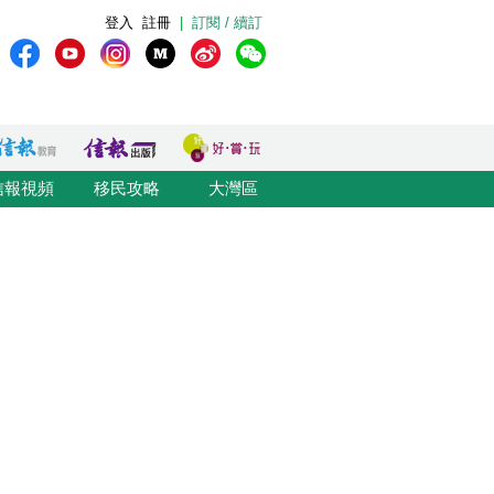
登入
註冊
|
訂閱 / 續訂
信報視頻
移民攻略
大灣區