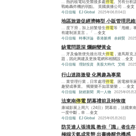
... 熱的核電站受襲後多處
停電
。另有分析
戰略轟炸機的弱點。 英國廣播公司 ...
全文
今日信報
EJ Global
2025年06月04日
地區旅遊促經濟轉型 小販管理思維
... 度下滑，加上頻繁發生
停電
等「甩轆」
有建制派直言，「 ...
全文
今日信報
時事評論
香港脈搏
余錦賢
202
缺電問題深 爛銅變黃金
... 牙及倫敦便先後出現大
停電
，連馬斯克
題，因此興建及更換電網和相關設 ...
全文
今日信報
理財投資
美股大時代
艾晴
202
行山迷路激發 化興趣為事業
... 業管理行業，日常處理
停電
、困電梯等
趣變成事業。 獨樂樂不如眾樂樂， ...
全文
今日信報
財經新聞
周一人物
2025年05月
法東南
停電
閉幕禮前及時恢復
康城影展上周六（24日）閉幕前，法國東
一度中斷，幸 ...
全文
今日信報
EJ Global
2025年05月26日
防災達人張清風 教你「識」者生存
極端天氣成常態 出書喚醒危機感