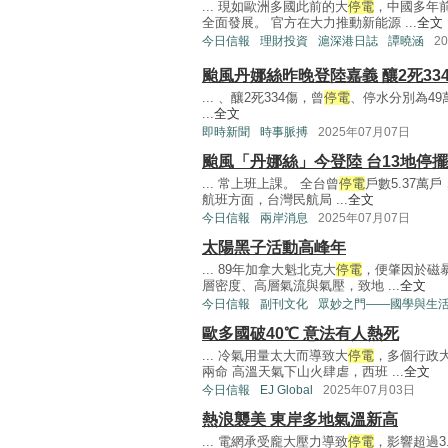
... 現如歐洲多國此前的大
停電
，中國多年
全面發展。 官方在大力推動新能源 ...
全文
今日信報
理財投資
滬深港日誌
譚曉涵
2
颱風丹娜絲昨晚登陸嘉義 釀2死33
... 、釀2死334傷，曾
停電
、停水分別為49萬
...
全文
即時新聞
時事脈搏
2025年07月07日
颱風「丹娜絲」今登陸 台13地停擺
... 常上班上課。 全台曾
停電
戶數5.37萬
航班方面，台灣民航局 ...
全文
今日信報
兩岸消息
2025年07月07日
太陽黑子活動高峰年
... 89年加拿大魁北克大
停電
，便肇因於磁
層密度、高層氣流與氣壓，致地 ...
全文
今日信報
副刊文化
眾妙之門——國學與生
歐多國破40℃ 意法有人熱死
... 冷氣用量太大而導致大
停電
，多個行政
兩命 高溫天氣下山火肆虐，西班 ...
全文
今日信報
EJ Global
2025年07月03日
熱浪襲美 東岸多地氣溫新高
... 電網承受龐大壓力導致
停電
，影響超過3.