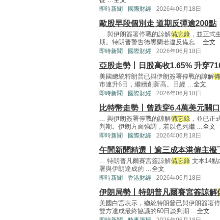
即時新聞
國際財經
2026年06月18日
歐股早段個別走 道期反彈逾200點
... 與伊朗簽署停戰的諒解
備忘錄
，並正式
期。特朗普警告德黑蘭若違反備忘 ...
全文
即時新聞
國際財經
2026年06月18日
亞股走勢丨日股高收1.65% 升穿71
美國總統特朗普已與伊朗簽署停戰的諒解
市連升6日，繼續創新高。日經 ...
全文
即時新聞
國際財經
2026年06月18日
比特幣走勢丨曾跌穿6.4萬美元關口
... 與伊朗簽署停戰的諒解
備忘錄
，並已正
判期。伊朗方面強調，若以色列繼 ...
全文
即時新聞
國際財經
2026年06月18日
午間新聞精選丨逾三成本港僱主擬
... 特朗普凡爾賽宮簽諒解
備忘錄
文本14
署與伊朗達成的 ...
全文
即時新聞
香港財經
2026年06月18日
伊朗局勢丨特朗普凡爾賽宮簽諒解
美國白宮表示，總統特朗普已與伊朗簽署
雙方達成最終協議的60日談判期 ...
全文