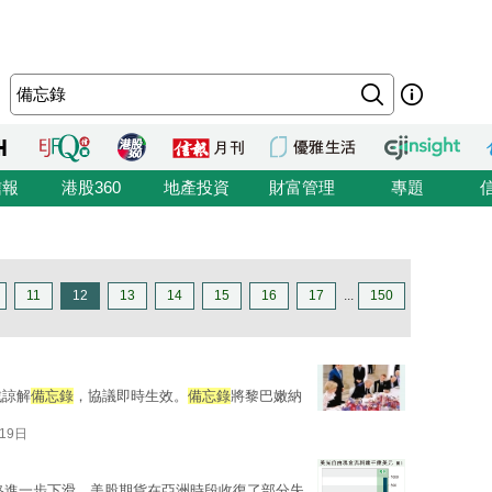
信報
港股360
地產投資
財富管理
專題
11
12
13
14
15
16
17
...
150
戰諒解
備忘錄
，協議即時生效。
備忘錄
將黎巴嫩納
19日
格進一步下滑，美股期貨在亞洲時段收復了部分失