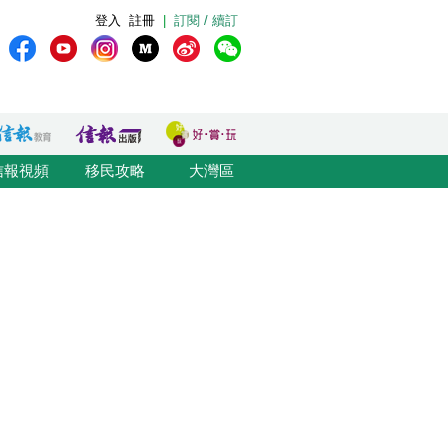
登入
註冊
|
訂閱 / 續訂
信報視頻
移民攻略
大灣區