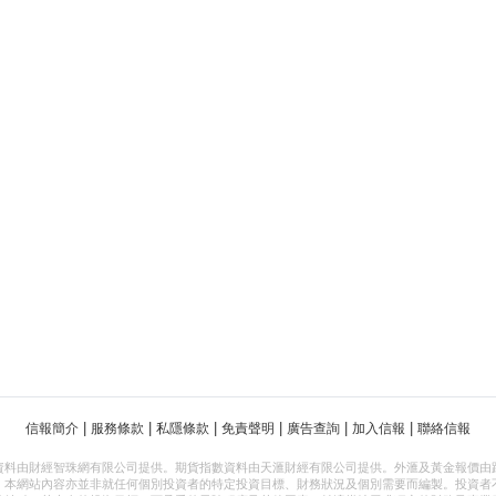
|
|
|
|
|
|
信報簡介
服務條款
私隱條款
免責聲明
廣告查詢
加入信報
聯絡信報
資料由財經智珠網有限公司提供。期貨指數資料由天滙財經有限公司提供。外滙及黃金報價由
，本網站內容亦並非就任何個別投資者的特定投資目標、財務狀況及個別需要而編製。投資者