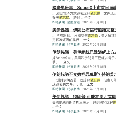
即時新聞
時事脈搏
2026年06月18日
國際早班車丨SpaceX上市首日 南
... 經以電子方式簽署諒解
備忘錄
，文件現
簽署
備忘錄
。(詳閱 ...
全文
即時新聞
國際財經
2026年06月18日
美伊協議丨伊朗公布臨時協議完整
... 所有制裁。 根據諒解
備忘錄
，美方解凍
定解凍經濟的執行 ...
全文
即時新聞
時事脈搏
2026年06月18日
伊朗協議丨美伊總統已透過網上方
據Axios報道，美國和伊朗周三已經以電
爭。 ...
全文
即時新聞
時事脈搏
2026年06月18日
伊朗協議不奏效怪罪萬斯? 特朗普
... 洲與伊朗簽署一份諒解
備忘錄
，但也可
該簽署的文件」，他 ...
全文
即時新聞
時事脈搏
2026年06月18日
美伊協議丨特朗普:可能在周四或
美國總統特朗普周三表示，與伊朗的諒解
...
全文
即時新聞
時事脈搏
2026年06月18日