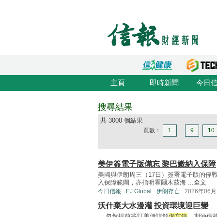
主頁
即時新聞
今日
搜尋結果
共 3000 個結果
頁數：
1
...
9
10
美伊簽電子版備忘 黎巴嫩納入保障
美國與伊朗周三（17日）簽署電子版的停
入保障範圍，亦指明霍爾木茲海 ...
全文
今日信報
EJ Global
伊朗存亡
2026年06月
沃什棄大水漫灌 投資環境迎巨變
... 忽然提前簽訂美伊諒解
備忘錄
，期油價