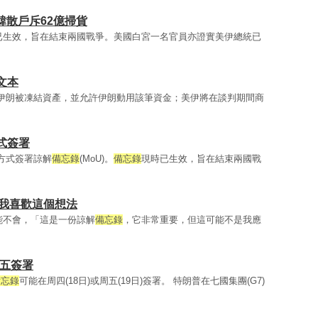
韓散戶斥62億掃貨
已生效，旨在結束兩國戰爭。美國白宮一名官員亦證實美伊總統已
文本
伊朗被凍結資產，並允許伊朗動用該筆資金；美伊將在談判期間商
式簽署
子方式簽署諒解
備忘錄
(MoU)。
備忘錄
現時已生效，旨在結束兩國戰
:我喜歡這個想法
能不會，「這是一份諒解
備忘錄
，它非常重要，但這可能不是我應
周五簽署
備忘錄
可能在周四(18日)或周五(19日)簽署。 特朗普在七國集團(G7)