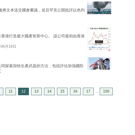
）後將文本送交國會審議，並且罕見公開批評以色列
在香港打造最大國產智算中心。 該公司最初由香港
年06月18日
共同探索加快生產武器的方法，包括評估加強國防
文
11
12
13
14
15
16
17
...
150