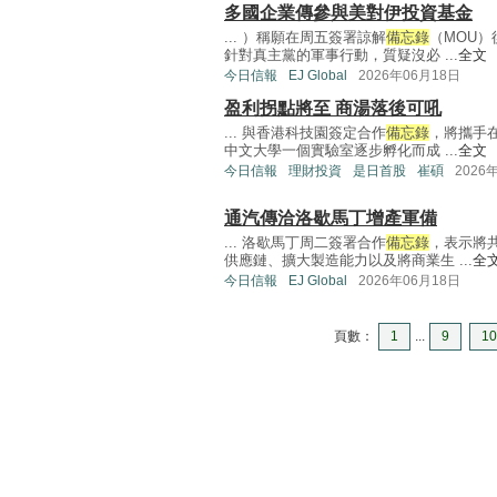
多國企業傳參與美對伊投資基金
... ）稱願在周五簽署諒解
備忘錄
（MOU
針對真主黨的軍事行動，質疑沒必 ...
全文
今日信報
EJ Global
2026年06月18日
盈利拐點將至 商湯落後可吼
... 與香港科技園簽定合作
備忘錄
，將攜手
中文大學一個實驗室逐步孵化而成 ...
全文
今日信報
理財投資
是日首股
崔碩
2026
通汽傳洽洛歇馬丁增產軍備
... 洛歇馬丁周二簽署合作
備忘錄
，表示將
供應鏈、擴大製造能力以及將商業生 ...
全
今日信報
EJ Global
2026年06月18日
頁數：
1
...
9
10