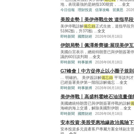
地，表現最強的是納指100期貨， ...
全文
今日信報
理財投資
信筆攻略
習廣思
202
美股走勢丨美伊停戰生效 道指早段
美伊停戰諒解
備忘錄
正式生效，道指早段升逾
51862點，升370點 ...
全文
即時新聞
國際財經
2026年06月18日
伊朗局勢丨佩澤希齊揚:展現美伊
美國白宮表示，總統特朗普已與伊朗簽署
議的60日談判期 ...
全文
即時新聞
時事脈搏
2026年06月18日
G7峰會丨中方促停止以小圈子規
... 明確的。 美伊簽諒解
備忘錄
平等談判才
已經簽署美伊第一階段諒解備忘 ...
全文
即時新聞
時事脈搏
2026年06月18日
美伊停戰丨高盛料霍峽石油流量僅能
美國總統特朗普已與伊朗簽署停戰的諒解
海峽的海上交通，解除美國對伊朗 ...
全文
即時新聞
國際財經
2026年06月18日
安本投資:美股受惠地緣政治風險下
安本投資多元資產客戶專屬方案全球副主管Ray
從 ...
全文