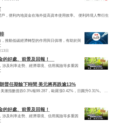
市
門戶，便利內地資金在海外提高資本使用效率。 便利跨境人幣衍生
排
力，推動低碳經濟轉型的作用與日俱增，有助於與
文
月13日
基金的好處、前景及回報！
，涉及利率走勢、經濟環境、信用風險等多重因
文
朗普任期餘下時間 美元將再跌逾13%
美滙指數曾跌0.3%報99.287，歐羅漲0.42%，日圓升0.31%。 ...
金的好處、前景及回報！
，涉及利率走勢、經濟環境、信用風險等多重因
文