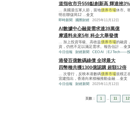
道指收市升559點創新高 輝達挫3%
... 美國退伍軍人節，當地
債券市場
休市。聯儲
明在聯儲局12 ...
全文
即時新聞
國際財經
2025年11月12日
AI數據中心融資需求達39萬億
摩通料未來5年 科企大舉發債
... 加上投資等級、高收益
債券市場
的融資
資，仍然不足以滿足需求。報告估計 ...
全
今日信報
財經新聞
CEO AI⎹ EJ Tech—
港發百億數碼綠債 全球最大
四幣種共獲1300億認購 超額12倍
... 次發行，反映本港數碼
債券市場
規模正
宜建指出，香港向來積極推動金融 ...
全文
今日信報
財經新聞
2025年11月12日
頁數：
1
...
11
12