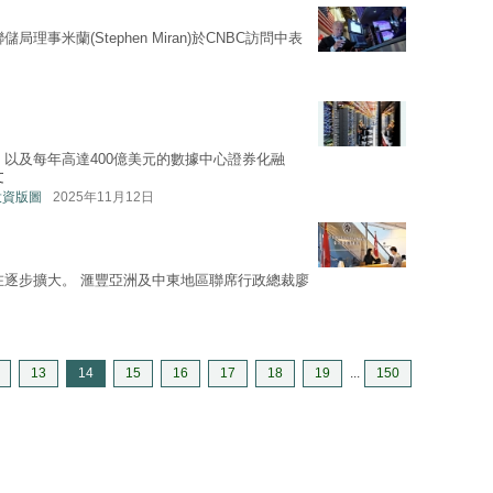
局理事米蘭(Stephen Miran)於CNBC訪問中表
，以及每年高達400億美元的數據中心證券化融
文
—投資版圖
2025年11月12日
在逐步擴大。 滙豐亞洲及中東地區聯席行政總裁廖
13
14
15
16
17
18
19
...
150