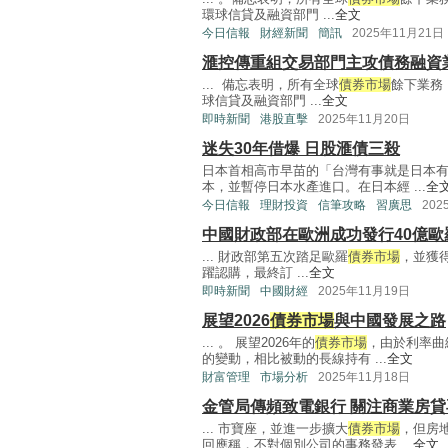
環球信貸及融資部門 ...
全文
今日信報
財經新聞
簡訊
2025年11月21日
滙控傳重組交易部門主攻債務融資
... 備忘表明，所有全球
債券市場
餘下業務
球信貸及融資部門 ...
全文
即時新聞
港股直擊
2025年11月20日
迷失30年借爆 日股滙債三殺
日本首相高市早苗的「台灣有事就是日本
本，並暫停日本水產進口。在日本經 ...
全
今日信報
理財投資
信筆攻略
習廣思
202
中國財政部在歐洲成功發行40億歐
... 財政部第五次踏足歐羅
債券市場
，並獲
躍認購，最終訂 ...
全文
即時新聞
中國財經
2025年11月19日
展望2026
債券市場
與中國發展之路
... 。 展望2026年的
債券市場
，由於利率曲
的變動，相比被動的長線持有 ...
全文
財富管理
市場分析
2025年11月18日
金管局傳頻致電銀行 關注商業房
... 市寶座，並進一步擴大
債券市場
，但房
回應稱，不對個別公司的事務發表 ...
全文