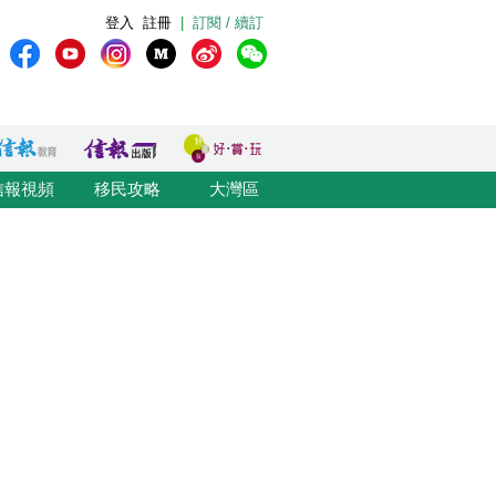
登入
註冊
|
訂閱 / 續訂
信報視頻
移民攻略
大灣區