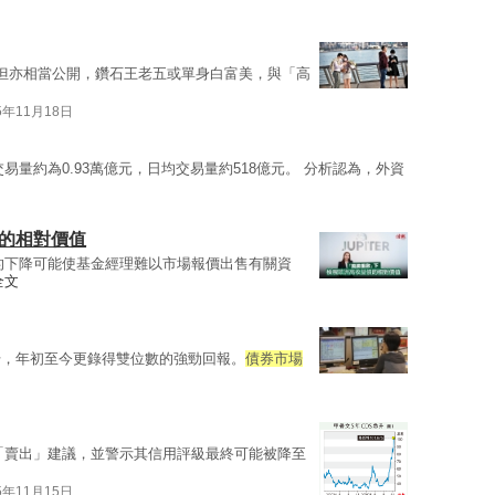
但亦相當公開，鑽石王老五或單身白富美，與「高
5年11月18日
易量約為0.93萬億元，日均交易量約518億元。 分析認為，外資
債的相對價值
的下降可能使基金經理難以市場報價出售有關資
全文
升，年初至今更錄得雙位數的強勁回報。
債券市場
「賣出」建議，並警示其信用評級最終可能被降至
5年11月15日