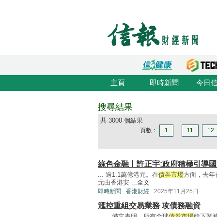
主頁
即時新聞
今日
搜尋結果
共 3000 個結果
頁數：
1
...
11
12
綠色金融丨許正宇:政府積極引導
... 逾1.1萬億港元。在
債券市場
方面，去年
元由香港安 ...
全文
即時新聞
香港財經
2025年11月25日
滙控重組交易業務 攻債務融資
... 。備忘表明，所有全球
債券市場
餘下業