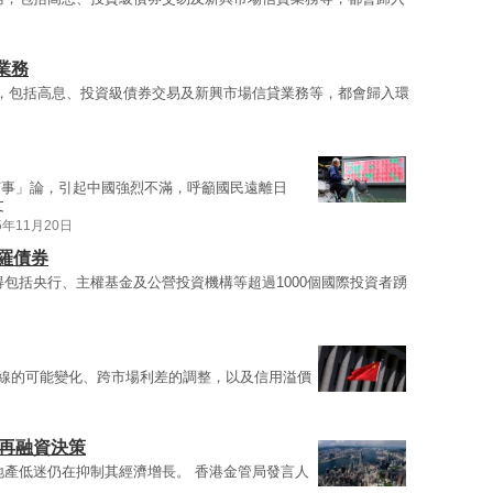
業務
，包括高息、投資級債券交易及新興市場信貸業務等，都會歸入環
有事」論，引起中國強烈不滿，呼籲國民遠離日
文
5年11月20日
羅債券
得包括央行、主權基金及公營投資機構等超過1000個國際投資者踴
線的可能變化、跨市場利差的調整，以及信用溢價
貸再融資決策
地產低迷仍在抑制其經濟增長。 香港金管局發言人