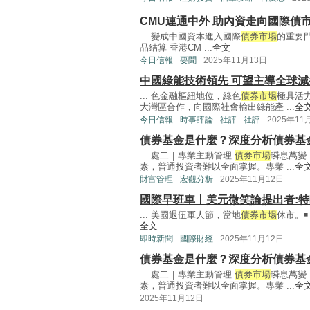
CMU連通中外 助內資走向國際債
... 變成中國資本進入國際
債券市場
的重要
品結算 香港CM ...
全文
今日信報
要聞
2025年11月13日
中國綠能技術領先 可望主導全球減
... 色金融樞紐地位，綠色
債券市場
極具活
大灣區合作，向國際社會輸出綠能產 ...
全
今日信報
時事評論
社評
社評
2025年11
債券基金是什麼？深度分析債券
... 處二｜專業主動管理
債券市場
瞬息萬變
素，普通投資者難以全面掌握。專業 ...
全
財富管理
宏觀分析
2025年11月12日
國際早班車丨美元微笑論提出者:特
... 美國退伍軍人節，當地
債券市場
休市。￭ 
全文
即時新聞
國際財經
2025年11月12日
債券基金是什麼？深度分析債券基
... 處二｜專業主動管理
債券市場
瞬息萬變
素，普通投資者難以全面掌握。專業 ...
全
2025年11月12日