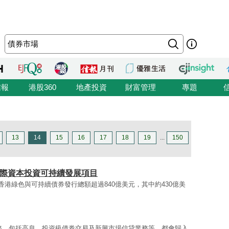
信報
港股360
地產投資
財富管理
專題
13
14
15
16
17
18
19
...
150
國際資本投資可持續發展項目
香港綠色與可持續債券發行總額超過840億美元，其中約430億美
務，包括高息、投資級債券交易及新興市場信貸業務等，都會歸入