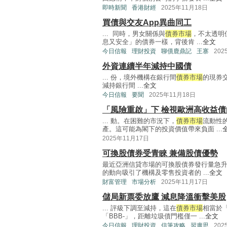
即時新聞
香港財經
2025年11月18日
買債與交友App異曲同工
... 同時，男女關係與
債券市場
，不太透明
息又安全」的債券一樣，背後肯 ...
全文
今日信報
理財投資
聊債鹿鼎記
王寨
202
外資連續半年減持中國債
... 份，境外機構在銀行間
債券市場
的現券交
減持銀行間 ...
全文
今日信報
要聞
2025年11月18日
「風險重啟」下 檢視歐洲高收益
... 動。在困難的市況下，
債券市場
流動性
產。這可能為閣下的投資價值帶來負面 ...
2025年11月17日
可換股債券受青睞 兼備股債優勢
最近亞洲信貸市場的可換股債券發行量急
的動向吸引了機構及零售投資者的 ...
全文
財富管理
市場分析
2025年11月17日
儲局新票委放鷹 減息降溫衝擊美股
... 評級下調至減持，這在
債券市場
相當於
「BBB-」，距離垃圾債門檻僅一 ...
全文
今日信報
理財投資
信筆攻略
習廣思
202