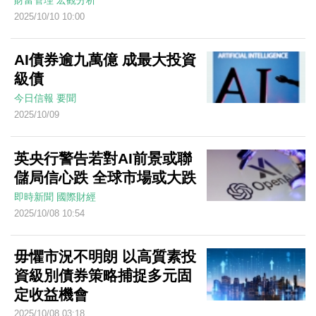
財富管理
宏觀分析
2025/10/10 10:00
AI債券逾九萬億 成最大投資
級債
今日信報
要聞
2025/10/09
英央行警告若對AI前景或聯
儲局信心跌 全球市場或大跌
即時新聞
國際財經
2025/10/08 10:54
毋懼市況不明朗 以高質素投
資級別債券策略捕捉多元固
定收益機會
2025/10/08 03:18