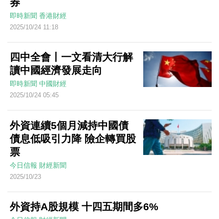
券
plus
即時新聞
香港財經
國安
2025/10/24 11:18
法
比特
四中全會丨一文看清大行解
幣
讀中國經濟發展走向
貿易
即時新聞
中國財經
戰
2025/10/24 05:45
港交
外資連續5個月減持中國債
所通
債息低吸引力降 險企轉買股
告
票
今日信報
財經新聞
2025/10/23
外資持A股規模 十四五期間多6%