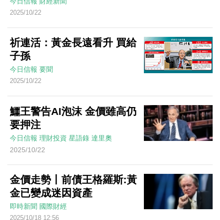
今日信報
財經新聞
2025/10/22
祈連活：黃金長遠看升 買給
子孫
今日信報
要聞
2025/10/22
鱷王警告AI泡沫 金價雖高仍
要押注
今日信報
理財投資
星語錄
達里奧
2025/10/22
金價走勢丨前債王格羅斯:黃
金已變成迷因資產
即時新聞
國際財經
2025/10/18 12:56