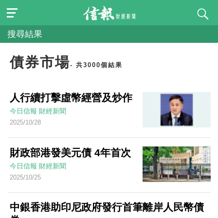
搜尋結果
債券市場
- 共3000個結果
熱門
人行續打擊虛幣經營及炒作
搜
今日信報
財經新聞
尋：
2025/10/28
施政
報告
財政部港發美元債 4年首次
今日信報
財經新聞
聯儲
2025/10/25
局
EJ
中銀香港助印尼政府發行首筆離岸人民幣債
Global