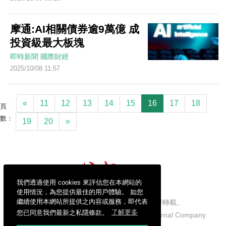
摩通:AI相關債券逾9萬億 成
投資級最大板塊
即時新聞
國際財經
2025/10/08 11:57
«
11
12
13
14
15
16
17
18
頁
數：
19
20
»
我們透過使用 cookies 來評估您在本網站的
使用情況，為您提供最佳的用戶體驗。 如您
繼續使用本網站所提供之內容或服務，即代表
信報財經新聞有限公司版權所有，不得轉載。
您已同意我們最新之私隱條款。
了解更多
Copyright © 2026 Hong Kong Economic Journal Company