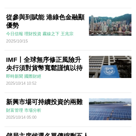
從參與到賦能 港綠色金融顯
優勢
今日信報
理財投資
霧線之下
王兆宗
2025/10/15
IMF丨全球無序修正風險升
央行須對貨幣寬鬆謹慎以待
即時新聞
國際財經
2025/10/14 10:52
新興市場可持續投資的兩難
財富管理
市場分析
2025/10/14 05:00
儲局主席候選名單傳縮剩五人