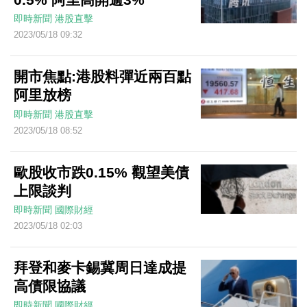
即時新聞
港股直擊
2023/05/18 09:32
開市焦點:港股料彈近兩百點
阿里放榜
即時新聞
港股直擊
2023/05/18 08:52
歐股收市跌0.15% 觀望美債
上限談判
即時新聞
國際財經
2023/05/18 02:03
拜登和麥卡錫冀周日達成提
高債限協議
即時新聞
國際財經