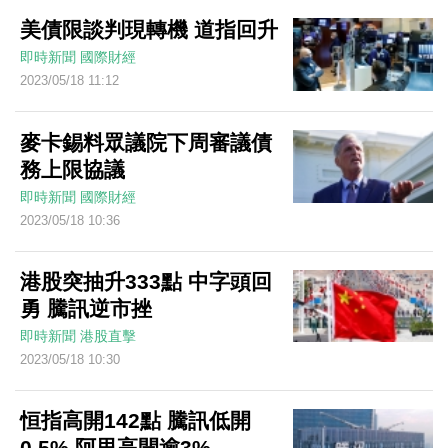
美債限談判現轉機 道指回升
即時新聞
國際財經
2023/05/18 11:12
麥卡錫料眾議院下周審議債
務上限協議
即時新聞
國際財經
2023/05/18 10:36
港股突抽升333點 中字頭回
勇 騰訊逆市挫
即時新聞
港股直擊
2023/05/18 10:30
恒指高開142點 騰訊低開
0.5% 阿里高開逾3%