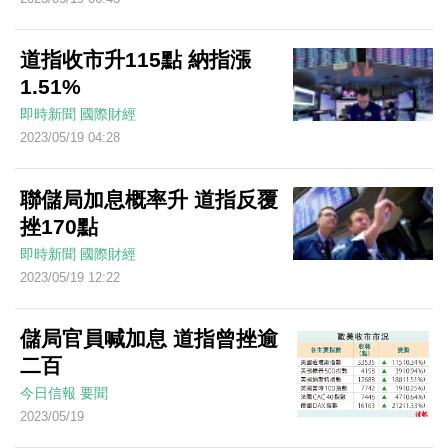
道指收市升115點 納指漲
1.51%
即時新聞
國際財經
2023/05/19 04:28
聯儲局加息概率升 道指反覆
挫170點
即時新聞
國際財經
2023/05/19 12:22
儲局官員喊加息 道指曾挫逾
二百
今日信報
要聞
2023/05/19