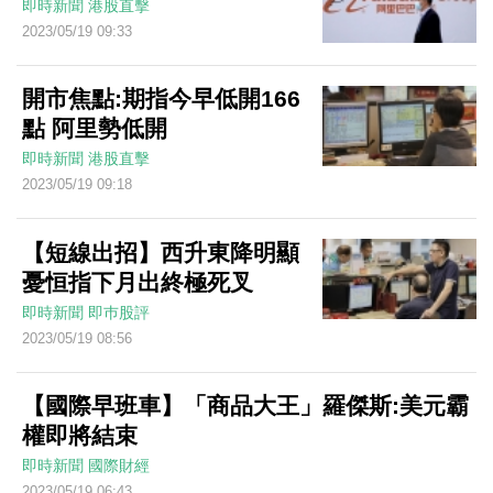
即時新聞
港股直擊
2023/05/19 09:33
開市焦點:期指今早低開166
點 阿里勢低開
即時新聞
港股直擊
2023/05/19 09:18
【短線出招】西升東降明顯
憂恒指下月出終極死叉
即時新聞
即巿股評
2023/05/19 08:56
【國際早班車】「商品大王」羅傑斯:美元霸
權即將結束
即時新聞
國際財經
2023/05/19 06:43