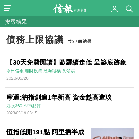
搜尋結果
債務上限協議
- 共97個結果
【30天免費閱讀】歐羅續走低 呈築底跡象
今日信報
理財投資
滙海縱橫
黃楚淇
2023/05/20
摩通:納指創逾1年新高 資金趁高造淡
港股360
即巿點評
2023/05/19 03:15
恒指低開191點 阿里插半成