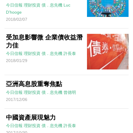
今日信報
理財投資
債．息先機
Luc
D’hooge
2018/02/07
受加息影響微 企業債收益潛
力佳
今日信報
理財投資
債．息先機
許長泰
2018/01/29
亞洲高息股重奪焦點
今日信報
理財投資
債．息先機
曾德明
2017/12/06
中國資產展現魅力
今日信報
理財投資
債．息先機
許長泰
2017/10/30