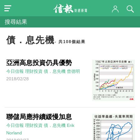
搜尋結果
債．息先機
- 共108個結果
亞洲高息投資仍具優勢
今日信報
理財投資
債．息先機
曾德明
2018/02/28
聯儲局應持續緩慢加息
今日信報
理財投資
債．息先機
Erik
Norland