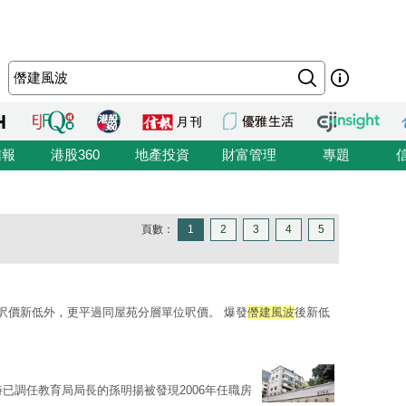
信報
港股360
地產投資
財富管理
專題
頁數：
1
2
3
4
5
呎價新低外，更平過同屋苑分層單位呎價。 爆發
僭建風波
後新低
時已調任教育局局長的孫明揚被發現2006年任職房