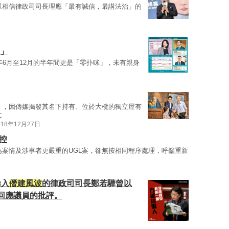
眾相信律政司司長理應「最有誠信，最講法治」的
咪」
年6月至12月的半年間更是「零扑咪」，未有親身
」，因傳媒揭發其名下持有、位於大欖的獨立屋有
文
018年12月27日
控
為案情及涉事者更嚴重的UGL案，卻無按相同程序處理，呼籲重新
捲入
僭建風波
的律政司司長鄭若驊曾以
回應議員的批評。