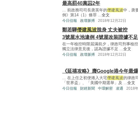
最高罰40萬囚2年
... 前政務司司長唐英年的
僭建風波
中，唐
例》第14（1）條罪 ...
全文
今日信報
政壇脈搏
2018年12月22日
鄭若驊
僭建風波
脫身 丈夫被控
3號屋水池違例 4號屋改裝證據不
在一年檢控時限屆滿前夕，律政司刑事檢控
獨立法律意見後，認為證據不足 ...
全文
今日信報
政壇脈搏
2018年12月22日
《延禧攻略》膺Google港今年最
... 在上任之初便捲入大宅
僭建風波
的律政
「世界盃」、「美國中期選舉」及 ...
全文
今日信報
財經新聞
中環解密
凌通
2018