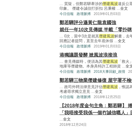
... 質疑，但鄭若驊牽涉的
僭建風波
違反公
印象。 僭建令誠信打折扣 呂秉權 ...
全文
今日信報
政壇脈搏
2019年01月03日
鄭若驊評分遜黃仁龍袁國強
就任一年10次見傳媒 半載「零扑
... 0次，當中3次是就其
僭建風波
解畫，去
回應記者提問，直至去年底休假 ...
全文
今日信報
政壇脈搏
2019年01月03日
港獨議題發酵 掀風波浪接浪
... 會見傳媒時，便須為其
僭建風波
「救火
地庫等僭建物。本身具特許工程師資 ...
全
今日信報
政壇脈搏
2018大事回顧_政情
2
鄭若驊三物業僭建修復 屋宇署不檢
... 政司外聘法律意見評估
僭建風波
，惟認
考慮尋求獨立意見 ...
全文
今日信報
政壇脈搏
2018年12月25日
【2018年度金句主角﹕鄭若驊】 
「我唔接受我係一個冇誠信嘅人」
...
全文
2018年12月24日