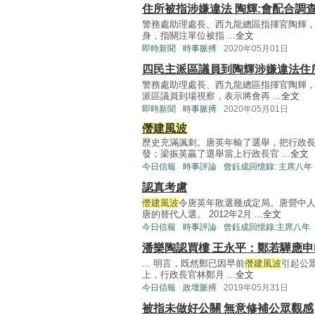
住所被指涉嫌違法 陶輝:會配合調
警務處助理處長、西九龍總區指揮官陶輝
身，指關注單位被指 ...
全文
即時新聞
時事脈搏
2020年05月01日
四民主派區議員到陶輝涉嫌違法住
警務處助理處長、西九龍總區指揮官陶輝
派區議員到場視察，表示將會再 ...
全文
即時新聞
時事脈搏
2020年05月01日
僭建風波
歷史充滿諷刺。唐英年輸了選舉，把行政
發；梁振英贏了選舉當上行政長官 ...
全文
今日信報
時事評論
曾鈺成回憶錄: 主席八年
認真考慮
僭建風波
令唐英年敗選幾成定局。唐營中
唐的替代人選。 2012年2月 ...
全文
今日信報
時事評論
曾鈺成回憶錄:主席八年
潘樂陶認買樓 王永平：鄭若驊應申
... 明言，既然鄭已因早前
僭建風波
引起公
上，行政長官林鄭月 ...
全文
今日信報
政壇脈搏
2019年05月31日
被指未做好公關 無意修補公眾觀感