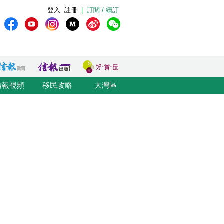
登入
註冊
|
訂閱 / 續訂
信報視頻
移民攻略
大灣區