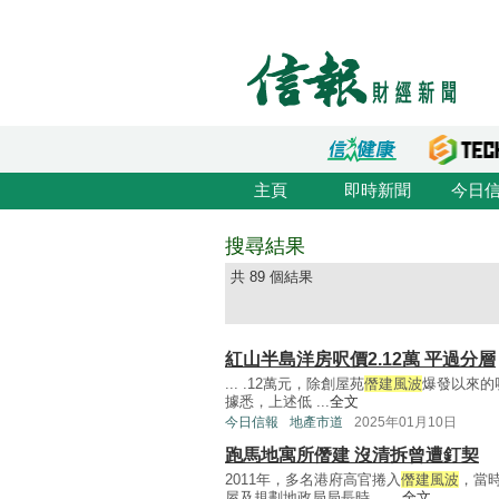
主頁
即時新聞
今日
搜尋結果
共 89 個結果
紅山半島洋房呎價2.12萬 平過分層
... .12萬元，除創屋苑
僭建風波
爆發以來的
據悉，上述低 ...
全文
今日信報
地產市道
2025年01月10日
跑馬地寓所僭建 沒清拆曾遭釘契
2011年，多名港府高官捲入
僭建風波
，當
屋及規劃地政局局長時， ...
全文