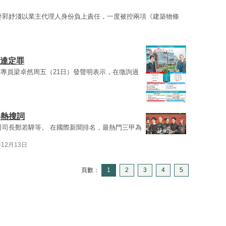
妻郭妤淺以業主代理人身份負上責任，一度被控兩項《建築物條
足達定罪
專員梁卓然周五（21日）發聲明表示，在徵詢過
爆熱搜詞
司司長鄭若驊等。 在國際新聞排名，最熱門三甲為
年12月13日
頁數：
1
2
3
4
5