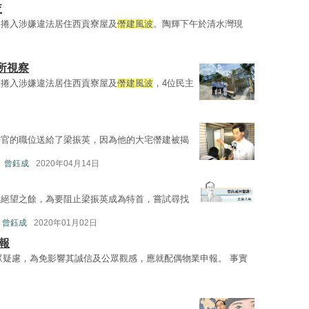
查
，捲入涉嫌違法居住西貢寮屋及
僭建風波
。陶輝下午於清水灣現
所視察
，捲入涉嫌違法居住西貢寮屋及
僭建風波
，4位民主
長官的職位送給了梁振英，因為他的大宅僭建被揭
曾鈺成
2020年04月14日
人絕望之餘，為要阻止梁振英成為特首，嘗試尋找
曾鈺成
2020年01月02日
報
眾疑慮，為免影響其誠信及公眾觀感，應就配偶物業申報。 事實