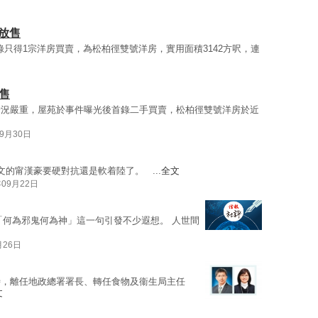
價放售
錄只得1宗洋房買賣，為松柏徑雙號洋房，實用面積3142方呎，連
售
情況嚴重，屋苑於事件曝光後首錄二手買賣，松柏徑雙號洋房於近
09月30日
文的甯漢豪要硬對抗還是軟着陸了。 ...
全文
年09月22日
「何為邪鬼何為神」這一句引發不少遐想。 人世間
月26日
時，離任地政總署署長、轉任食物及衞生局主任
文