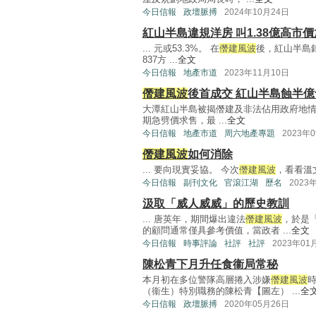
今日信報
政壇脈搏
2024年10月24日
紅山半島違規洋房 叫1.38億高市
... 元或53.3%。 在
僭建風波
後，紅山半島
837方 ...
全文
今日信報
地產市道
2023年11月10日
僭建風波
後首成交 紅山半島蝕半億
大潭紅山半島被揭僭建及非法佔用政府地
期急劈價求售，最 ...
全文
今日信報
地產市道
周六地產專題
2023年
僭建風波
如何消除
... 要向現實妥協。 今次
僭建風波
，看看溫
今日信報
副刊文化
官滾江湖
歷名
2023
汲取「威人威威」的歷史教訓
... 唐英年，期間爆出違法
僭建風波
，於是
的顧問通常僅具參考價值，當政者 ...
全文
今日信報
時事評論
社評
社評
2023年01
陳松青下月升任食衞局常秘
本月初在多位警隊高層捲入涉嫌
僭建風波
（衞生）特別職務的陳松青【圖左） ...
全
今日信報
政壇脈搏
2020年05月26日