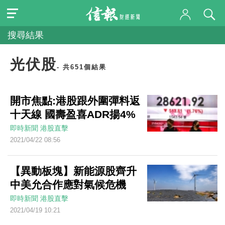
搜尋結果
光伏股
- 共651個結果
開市焦點:港股跟外圍彈料返
十天線 國壽盈喜ADR揚4%
即時新聞
港股直擊
2021/04/22 08:56
【異動板塊】新能源股齊升
中美允合作應對氣候危機
即時新聞
港股直擊
2021/04/19 10:21