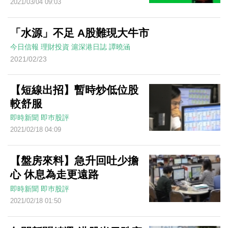
2021/03/04 09:03
「水源」不足 A股難現大牛市
今日信報
理財投資
滬深港日誌
譚曉涵
2021/02/23
【短線出招】暫時炒低位股
較舒服
即時新聞
即巿股評
2021/02/18 04:09
【盤房來料】急升回吐少擔
心 休息為走更遠路
即時新聞
即巿股評
2021/02/18 01:50