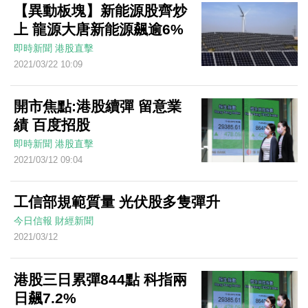
【異動板塊】新能源股齊炒
上 龍源大唐新能源飆逾6%
即時新聞
港股直擊
2021/03/22 10:09
開市焦點:港股續彈 留意業
績 百度招股
即時新聞
港股直擊
2021/03/12 09:04
工信部規範質量 光伏股多隻彈升
今日信報
財經新聞
2021/03/12
港股三日累彈844點 科指兩
日飆7.2%