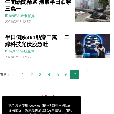
午間新聞精選:港股半日跌穿
三萬一
即時新聞
時事脈搏
2021/02/18 12:57
半日倒跌361點穿三萬一 二
線科技光伏股急吐
即時新聞
港股直擊
2021/02/18 12:35
«
1
2
3
4
5
6
7
»
頁數：
我們透過使用 cookies 來評估您在本網站的
使用情況，為您提供最佳的用戶體驗。 如您