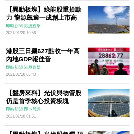
【異動板塊】綠能股重拾動
力 龍源飆逾一成創上市高
即時新聞
港股直擊
2021/01/20 10:56
港股三日飆627點收一年高
內地GDP報佳音
即時新聞
港股直擊
2021/01/18 05:43
【盤房來料】光伏與物管股
仍是首季核心投資板塊
即時新聞
即巿股評
2021/01/18 01:51