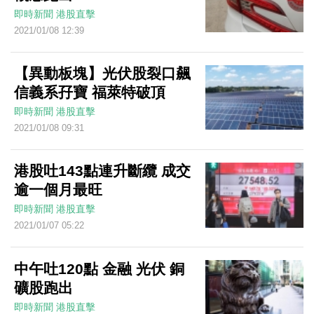
即時新聞
港股直擊
2021/01/08 12:39
【異動板塊】光伏股裂口飆
信義系孖寶 福萊特破頂
即時新聞
港股直擊
2021/01/08 09:31
港股吐143點連升斷纜 成交
逾一個月最旺
即時新聞
港股直擊
2021/01/07 05:22
中午吐120點 金融 光伏 銅
礦股跑出
即時新聞
港股直擊