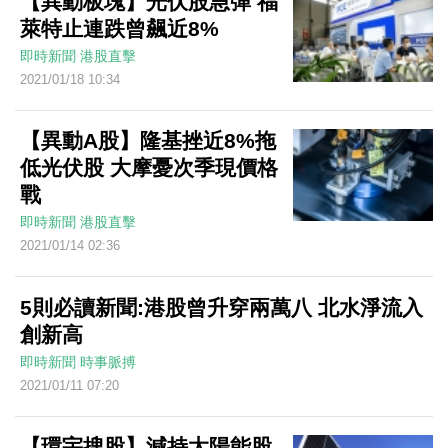
【異動板塊】光伏股急彈 福
萊特止連跌曾飆近8%
即時新聞
港股直擊
2021/01/18 10:34
【異動A股】隆基挫近8%拖
低光伏股 大摩憂次季現價格
戰
即時新聞
港股直擊
2021/01/14 02:36
5則必讀新聞:港股曾升穿兩萬八 北水淨流入
創新高
即時新聞
時事脈搏
2021/01/11 07:20
【環宇搜股】減持太陽能股