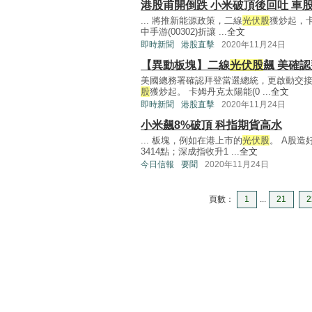
港股甫開倒跌 小米破頂後回吐 車
... 將推新能源政策，二線
光伏股
獲炒起，卡
中手游(00302)折讓 ...
全文
即時新聞
港股直擊
2020年11月24日
【異動板塊】二線
光伏股
飆 美確
美國總務署確認拜登當選總統，更啟動交
股
獲炒起。 卡姆丹克太陽能(0 ...
全文
即時新聞
港股直擊
2020年11月24日
小米飆8%破頂 科指期貨高水
... 板塊，例如在港上市的
光伏股
。 A股造
3414點；深成指收升1 ...
全文
今日信報
要聞
2020年11月24日
頁數：
1
...
21
2