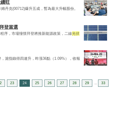
股續旺
姆丹克(00712)爆升五成，暫為最大升幅股份。
認拜登當選
接程序，市場憧憬拜登將推新能源政策，二線
光伏
好，滬指錄得四連升，昨漲36點（1.09%），收報
2
23
24
25
26
27
28
29
...
33