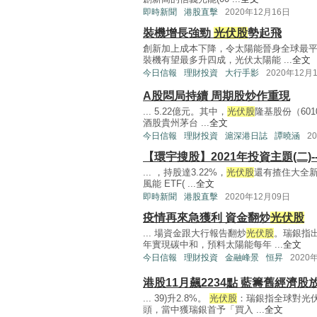
即時新聞
港股直擊
2020年12月16日
裝機增長強勁
光伏股
勢起飛
創新加上成本下降，令太陽能晉身全球最
裝機有望最多升四成，光伏太陽能 ...
全文
今日信報
理財投資
大行手影
2020年12月
A股悶局持續 周期股炒作重現
... 5.22億元。其中，
光伏股
隆基股份（601
酒股貴州茅台 ...
全文
今日信報
理財投資
滬深港日誌
譚曉涵
2
【環宇搜股】2021年投資主題(二)
... ，持股達3.22%，
光伏股
還有揸住大全新能
風能 ETF( ...
全文
即時新聞
港股直擊
2020年12月09日
疫情再來急獲利 資金翻炒
光伏股
... 場資金跟大行報告翻炒
光伏股
。瑞銀指出
年實現碳中和，預料太陽能每年 ...
全文
今日信報
理財投資
金融峰景
恒昇
2020
港股11月飆2234點 藍籌舊經濟股
... 39)升2.8%。
光伏股
：瑞銀指全球對光
頭，當中獲瑞銀首予「買入 ...
全文