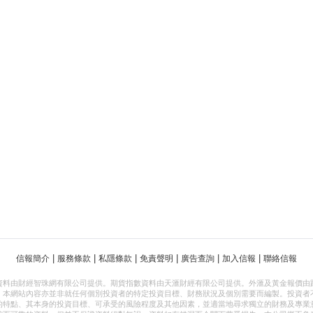
|
|
|
|
|
|
信報簡介
服務條款
私隱條款
免責聲明
廣告查詢
加入信報
聯絡信報
資料由財經智珠網有限公司提供。期貨指數資料由天滙財經有限公司提供。外滙及黃金報價由
，本網站內容亦並非就任何個別投資者的特定投資目標、財務狀況及個別需要而編製。投資者
的特點、其本身的投資目標、可承受的風險程度及其他因素，並適當地尋求獨立的財務及專業