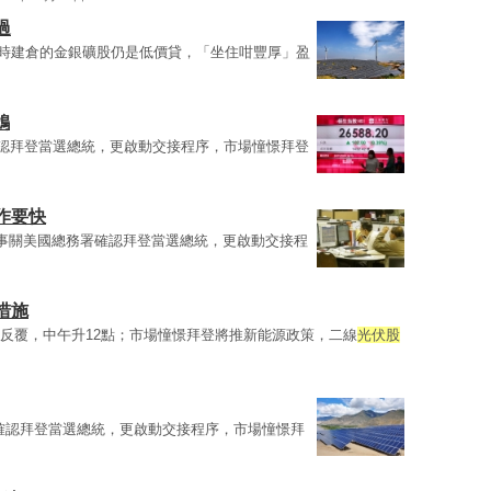
過
時建倉的金銀礦股仍是低價貸，「坐住咁豐厚」盈
鴿
認拜登當選總統，更啟動交接程序，市場憧憬拜登
作要快
事關美國總務署確認拜登當選總統，更啟動交接程
措施
現反覆，中午升12點；市場憧憬拜登將推新能源政策，二線
光伏股
確認拜登當選總統，更啟動交接程序，市場憧憬拜