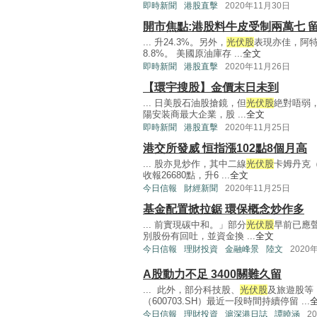
即時新聞
港股直擊
2020年11月30日
開市焦點:港股料牛皮受制兩萬七 
... 升24.3%。另外，
光伏股
表現亦佳，阿特
8.8%。 美國原油庫存 ...
全文
即時新聞
港股直擊
2020年11月26日
【環宇搜股】金價末日未到
... 日美股石油股搶鏡，但
光伏股
絶對唔弱，
陽安装商最大企業，股 ...
全文
即時新聞
港股直擊
2020年11月25日
港交所發威 恒指漲102點8個月高
... 股亦見炒作，其中二線
光伏股
卡姆丹克（
收報26680點，升6 ...
全文
今日信報
財經新聞
2020年11月25日
基金配置掀拉鋸 環保概念炒作多
... 前實現碳中和。」部分
光伏股
早前已應聲
別股份有回吐，並資金換 ...
全文
今日信報
理財投資
金融峰景
陸文
2020
A股動力不足 3400關難久留
... 此外，部分科技股、
光伏股
及旅遊股等
（600703.SH）最近一段時間持續停留 ...
今日信報
理財投資
滬深港日誌
譚曉涵
2