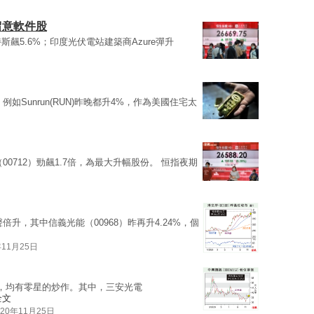
留意軟件股
斯飆5.6%；印度光伏電站建築商Azure彈升
例如Sunrun(RUN)昨晚都升4%，作為美國住宅太
00712）勁飆1.7倍，為最大升幅股份。 恒指夜期
倍升，其中信義光能（00968）昨再升4.24%，個
年11月25日
，均有零星的炒作。其中，三安光電
全文
020年11月25日