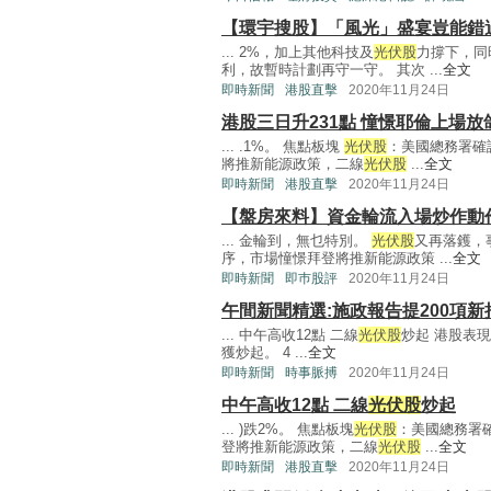
【環宇搜股】「風光」盛宴豈能錯
... 2%，加上其他科技及
光伏股
力撐下，同
利，故暫時計劃再守一守。 其次 ...
全文
即時新聞
港股直擊
2020年11月24日
港股三日升231點 憧憬耶倫上場放
... .1%。 焦點板塊
光伏股
：美國總務署確
將推新能源政策，二線
光伏股
...
全文
即時新聞
港股直擊
2020年11月24日
【盤房來料】資金輪流入場炒作動
... 金輪到，無乜特別。
光伏股
又再落鑊，
序，市場憧憬拜登將推新能源政策 ...
全文
即時新聞
即巿股評
2020年11月24日
午間新聞精選:施政報告提200項新
... 中午高收12點 二線
光伏股
炒起 港股表
獲炒起。 4 ...
全文
即時新聞
時事脈搏
2020年11月24日
中午高收12點 二線
光伏股
炒起
... )跌2%。 焦點板塊
光伏股
：美國總務署
登將推新能源政策，二線
光伏股
...
全文
即時新聞
港股直擊
2020年11月24日