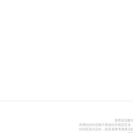
股票及指數
本網站的內容概不構成任何投資意見
任何投資決定前，投資者應考慮產品