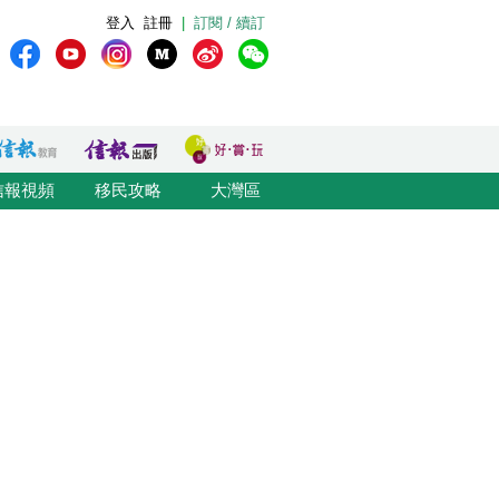
登入
註冊
|
訂閱 / 續訂
信報視頻
移民攻略
大灣區