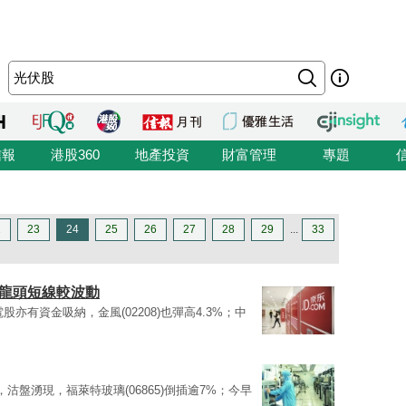
信報
港股360
地產投資
財富管理
專題
2
23
24
25
26
27
28
29
...
33
網龍頭短線較波動
股亦有資金吸納，金風(02208)也彈高4.3%；中
沽盤湧現，福萊特玻璃(06865)倒插逾7%；今早