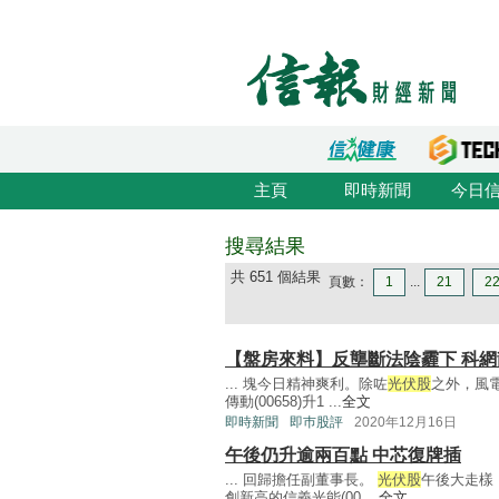
主頁
即時新聞
今日
搜尋結果
共 651 個結果
頁數：
1
...
21
2
【盤房來料】反壟斷法陰霾下 科
... 塊今日精神爽利。除咗
光伏股
之外，風電
傳動(00658)升1 ...
全文
即時新聞
即巿股評
2020年12月16日
午後仍升逾兩百點 中芯復牌插
... 回歸擔任副董事長。
光伏股
午後大走樣，
創新高的信義光能(00 ...
全文