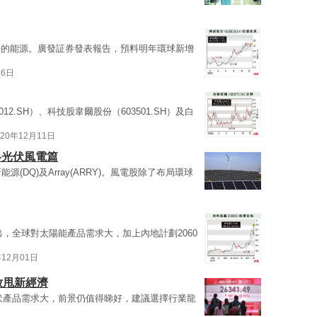
平的能源。廣發証券發表報告，預料明年環球新增
16日
012.SH）、科技股韋爾股份（603501.SH）及白
020年12月11日
--光伏風電篇
源(DQ)及Array(ARRY)。風電股除了布局環球
，全球對太陽能產品需求大，加上內地計劃2060
年12月01日
放甩新經濟
伏產品需求大，前景仍值得睇好，建議選擇行業龍