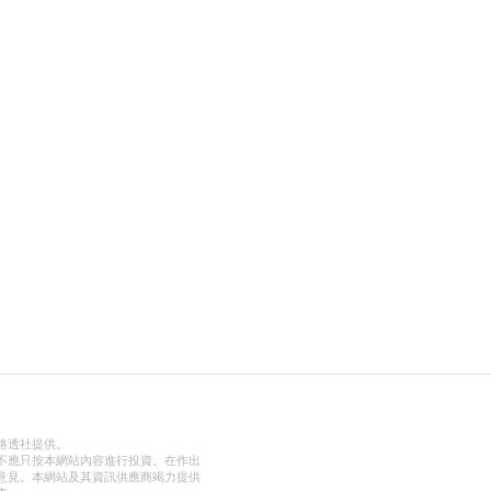
路透社提供。
不應只按本網站內容進行投資。在作出
意見。本網站及其資訊供應商竭力提供