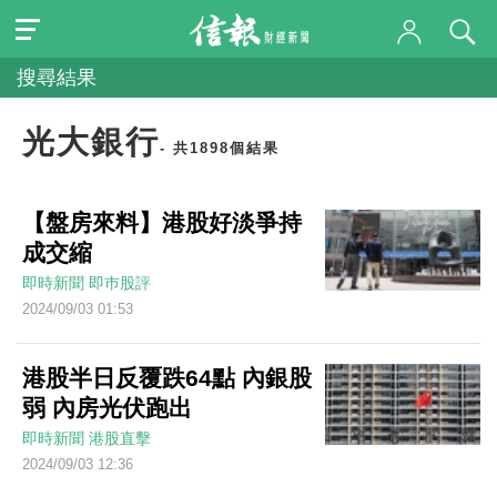
搜尋結果
光大銀行
- 共1898個結果
【盤房來料】港股好淡爭持
成交縮
即時新聞
即巿股評
2024/09/03 01:53
港股半日反覆跌64點 內銀股
弱 內房光伏跑出
即時新聞
港股直擊
2024/09/03 12:36