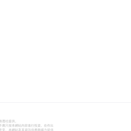
路透社提供。
不應只按本網站內容進行投資。在作出
意見。本網站及其資訊供應商竭力提供