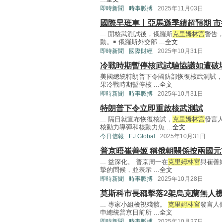
即時新聞
時事脈搏
2025年11月03日
國際早班車丨亞馬遜季績超預期 市
... 開核武測試後，俄羅斯
克里姆林宮
警告
動。￭ 俄羅斯外交部 ...
全文
即時新聞
國際財經
2025年10月31日
冷戰時期暫停核武試驗協議如遭破
美國總統特朗普下令國防部恢復核武測試
果冷戰時期暫停核 ...
全文
即時新聞
時事脈搏
2025年10月31日
特朗普下令立即重啟核武測試
... 隔日就宣布恢復核試，
克里姆林宮
發言人
核動力導彈和核動力魚 ...
全文
今日信報
EJ Global
2025年10月31日
普京晤崔善姬 稱俄朝關係按兩國
... 益深化。 普京周一在
克里姆林宮
與崔善
摯的問候，並表示 ...
全文
即時新聞
時事脈搏
2025年10月28日
莫斯科市長稱擊落2架烏克蘭無人
... 專家小組檢視殘骸。
克里姆林宮
發言人
申總統普京日前所 ...
全文
即時新聞
時事脈搏
2025年10月27日