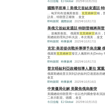
今日信報
EJ Global
2025年10月23日
國際早班車丨美俄元首結束通話 
... 匈牙利布達佩斯會面；
克里姆林宮
稱，
訪美，特朗普正權衡 ...
全文
即時新聞
國際財經
2025年10月17日
美俄元首結束通話 特朗普稱將與
... 達佩斯會面。 俄羅斯
克里姆林宮
表示，
斯總統助理烏沙科夫說，本次俄美 ...
全文
即時新聞
時事脈搏
2025年10月17日
克宮:美若提供戰斧導彈予烏克蘭 
俄羅斯
克里姆林宮
發言人佩斯科夫(Dmitry
文
即時新聞
時事脈搏
2025年10月17日
普京晤敍利亞政權領導人夏拉 冀
俄羅斯總統普京與到訪的敍利亞過渡政府總統夏拉(
全文
即時新聞
時事脈搏
2025年10月16日
中東僵局化解 美聚焦俄烏衝突
美國總統特朗普周一在以色列國會發表演
二表示歡迎。德國 ...
全文
今日信報
EJ Global
2025年10月15日