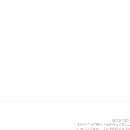
股票及指數
本網站的內容概不構成任何投資意見
任何投資決定前，投資者應考慮產品