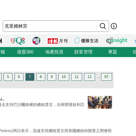
信報
港股360
地產投資
財富管理
專題
5
6
7
8
9
10
11
12
...
97
」
過去支持巴沙爾政權的總統普京，洽商開發敍利亞
y Peskov)周日表示，迅速安排總統普京與美國總統特朗普之間會晤