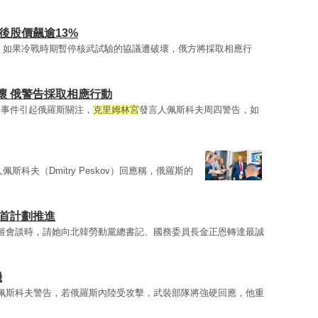
後股價飆逾13%
，如果冷戰時期暫停核武試驗的協議遭破壞，俄方將採取相應行
壞 俄警告採取相應行動
，事件引起俄羅斯關注，
克里姆林宮
發言人佩斯科夫周四警告，如
佩斯科夫（Dmitry Peskov）回應稱，俄羅斯的
元首計劃推進
姬會談時，請她向北韓勞動黨總書記、國務委員長金正恩轉達最誠
機
佩斯科夫警告，若俄羅斯內陸受攻擊，武裝部隊將強硬回應，他重