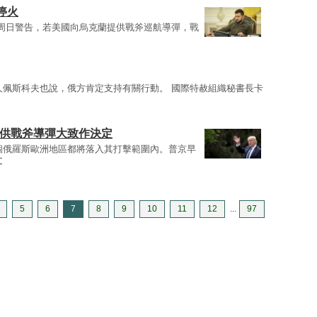
停火
周日警告，若美國向烏克蘭提供戰斧巡航導彈，戰
人佩斯科夫也說，俄方肯定支持有關行動。 國際特赦組織秘書長卡
提供戰斧導彈大致作決定
個俄羅斯歐洲地區都將落入其打擊範圍內。普京早
文
5
6
7
8
9
10
11
12
...
97