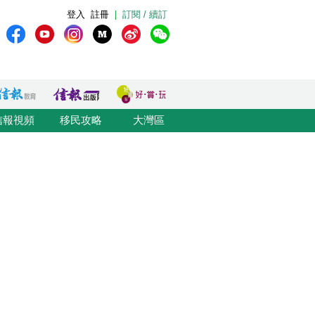
登入
註冊
|
訂閱 / 續訂
信報視頻
移民攻略
大灣區