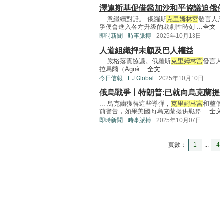
澤連斯基促借鑑加沙和平協議迫俄
... 意繼續對話。 俄羅斯
克里姆林宮
發言人
爭便會進入各方升級的戲劇性時刻 ...
全文
即時新聞
時事脈搏
2025年10月13日
人道組織抨未顧及巴人權益
... 嚴格落實協議。俄羅斯
克里姆林宮
發言
拉馬爾（Agnè ...
全文
今日信報
EJ Global
2025年10月10日
俄烏戰爭丨特朗普:已就向烏克蘭
... 烏克蘭獲得這些導彈，
克里姆林宮
和整
前警告，如果美國向烏克蘭提供戰斧 ...
全
即時新聞
時事脈搏
2025年10月07日
頁數：
1
...
4