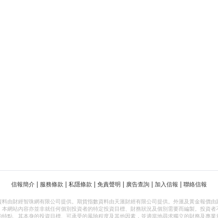
|
|
|
|
|
|
信報簡介
服務條款
私隱條款
免責聲明
廣告查詢
加入信報
聯絡信報
資料由財經智珠網有限公司提供。期貨指數資料由天滙財經有限公司提供。外滙及黃金報價由
，本網站內容亦並非就任何個別投資者的特定投資目標、財務狀況及個別需要而編製。投資者
的特點、其本身的投資目標、可承受的風險程度及其他因素，並適當地尋求獨立的財務及專業