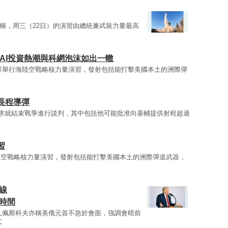
稱，周三（22日）的演習由總統兼武裝力量最高
AI投資熱潮與科網泡沫如出一轍
軍舉行海陸空戰略核力量演習，發射包括能打擊美國本土的洲際彈
長程導彈
求就結束戰爭進行談判，其中包括他可能批准向基輔提供射程超過
習
陸空戰略核力量演習，發射包括能打擊美國本土的洲際彈道武器，
線
時間
人佩斯科夫亦稱美俄元首不急於會面，強調會晤前
文