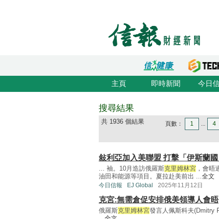
主頁
即時新聞
今日
搜尋結果
共 1936 個結果
頁數：
1
...
4
敍利亞加入美聯盟 打擊「伊斯蘭國
... 袖。10月造訪俄羅斯
克里姆林宮
，會晤
油田和能源等項目。夏拉赴美前出 ...
全文
今日信報
EJ Global
2025年11月12日
克宮:無需倉促安排俄美領導人會晤
俄羅斯
克里姆林宮
發言人佩斯科夫(Dmitr
...
全文