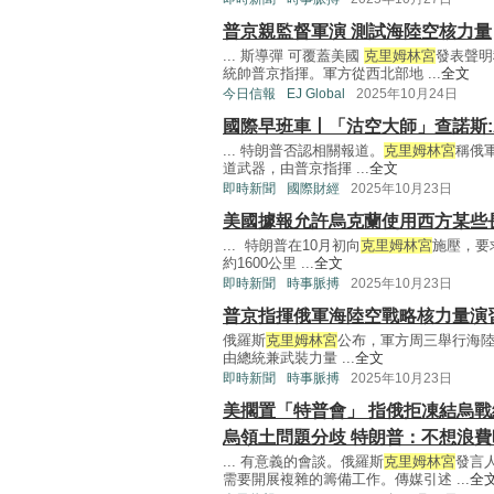
普京親監督軍演 測試海陸空核力量
... 斯導彈 可覆蓋美國
克里姆林宮
發表聲明
統帥普京指揮。軍方從西北部地 ...
全文
今日信報
EJ Global
2025年10月24日
國際早班車丨「沽空大師」查諾斯:
... 特朗普否認相關報道。
克里姆林宮
稱俄
道武器，由普京指揮 ...
全文
即時新聞
國際財經
2025年10月23日
美國據報允許烏克蘭使用西方某些
... 特朗普在10月初向
克里姆林宮
施壓，要
約1600公里 ...
全文
即時新聞
時事脈搏
2025年10月23日
普京指揮俄軍海陸空戰略核力量演
俄羅斯
克里姆林宮
公布，軍方周三舉行海
由總統兼武裝力量 ...
全文
即時新聞
時事脈搏
2025年10月23日
美擱置「特普會」 指俄拒凍結烏戰
烏領土問題分歧 特朗普：不想浪費
... 有意義的會談。俄羅斯
克里姆林宮
發言
需要開展複雜的籌備工作。傳媒引述 ...
全