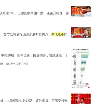
升逾1%。 上證指數高開18點，隨後升幅進一步
商，雙方就貿易等議題形成初步共識，
內地股市
開
，中共20屆「四中全會」圓滿閉幕，審議通過「十
析
2025年10月27日
造好。上證指數收升27點，連升兩日。市場交投暢