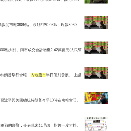
開市報3985點，跌1點或0.05%；現報3980
00點大關。兩市成交合計增至2.42萬億元(人民幣‧
統特朗普舉行會晤，
內地股市
半日個別發展。 上證
習近平與美國總統特朗普今早10時在南韓會晤。
關稅戰的影響，令表現未如理想，指數一度大挫。