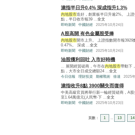
滬指半日升0.4% 深成指升1.3%
內地股市
造好，創業板半日升逾2%。 上證指
點，半日收市報39 ...
全文
即時新聞
中國財經
2025年10月24日
A股高開 有色金屬股受捧
內地股市
開市上升。 上證指數開市報3929點
0.47%。 深成 ...
全文
即時新聞
中國財經
2025年10月24日
油股獲利回吐 入市好時機
... 展開經貿磋商，午市在
內地股市
帶動下，
點，大市全日成交總額24 ...
全文
今日信報
理財投資
期權戰術
徐達
2025
滬指收升8點 3900關失而復得
中美高級官員將舉行新一輪經貿磋商，A股
至1.64萬億元(人民幣‧下 ...
全文
即時新聞
中國財經
2025年10月23日
頁數：
1
...
13
14