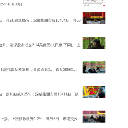
025年10月30日
，升2點或0.05%；深成指開市報13484點，升53
。滬深股市成交2.14萬億元(人民幣‧下同)。 上
上證指數反覆靠穩，最多跌10點，低見3986點，
，跌10點或0.25%；深成指開市報13411點，跌
市
上揚。上證指數收升1.2%，連升3日。市場交投