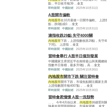
點，半日收市報39 ...
全文
即時新聞
中國財經
2025年10月31日
A股開市偏軟
內地股市
在10月最後一日開市偏軟。 上證指數
點，跌6點或0. ...
全文
即時新聞
中國財經
2025年10月31日
滬指收跌29點 失守4000關
內地股市
下跌，上證指數收跌29點，失守40
下同)。 上證指 ...
全文
即時新聞
中國財經
2025年10月30日
習特會舉行 A股半日個別發展
中國國家主席習近平在南韓釜山與美國總
指數半日靠穩，最多升9點，高 ...
全文
即時新聞
中國財經
2025年10月30日
內地股市
開市下跌 關注習特會
內地股市
開市下跌，市場焦點關注國家主席
上證指數開市報4007點， ...
全文
即時新聞
中國財經
2025年10月30日
習特會惹憧憬 A股一洗頹勢
... 。 今年4月份以來，
內地股市
持續受到
隨着外貿問題明朗化，市場有望將 ...
全文