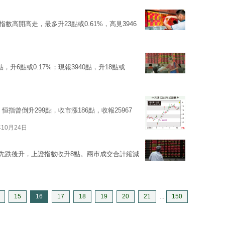
數高開高走，最多升23點或0.61%，高見3946
，升6點或0.17%；現報3940點，升18點或
恒指曾倒升299點，收市漲186點，收報25967
年10月24日
先跌後升，上證指數收升8點。兩市成交合計縮減
15
16
17
18
19
20
21
...
150