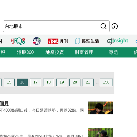
信報
港股360
地產投資
財富管理
專題
15
16
17
18
19
20
21
...
150
6個月
守4000點關口後，今日延續跌勢，再跌32點。兩
數低開低走，最多跌29點或0.75%，低見3957