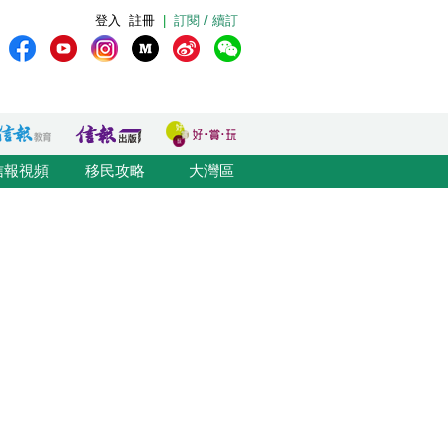
登入
註冊
|
訂閱 / 續訂
信報視頻
移民攻略
大灣區