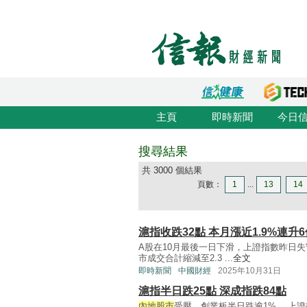
主頁
即時新聞
今日
搜尋結果
共 3000 個結果
頁數：
1
...
13
14
滬指收跌32點 本月漲近1.9%連升
A股在10月最後一日下滑，上證指數昨日失
市成交合計縮減至2.3 ...
全文
即時新聞
中國財經
2025年10月31日
滬指半日跌25點 深成指跌84點
內地股市
受壓，創業板半日跌逾1%。 上證指