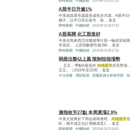
即時新聞
中國財經
2025年10月27日
A股半日升逾1%
中美就貿易等議題形成初步共識，A股半日收
擴大，以半日高位收市，收 ...
全文
即時新聞
中國財經
2025年10月27日
A股高開 化工股造好
中美在馬來西亞吉隆玻舉行新一輪經貿磋
市造好。 上證指數開市報396 ...
全文
即時新聞
中國財經
2025年10月27日
弱股沽盤佔上風 限制恒指漲勢
... 五五」帶動A股造好
內地股市
亦見勢強
五五」（2026年至2030 ...
全文
今日信報
理財投資
信報投資分析研究部
信
滬指收升27點 本周累漲2.9%
中美元首將於下周在南韓會晤，
內地股市
旺，兩市成交合計增兩成至1. ...
全文
即時新聞
中國財經
2025年10月24日