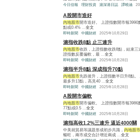
今日信報
理財投資
滬深港日誌
譚曉涵
2
A股開市造好
內地股市
開市造好。 上證指數開市報3990點
點或0.4% ...
全文
即時新聞
中國財經
2025年10月29日
滬指收跌8點 止三連升
內地股市
收跌，上證指數收跌8點，結束三連升
證指數反覆偏軟，最 ...
全文
即時新聞
中國財經
2025年10月28日
滬指半升8點 深成指升70點
內地股市
先跌後升，上證指數半日升8點。 
最多升13點，高見40 ...
全文
即時新聞
中國財經
2025年10月28日
A股開市偏軟
內地股市
開市偏軟。 上證指數開市報3986點
77點或0.5 ...
全文
即時新聞
中國財經
2025年10月28日
滬指高收1.2%三連升 逼近4000關
中美就貿易等議題形成初步共識，
內地股
暢旺，兩市成交合計增近兩成 ...
全文