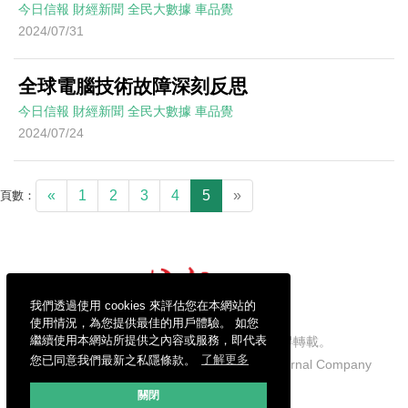
今日信報
財經新聞
全民大數據
車品覺
2024/07/31
全球電腦技術故障深刻反思
今日信報
財經新聞
全民大數據
車品覺
2024/07/24
«
1
2
3
4
5
»
頁數：
我們透過使用 cookies 來評估您在本網站的
使用情況，為您提供最佳的用戶體驗。 如您
繼續使用本網站所提供之內容或服務，即代表
信報財經新聞有限公司版權所有，不得轉載。
您已同意我們最新之私隱條款。
了解更多
Copyright © 2026 Hong Kong Economic Journal Company
Limited. All rights reserved.
關閉