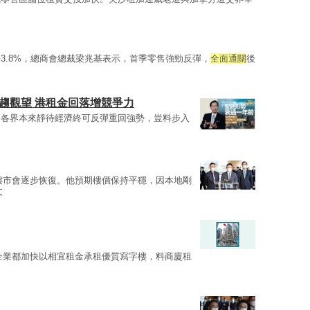
3.8%，總商會總裁梁兆基表示，首季零售強勁反彈，
全面通關
後
趨觀望 港租金回落增競爭力
，各界本來靜待經濟終可反彈重回強勢，豈料步入
樓市會逐步恢復。他預期樓價保持平穩，因本地剛
文
企業都加快以相宜租金承租優質寫字樓，料商廈租