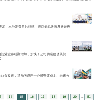
表示，本地消費意欲好轉、營商氣氛改善及旅遊復
地訪港旅客明顯增加，加快了公司的業務發展勢
文
收益會改善，當局考慮巴士公司營運成本、未來收
文
3
14
15
16
17
18
19
20
...
51