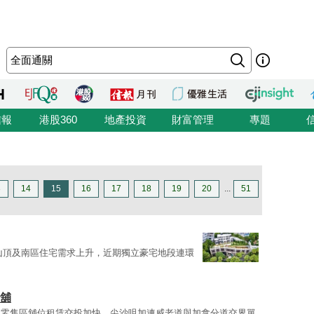
信報
港股360
地產投資
財富管理
專題
3
14
15
16
17
18
19
20
...
51
山頂及南區住宅需求上升，近期獨立豪宅地段連環
道舖
統零售區舖位租賃交投加快。尖沙咀加連威老道與加拿分道交界單