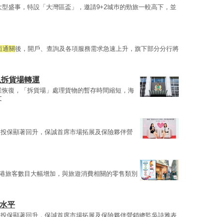
大型盛事，特設「大灣區盃」，邀請9+2城巿的勁旅一較高下，並
面通關
後，開戶、查詢及各項服務需求急速上升，旗下部分分行將
以拆貨場轉運
業恢復，「拆貨場」處理貨物的暫存時間縮短，海
文
港投保顯著回升，保誠首席市場拓展及保險夥伴營
港旅客數目大幅增加，與旅遊消費相關的零售類別
前水平
港投保顯著回升，保誠首席市場拓展及保險夥伴營銷總監吳詩雅表