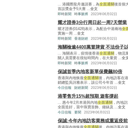
... 港國際龍舟邀請賽，為
全面通關
後首個
首設獎金予5大賽 ...
全文
即時新聞
時事脈搏
2023年06月02日
耀才證券3分行周日起一周7天營業
耀才證券(01428)表示，為配合中港兩地
全
實施一周 ...
全文
即時新聞
香港財經
2023年06月02日
海關檢逾4400萬冒牌貨 不法份子
... 海關表示，疫情後香港
全面通關
，物流
關人員需要在很短時間內，在大量貨 ...
全
即時新聞
時事脈搏
2023年06月02日
保誠首季內地客新單保費飆80倍
香港與內地恢復
全面通關
後，內地訪客在
銷總監吳詩雅表示，該公司今年首 ...
全文
今日信報
財經新聞
2023年06月02日
港零售升15%超預期 遊客撐起
... 惠今年2月本港與內地
全面通關
，內地訪
全面造好，當中珠寶首飾、鐘錶及 ...
全文
今日信報
要聞
2023年06月02日
保誠:今年內地訪客業務或重返疫
香港與內地恢復
全面通關
後，内地訪客在