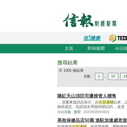
主頁
即時新聞
今日
搜尋結果
共 1006 個結果
頁數：
1
...
12
1
陳紅天山頂巨宅遭接管人標售
... 深董事溫武忠表示，自
全面通關
以來，
錄得成交，包括深水灣道66號以約 ...
全文
今日信報
要聞
2023年06月08日
美妝保健品店50萬 進駐加連威老
中港兩地
全面通關
，旅遊業復甦，帶動傳