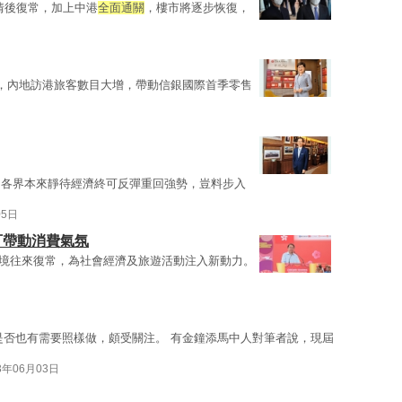
疫情後復常，加上中港
全面通關
，樓市將逐步恢復，
，內地訪港旅客數目大增，帶動信銀國際首季零售
，各界本來靜待經濟終可反彈重回強勢，豈料步入
05日
可帶動消費氣氛
境往來復常，為社會經濟及旅遊活動注入新動力。
是否也有需要照樣做，頗受關注。 有金鐘添馬中人對筆者說，現屆
3年06月03日