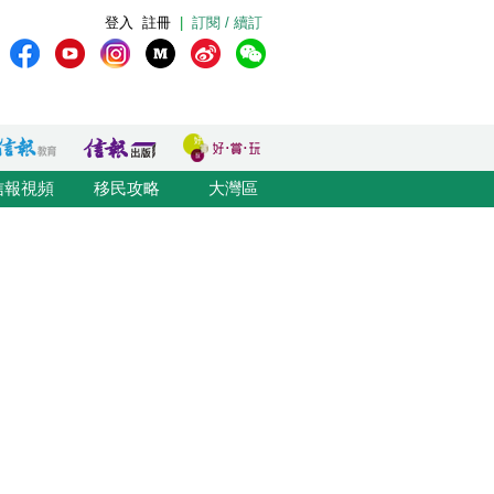
登入
註冊
|
訂閱 / 續訂
信報視頻
移民攻略
大灣區