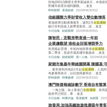
恒地(00012)聯席主席李家誠表示，本港
對樓市前景亦感到樂觀。 ...
全文
即時新聞
香港財經
2023年06月05日
信銀國際力爭財管收入雙位數增長
香港經濟活動逐漸復常，連同2月
全面通關
銀行非利息收入創季度新高，該 ...
全文
今日信報
財經新聞
2023年06月05日
陳智思：宏觀形勢衰過一年前
企業趨觀望 港租金回落增競爭力
世局風起雲湧，年初內地與香港
全面通關
第二季末，投資市場及樓市氣氛依 ...
全文
今日信報
財經新聞
周一人物
2023年06月
家鄉市集嘉年華維園開幕 陳國基:
... 着本港和內地自2月起
全面通關
，人員跨
有參展商表示，以往曾經參與在 ...
全文
即時新聞
時事脈搏
2023年06月03日
澳門恢復報確診數字 香港自有盤算
... 一海之隔，加上香港已
全面通關
，當局
政府早已明言，希 ...
全文
今日信報
時事評論
香港脈搏
余錦賢
202
旅發局:加強高鐵旅遊推廣吸年青客