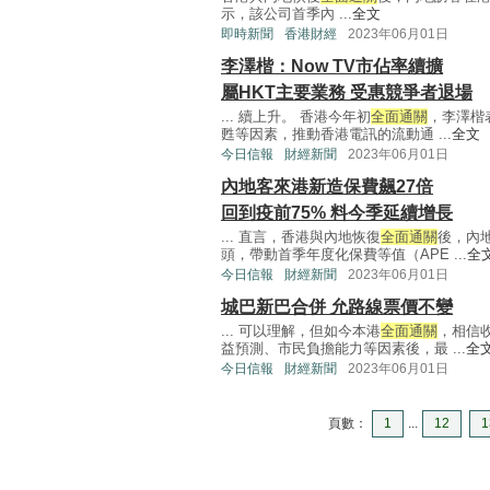
示，該公司首季內 ...
全文
即時新聞
香港財經
2023年06月01日
李澤楷：Now TV市佔率續擴
屬HKT主要業務 受惠競爭者退場
... 續上升。 香港今年初
全面通關
，李澤楷
甦等因素，推動香港電訊的流動通 ...
全文
今日信報
財經新聞
2023年06月01日
內地客來港新造保費飆27倍
回到疫前75% 料今季延續增長
... 直言，香港與內地恢復
全面通關
後，內
頭，帶動首季年度化保費等值（APE ...
全
今日信報
財經新聞
2023年06月01日
城巴新巴合併 允路線票價不變
... 可以理解，但如今本港
全面通關
，相信
益預測、市民負擔能力等因素後，最 ...
全
今日信報
財經新聞
2023年06月01日
頁數：
1
...
12
1