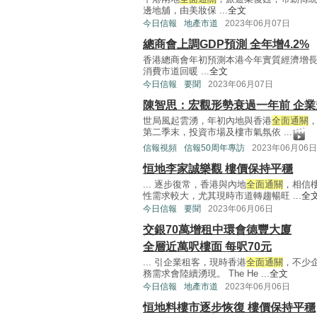
邊地舖，由美妝保 ...
全文
今日信報
地產市道
2023年06月07日
總商會上調GDP預測 全年增4.2%
香港總商會年初預測本港今年實質經濟增長
消費市道回暖 ...
全文
今日信報
要聞
2023年06月07日
陳智思：宏觀形勢衰過一年前 企業
世局風起雲湧，年初內地與香港
全面通關
第二季末，投資市場及樓市氣氛依 ...
信報視頻
信報50周年專訪
2023年06月06日
恒地李家誠樂觀 樓價保持平穩
... 逐步復常，香港與內地
全面通關
，相信
性需求較大，尤其現時市道轉趨暢旺 ...
全
今日信報
要聞
2023年06月06日
交銀70萬增租中環會德豐大廈
全層近萬呎樓面 每呎70元
... 引企業租客，現時香港
全面通關
，不少
務需求會陸續湧現。 The He ...
全文
今日信報
地產市道
2023年06月06日
恒地料樓市逐步恢復 樓價保持平穩