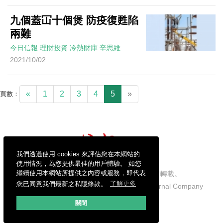
九個蓋冚十個煲 防疫復甦陷
兩難
今日信報
理財投資
冷熱財庫
辛思維
2021/10/02
«
1
2
3
4
5
»
頁數：
我們透過使用 cookies 來評估您在本網站的
使用情況，為您提供最佳的用戶體驗。 如您
繼續使用本網站所提供之內容或服務，即代表
信報財經新聞有限公司版權所有，不得轉載。
您已同意我們最新之私隱條款。
了解更多
Copyright © 2026 Hong Kong Economic Journal Company
Limited. All rights reserved.
關閉