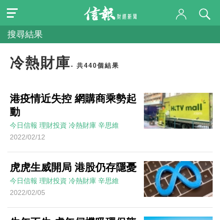
搜尋結果
冷熱財庫
- 共440個結果
港疫情近失控 網購商乘勢起
動
今日信報
理財投資
冷熱財庫
辛思維
2022/02/12
虎虎生威開局 港股仍存隱憂
今日信報
理財投資
冷熱財庫
辛思維
2022/02/05