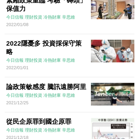
緊縮政策重臨 考驗「磚頭」
保值力
今日信報
理財投資
冷熱財庫
辛思維
2022/01/08
2022隱憂多 投資採保守策
略
今日信報
理財投資
冷熱財庫
辛思維
2022/01/01
論政策敏感度 騰訊遠勝阿里
今日信報
理財投資
冷熱財庫
辛思維
2021/12/25
從民企原罪到國企原罪
今日信報
理財投資
冷熱財庫
辛思維
2021/12/18