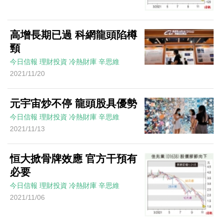
高增長期已過 科網龍頭陷樽
頸
今日信報
理財投資
冷熱財庫
辛思維
2021/11/20
元宇宙炒不停 龍頭股具優勢
今日信報
理財投資
冷熱財庫
辛思維
2021/11/13
恒大掀骨牌效應 官方干預有
必要
今日信報
理財投資
冷熱財庫
辛思維
2021/11/06