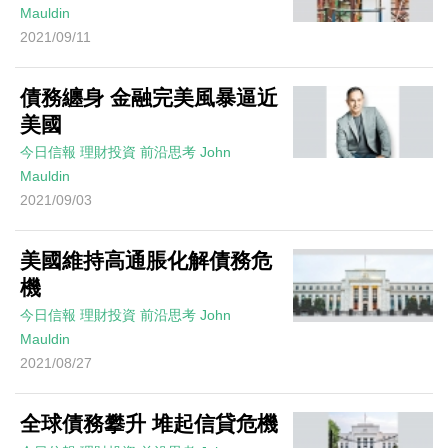
Mauldin
2021/09/11
債務纏身 金融完美風暴逼近
美國
今日信報
理財投資
前沿思考
John
Mauldin
2021/09/03
美國維持高通脹化解債務危
機
今日信報
理財投資
前沿思考
John
Mauldin
2021/08/27
全球債務攀升 堆起信貸危機