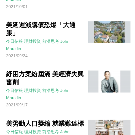
2021/10/01
美延遲減購債恐爆「大通
脹」
今日信報
理財投資
前沿思考
John
Mauldin
2021/09/24
紓困方案紛屆滿 美經濟失興
奮劑
今日信報
理財投資
前沿思考
John
Mauldin
2021/09/17
美勞動人口萎縮 就業難達標
今日信報
理財投資
前沿思考
John