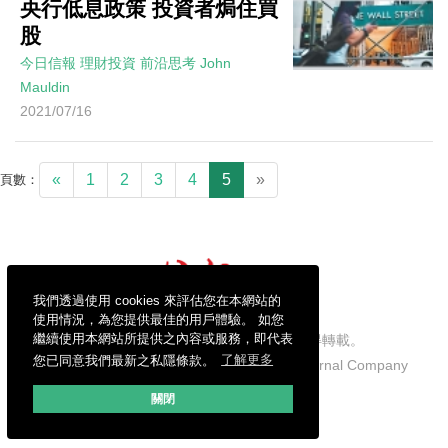
央行低息政策 投資者焗住買
股
今日信報
理財投資
前沿思考
John
Mauldin
2021/07/16
«
1
2
3
4
5
»
頁數：
我們透過使用 cookies 來評估您在本網站的
使用情況，為您提供最佳的用戶體驗。 如您
繼續使用本網站所提供之內容或服務，即代表
信報財經新聞有限公司版權所有，不得轉載。
您已同意我們最新之私隱條款。
了解更多
Copyright © 2026 Hong Kong Economic Journal Company
Limited. All rights reserved.
關閉