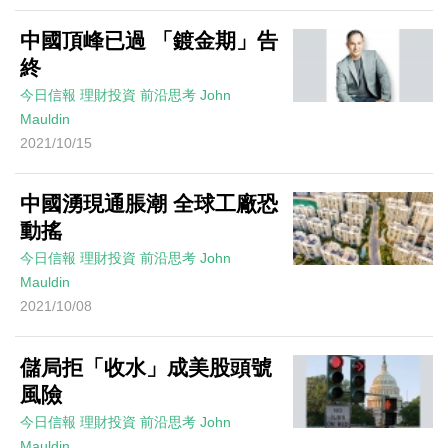
中國頂峰已過 「鍍金期」告
終
今日信報
理財投資
前沿思考
John
Mauldin
2021/10/15
中國湧現通脹潮 全球工廠恐
動搖
今日信報
理財投資
前沿思考
John
Mauldin
2021/10/08
儲局拒「收水」成美股頭號
風險
今日信報
理財投資
前沿思考
John
Mauldin