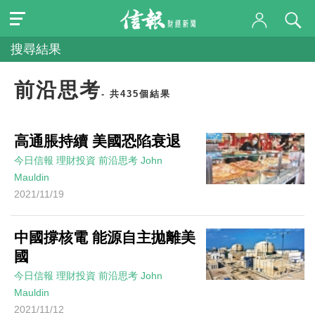
搜尋結果
前沿思考
- 共435個結果
高通脹持續 美國恐陷衰退
今日信報
理財投資
前沿思考
John
Mauldin
2021/11/19
中國撐核電 能源自主拋離美
國
今日信報
理財投資
前沿思考
John
Mauldin
2021/11/12