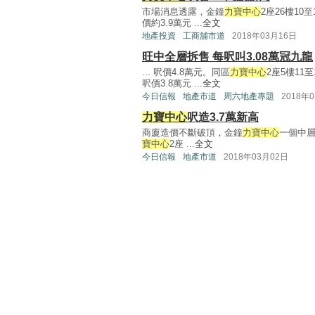
市場消息透露，金鐘
力寶中心
2座26樓10
價約3.9萬元 ...
全文
地產投資
工商舖市道
2018年03月16日
旺中全層拆售 每呎叫3.08萬冠九龍
... 呎價4.8萬元。同區
力寶中心
2座5樓11
呎價3.8萬元 ...
全文
今日信報
地產市道
周六地產專題
2018年
力寶中心
呎造3.7萬新高
商廈造價不斷破頂，金鐘
力寶中心
一個中層
寶中心
2座 ...
全文
今日信報
地產市道
2018年03月02日