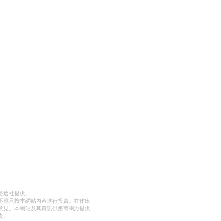
路透社提供。
不應只按本網站內容進行投資。在作出
意見。本網站及其資訊供應商竭力提供
責。