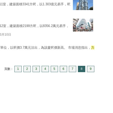
至11室，建築面積3341方呎，以1.303億元易手，呎
至12室，建築面積2199方呎，以8356.2萬元易手，
03月10日
單位，以呎價3.7萬元沽出，為該廈呎價新高。 市場消息指出，
力
頁數：
1
2
3
4
5
6
7
8
9