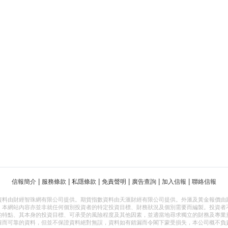
|
|
|
|
|
|
信報簡介
服務條款
私隱條款
免責聲明
廣告查詢
加入信報
聯絡信報
資料由財經智珠網有限公司提供。期貨指數資料由天滙財經有限公司提供。外滙及黃金報價由
，本網站內容亦並非就任何個別投資者的特定投資目標、財務狀況及個別需要而編製。投資者
的特點、其本身的投資目標、可承受的風險程度及其他因素，並適當地尋求獨立的財務及專業
確而可靠的資料，但並不保證資料絕對無誤，資料如有錯漏而令閣下蒙受損失，本公司概不負