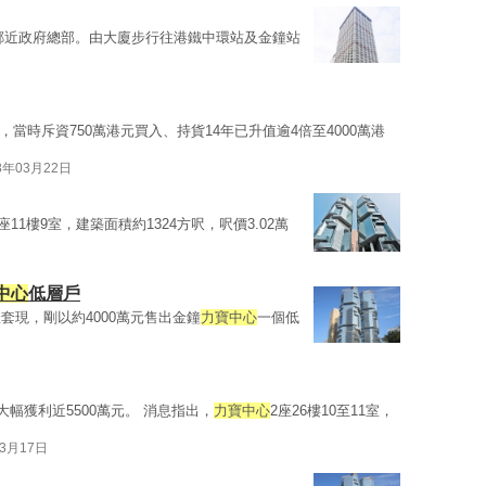
鄰近政府總部。由大廈步行往港鐵中環站及金鐘站
，當時斥資750萬港元買入、持貨14年已升值逾4倍至4000萬港
8年03月22日
2座11樓9室，建築面積約1324方呎，呎價3.02萬
中心
低層戶
套現，剛以約4000萬元售出金鐘
力寶中心
一個低
大幅獲利近5500萬元。 消息指出，
力寶中心
2座26樓10至11室，
03月17日