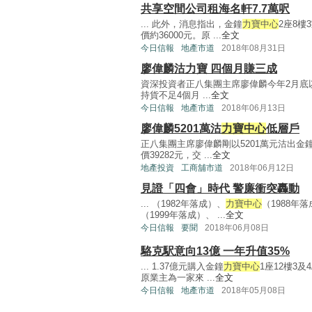
共享空間公司租海名軒7.7萬呎
... 此外，消息指出，金鐘
力寶中心
2座8樓
價約36000元。原 ...
全文
今日信報
地產市道
2018年08月31日
廖偉麟沽力寶 四個月賺三成
資深投資者正八集團主席廖偉麟今年2月底
持貨不足4個月 ...
全文
今日信報
地產市道
2018年06月13日
廖偉麟5201萬沽
力寶中心
低層戶
正八集團主席廖偉麟剛以5201萬元沽出金
價39282元，交 ...
全文
地產投資
工商舖市道
2018年06月12日
見證「四會」時代 警廉衝突轟動
... （1982年落成）、
力寶中心
（1988年
（1999年落成）、 ...
全文
今日信報
要聞
2018年06月08日
駱克駅意向13億 一年升值35%
... 1.37億元購入金鐘
力寶中心
1座12樓3及
原業主為一家來 ...
全文
今日信報
地產市道
2018年05月08日