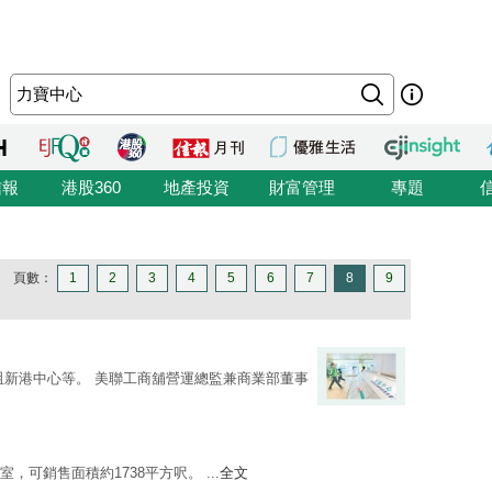
信報
港股360
地產投資
財富管理
專題
頁數：
1
2
3
4
5
6
7
8
9
咀新港中心等。 美聯工商舖營運總監兼商業部董事
室，可銷售面積約1738平方呎。 ...
全文