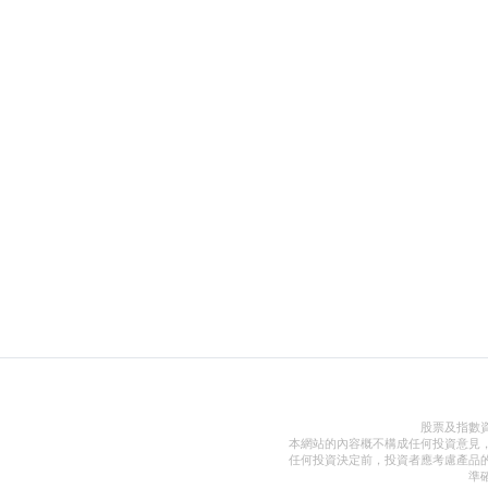
股票及指數
本網站的內容概不構成任何投資意見
任何投資決定前，投資者應考慮產品
準