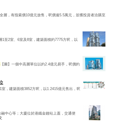
樓全層，有指索價10億元放售，呎價逾5.5萬元，並獲投資者洽購至
層1至2室、6室及8室，建築面積約7775方呎，以
心
【圖】一個中高層單位以約2.4億元易手，呎價約
位
樓1室，建築面積3852方呎，以1.2415億元售出，呎
金融中心等；大廈位於港鐡金鐘站上蓋，交通便
文