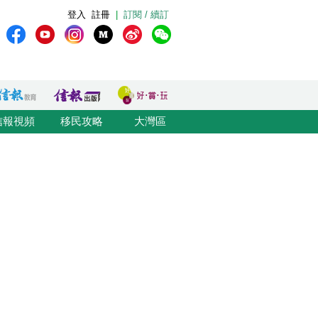
登入
註冊
|
訂閱 / 續訂
信報視頻
移民攻略
大灣區