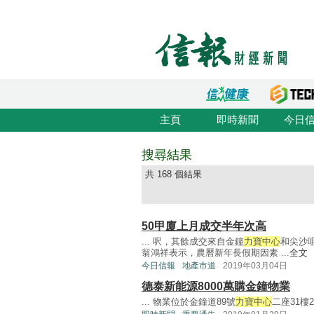
主頁
即時新聞
今日
搜尋結果
共 168 個結果
50甲廈上月成交半年次高
... 呎，其餘成交來自金鐘
力寶中心
和尖沙
翁鴻祥表示，農曆新年長假期因素 ...
全文
今日信報
地產市道
2019年03月04日
德泰新能源8000萬購金鐘物業
... 物業位於金鐘道89號
力寶中心
二座31樓2