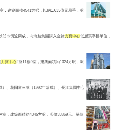
3室，建築面積4541方呎，以約1.635億元易手，呎
以低市價逾兩成，向海航集團購入金鐘
力寶中心
低層寫字樓單位，
鐘
力寶中心
2座11樓9室，建築面積約1324方呎，呎
落成）、花園道三號（1992年落成）、長江集團中心
4A室，建築面積約4045方呎，呎價33869元。單位