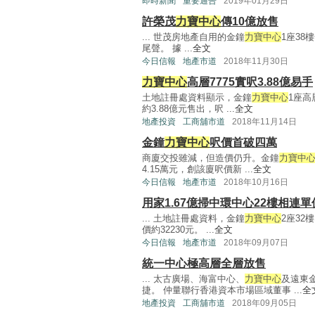
即時新聞
重要通告
2019年01月29日
許榮茂
力寶中心
傳10億放售
... 世茂房地產自用的金鐘
力寶中心
1座38
尾聲。 據 ...
全文
今日信報
地產市道
2018年11月30日
力寶中心
高層7775實呎3.88億易手
土地註冊處資料顯示，金鐘
力寶中心
1座高
約3.88億元售出，呎 ...
全文
地產投資
工商舖市道
2018年11月14日
金鐘
力寶中心
呎價首破四萬
商廈交投雖減，但造價仍升。金鐘
力寶中
4.15萬元，創該廈呎價新 ...
全文
今日信報
地產市道
2018年10月16日
用家1.67億掃中環中心22樓相連單
... 土地註冊處資料，金鐘
力寶中心
2座32
價約32230元。 ...
全文
今日信報
地產市道
2018年09月07日
統一中心極高層全層放售
... 太古廣場、海富中心、
力寶中心
及遠東
捷。 仲量聯行香港資本市場區域董事 ...
全
地產投資
工商舖市道
2018年09月05日