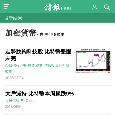
搜尋結果
加密貨幣
- 共3000個結果
走勢脫鈎科技股 比特幣整固
未完
今日信報
理財投資
信析
信報投資分析研
究部
2026/06/04
大戶減持 比特幣本周累跌9%
今日信報
EJ Global
2026/06/04