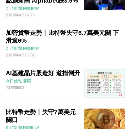
點創新高 Alphabet跌3.9%
即時新聞
國際財經
2026/06/03 04:25
加密貨幣走勢丨比特幣失守6.7萬美元關 下
滑逾6%
即時新聞
國際財經
2026/06/03 02:02
AI基建晶片股造好 道指倒升
今日信報
要聞
2026/06/03
比特幣走勢丨失守7萬美元
關口
即時新聞
國際財經