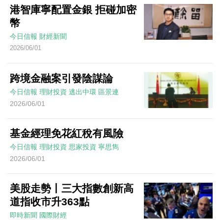
港智庫寧配置金銀 拒碰加密
幣
今日信報
財經新聞
2026/06/01
跨境金融案引發陰謀論
今日信報
理財投資
逃出中環
區景連
2026/06/01
基金經理免花紅稅有風險
今日信報
理財投資
思家投資
寧思雋
2026/06/01
美股走勢丨三大指數創新高
道指收市升363點
即時新聞
國際財經