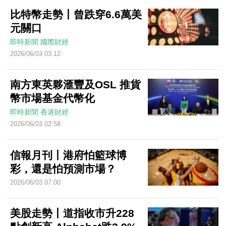
比特幣走勢丨曾跌穿6.6萬美
元關口
即時新聞
國際財經
2026/06/03 03:12
南方東英夥滙豐及OSL 推貨
幣市場基金代幣化
即時新聞
香港財經
2026/06/03 02:58
信報月刊丨港府怕籃球博
彩，還是怕預測市場？
2026/06/03 07:00
美股走勢丨道指收市升228