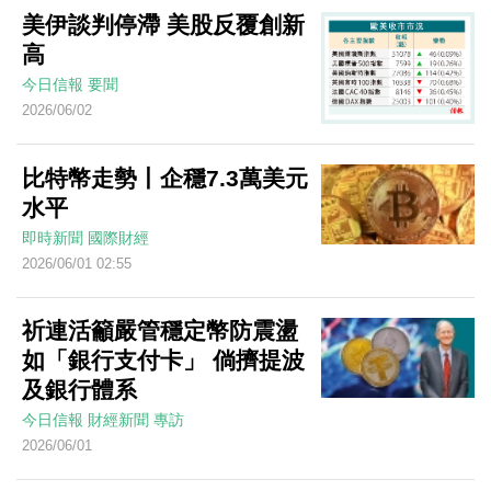
美伊談判停滯 美股反覆創新
高
今日信報
要聞
2026/06/02
比特幣走勢丨企穩7.3萬美元
水平
即時新聞
國際財經
2026/06/01 02:55
祈連活籲嚴管穩定幣防震盪
如「銀行支付卡」 倘擠提波
及銀行體系
今日信報
財經新聞
專訪
2026/06/01