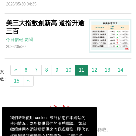
2026/05/30 04:35
美三大指數創新高 道指升逾
三百
今日信報
要聞
2026/05/30
«
6
7
8
9
10
11
12
13
14
頁
數：
15
»
我們透過使用 cookies 來評估您在本網站的
使用情況，為您提供最佳的用戶體驗。 如您
繼續使用本網站所提供之內容或服務，即代表
信報財經新聞有限公司版權所有，不得轉載。
您已同意我們最新之私隱條款。
了解更多