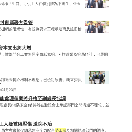
後樓梯「生口」可供工人在特別情况下逃生。張玉
膠封窗屬署方監管
管棚網的阻燃性，有規例要求工程承建商及註冊檢
文
資本支出將大增
理，惟部門分工並無黑字白紙寫明。￭ 旅遊業監管局預計，已展開
承認過去轉介機制不理想，已檢討改善。獨立委員
文
年04月23日
未能處理個案將升格至副處長協調
助理處長(消防安全)翁錦雄在聽證會上承認部門之間溝通不理想，並
工人疑被磚壓傷 送院不治
，局方亦會督促總承建商全力配合
勞工處
及相關執法部門的調查。