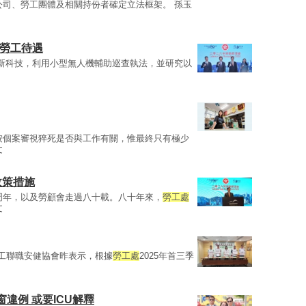
公司、勞工團體及相關持份者確定立法框架。 孫玉
善勞工待遇
新科技，利用小型無人機輔助巡查執法，並研究以
按個案審視猝死是否與工作有關，惟最終只有極少
文
政策措施
周年，以及勞顧會走過八十載。八十年來，
勞工處
文
，工聯職安健協會昨表示，根據
勞工處
2025年首三季
違例 或要ICU解釋