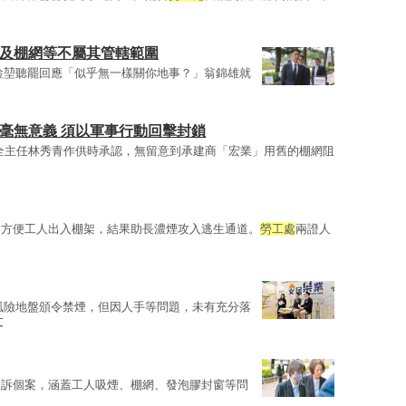
窗及棚網等不屬其管轄範圍
淦堃聽罷回應「似乎無一樣關你地事？」翁錦雄就
毫無意義 須以軍事行動回擊封鎖
全主任林秀青作供時承認，無留意到承建商「宏業」用舊的棚網阻
，方便工人出入棚架，結果助長濃煙攻入逃生通道。
勞工處
兩證人
風險地盤頒令禁煙，但因人手等問題，未有充分落
文
投訴個案，涵蓋工人吸煙、棚網、發泡膠封窗等問