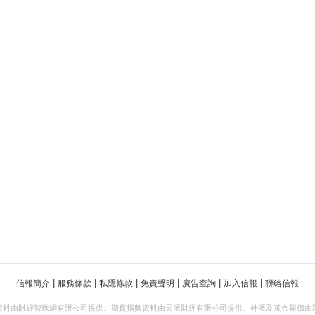
|
|
|
|
|
|
信報簡介
服務條款
私隱條款
免責聲明
廣告查詢
加入信報
聯絡信報
資料由財經智珠網有限公司提供。期貨指數資料由天滙財經有限公司提供。外滙及黃金報價由