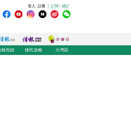
登入
註冊
|
訂閱 / 續訂
信報視頻
移民攻略
大灣區