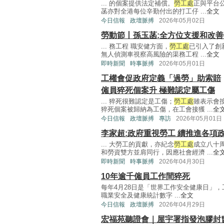
... 的個案提供法定補償。
勞工處
正與平台
菡亦對全港每位辛勤付出的打工仔 ...
全文
今日信報
政壇脈搏
2026年05月02日
勞動節丨孫玉菡:全方位支援和改
... 務工程 職安健方面，
勞工處
已引入了創
無人偵測車視察高風險的渠務工程 ...
全文
即時新聞
時事脈搏
2026年05月01日
工權會促政府定義「過勞」助索賠
僱員猝死個案升 極難認定屬工傷
... 猝死很難認定是工傷；
勞工處
雖表示會
猝死個案被歸納為工傷，在工會接獲 ...
全
今日信報
政壇脈搏
專訪
2026年05月01日
李家超:政府重視勞工 續推進各項
... 大勞工的貢獻，亦紀念
勞工處
成立八十
和勞資雙方並肩同行，因應社會經濟 ...
全
即時新聞
時事脈搏
2026年04月30日
10年逾千僱員工作間猝死
每年4月28日是「世界工作安全健康日」
職業安全及健康統計數字 ...
全文
今日信報
政壇脈搏
2026年04月29日
宏福苑聽證會｜屋宇署指發泡膠封窗