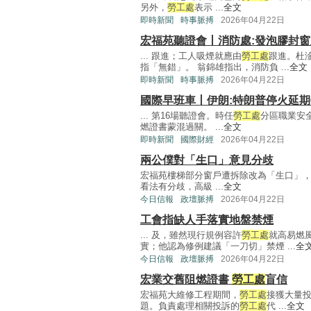
另外，
勞工處
表示 ...
全文
即時新聞
時事脈搏
2026年04月22日
宏福苑聽證會丨消防處:發泡膠封
... 跟進；工人吸煙就應由
勞工處
跟進。杜
指「無錯」。 翁錦雄指出，消防負 ...
全文
即時新聞
時事脈搏
2026年04月22日
國際早班車丨伊朗:特朗普停火延期
... 第16場聽證會。時任
勞工處
分區職業安
燃證書蒙混過關。 ...
全文
即時新聞
國際財經
2026年04月22日
兩公僕對「生口」意見分歧
宏福苑樓梯部分窗戶遭拆除改為「生口」
看法有分歧，高級 ...
全文
今日信報
政壇脈搏
2026年04月22日
工會指缺人手落實地盤禁煙
... 及，雖然現行規例容許
勞工處
就高易燃
實；他認為修例建議「一刀切」禁煙 ...
全
今日信報
政壇脈搏
2026年04月22日
宏業交舊阻燃證書
勞工處
盲信
宏福苑大維修工程期間，
勞工處
接獲大量
題。負責處理相關投訴的
勞工處
代 ...
全文