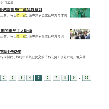
年04月22日
阻燃證書
勞工處
認沒核對
聽證會。時任
勞工處
分區職業安全主任林秀青作供
擊 期間未見工人吸煙
聽證會。時任
勞工處
分區職業安全主任林秀青供
申請外勞2年
施行政制裁，即時中止其已提交的「補充勞工優化計劃」輸入勞工
1
2
3
4
5
6
7
8
9
...
92