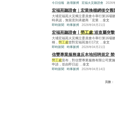
今日信報
政壇脈搏
宏福火災聽證會
2026
宏福苑聽證會｜宏業換棚網後交舊
大埔宏福苑火災獨立委員會今舉行第16場
時承認，無留意到承建商「宏業 ...
全文
即時新聞
時事脈搏
2026年04月21日
宏福苑聽證會丨
勞工處
:巡查屬突
大埔宏福苑火災獨立委員會今舉行第16場
稱，
勞工處
曾對宏福苑進行17次 ...
全文
即時新聞
時事脈搏
2026年04月21日
信豐專業服務違反本地招聘規定 禁
勞工處
宣布，對信豐專業服務有限公司實
申請，並由即日起 ...
全文
即時新聞
時事脈搏
2026年04月14日
頁數：