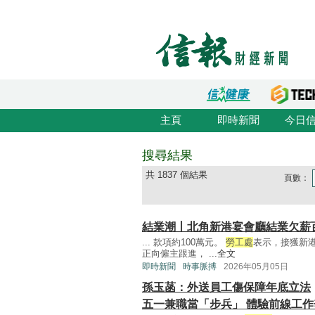
主頁
即時新聞
今日
搜尋結果
共 1837 個結果
頁數：
結業潮丨北角新港宴會廳結業欠薪
... 款項約100萬元。
勞工處
表示，接獲新
正向僱主跟進， ...
全文
即時新聞
時事脈搏
2026年05月05日
孫玉菡：外送員工傷保障年底立法
五一兼職當「步兵」 體驗前線工作