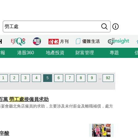
信報
港股360
地產投資
財富管理
專題
1
2
3
4
5
6
7
8
9
...
92
百萬
勞工處
接僱員求助
港宴會廳北角店僱員的求助，主要涉及未付薪金及離職補償，處方
辛酸