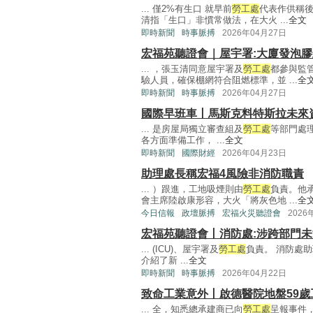
... 僅2%有生口 就早前
勞工處
代表作供稱
清指「生口」非慣常做法，在大火 ...
全文
即時新聞
時事脈搏
2026年04月27日
宏福苑聽證會｜屋宇署:大廈發泡
... ，張玉清同意屋宇署及
勞工處
都參與監
驗人員，確保棚網符合阻燃標準，並 ...
全
即時新聞
時事脈搏
2026年04月27日
國際早班車丨馬斯克料特斯拉未來
... 是房屋局獨立審查組及
勞工處
等部門處
各方面準備工作， ...
全文
即時新聞
國際財經
2026年04月23日
助理處長稱宏福4風險非消防職責
... ）跟進，工地吸煙則由
勞工處
負責。他
會主席陸啟康形容，大火「將灰色地 ...
全
今日信報
政壇脈搏
宏福火災聽證會
2026
宏福苑聽證會丨消防處:涉跨部門
... (ICU)、屋宇署及
勞工處
負責。 消防處
介紹了新 ...
全文
即時新聞
時事脈搏
2026年04月22日
致命工業意外丨啟德醫院地盤59歲
... 全，知悉總承建商已向
勞工處
呈報事件