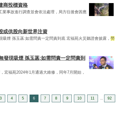
建商投標資格
工業事故進行調查並會依法處理，局方往後會因應
股或供股向新世界注資
發現吸煙 孫玉菡:如需問責一定問責到底 宏福苑火災聽證會披露，
勞
次無發現吸煙 孫玉菡:如需問責一定問責到
宏福苑2024年1月通過大維修，同年7月開始，
3
4
5
6
7
8
9
10
11
...
92