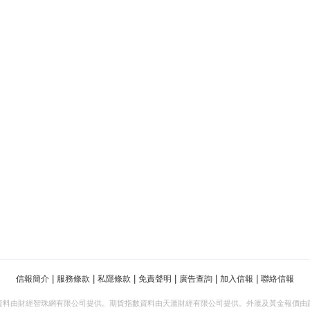
|
|
|
|
|
|
信報簡介
服務條款
私隱條款
免責聲明
廣告查詢
加入信報
聯絡信報
資料由財經智珠網有限公司提供。期貨指數資料由天滙財經有限公司提供。外滙及黃金報價由