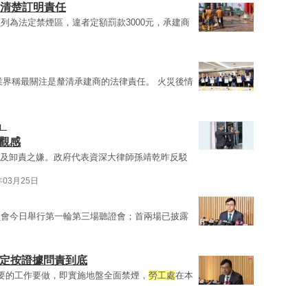
倡清楚訂明責任
列為法定禁煙區，違者定額罰款3000元，承建商
業界稱最關注是釐清承建商的法律責任。 火災後情
」
觀感
及卸責之嫌。政府代表資深大律師孫靖乾昨反駁
年03月25日
員會今日舉行第一輪第三場聽證會；首兩場已披露
一定按證據問責到底
要的工作要做，即實施地盤全面禁煙，
勞工處
在本