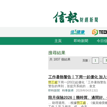
主頁
即時新聞
今日
搜尋結果
共 1837 個結果
頁數：
1
...
工作暑熱警告丨下周一起優化 加入
勞工處
下周一(20日)起優化「工作暑熱
警告的準則，並提升系統的 ...
全文
即時新聞
時事脈搏
2026年04月13日
陪月保險2026｜幾時買、邊間好
... 助理適用。 - 根據
勞工處
，《僱員補償
工作 1 至 3 個月，或 ...
全文