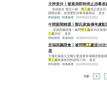
天秤意外丨發展局即時停止涉事承
... 包括除名 發言人稱，
勞工處
現正就這宗
調查結果，按需要對涉事承建商採 ...
全文
即時新聞
時事脈搏
2026年03月20日
午間新聞精選丨鄭氏家族傳考慮配
... .宏福苑聽證會丨被問
勞工處
巡16次無
工處
16次 ...
全文
即時新聞
香港財經
2026年03月20日
宏福苑聽證會丨被問
勞工處
巡16
底
大埔宏福苑火災獨立委員會首場聽證會披露，
勞工處
接連收到投訴指工地 ...
全文
即時新聞
時事脈搏
2026年03月20日
頁數：
1
...