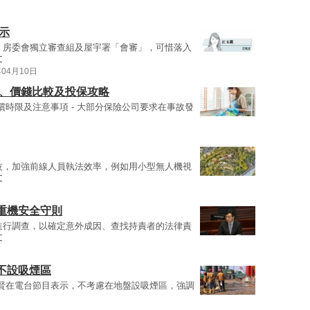
示
、房委會獨立審查組及屋宇署「會審」，可惜落入
文
年04月10日
圍、價錢比較及投保攻略
償時限及注意事項 - 大部分保險公司要求在事故發
技，加強前線人員執法效率，例如用小型無人機視
文
重機安全守則
進行調查，以確定意外成因、查找持責者的法律責
文
不設吸煙區
賢在電台節目表示，不考慮在地盤設吸煙區，強調