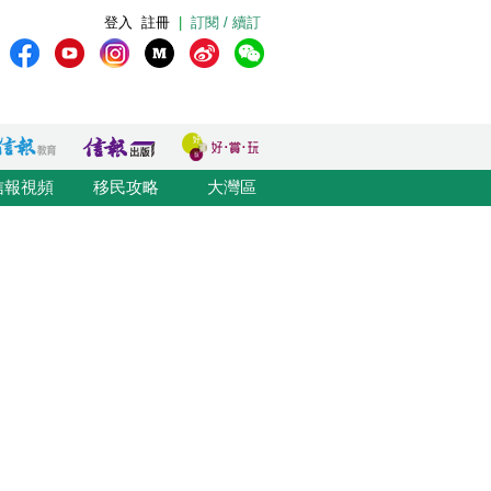
登入
註冊
|
訂閱 / 續訂
信報視頻
移民攻略
大灣區