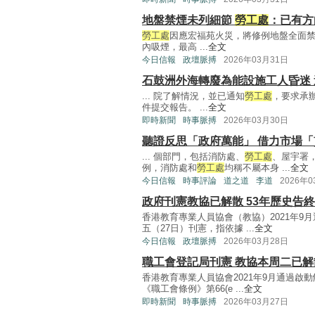
地盤禁煙未列細節
勞工處
：已有方
勞工處
因應宏福苑火災，將修例地盤全面禁
內吸煙，最高 ...
全文
今日信報
政壇脈搏
2026年03月31日
石鼓洲外海轉廢為能設施工人昏迷
... 院了解情況，並已通知
勞工處
，要求承
件提交報告。 ...
全文
即時新聞
時事脈搏
2026年03月30日
聽證反思「政府萬能」 借力市場
... 個部門，包括消防處、
勞工處
、屋宇署
例，消防處和
勞工處
均稱不屬本身 ...
全文
今日信報
時事評論
道之道
李道
2026年
政府刊憲教協已解散 53年歷史告終
香港教育專業人員協會（教協）2021年9
五（27日）刊憲，指依據 ...
全文
今日信報
政壇脈搏
2026年03月28日
職工會登記局刊憲 教協本周二已解
香港教育專業人員協會2021年9月通過啟
《職工會條例》第66(e ...
全文
即時新聞
時事脈搏
2026年03月27日