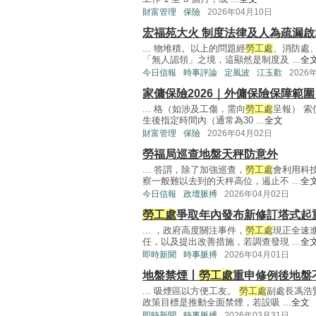
財富管理
保險
2026年04月10日
宏福苑大火 制度法律及人為疏漏啟
... 物堆積。以上的問題經
勞工處
、消防處
「無人認領」之境，這顯然是制度及 ...
全
今日信報
時事評論
定風波
江玉歡
2026
家傭保險2026｜外傭保險保障範
... 格（如涉及工傷，需向
勞工處
呈報） 索
生後指定時間內（通常為30 ...
全文
財富管理
保險
2026年04月02日
勞福局巡查地盤天秤防意外
... 答謂，除了加強巡查，
勞工處
會利用科
察一般難以去到的天秤高位，遏止不 ...
全
今日信報
政壇脈搏
2026年04月02日
勞工處
爭取年內發布新修訂塔式起
... ，政府高度關注事件，
勞工處
現正全速
任，以及提出改善措施，若調查發現 ...
全
即時新聞
時事脈搏
2026年04月01日
地盤禁煙丨
勞工處
重申修例後地盤
... 吸煙區以方便工友。
勞工處
副處長馮浩
政策目標是推動全面禁煙，若設吸 ...
全文
即時新聞
時事脈搏
2026年03月31日