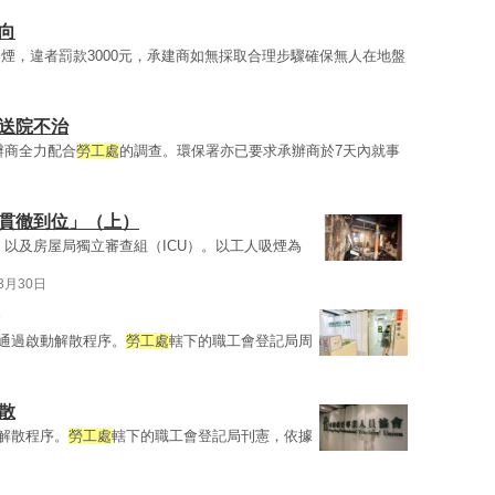
向
煙，違者罰款3000元，承建商如無採取合理步驟確保無人在地盤
 送院不治
辦商全力配合
勞工處
的調查。環保署亦已要求承辦商於7天內就事
「貫徹到位」（上）
，以及房屋局獨立審查組（ICU）。以工人吸煙為
03月30日
月通過啟動解散程序。
勞工處
轄下的職工會登記局周
散
動解散程序。
勞工處
轄下的職工會登記局刊憲，依據