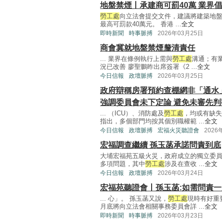
地盤禁煙丨承建商可罰40萬 業界
勞工處
向立法會提交文件，建議將建築地盤
最高可罰款40萬元。 香港 ...
全文
即時新聞
時事脈搏
2026年03月25日
商會冀就地盤禁煙釐清責任
... 業界在條例執行上需與
勞工處
溝通；有
況已改善 廖聖鵬昨出席簽署《2 ...
全文
今日信報
政壇脈搏
2026年03月25日
政府辯稱房署預約查棚網非「通水
強調委員會未下定論 避免未審先判
... （ICU）、消防處及
勞工處
，均或有缺失
指出，多個部門均按其個別職權範 ...
全文
今日信報
政壇脈搏
宏福火災聽證會
2026
宏福調查繼續 孫玉菡承諾問責到底
大埔宏福苑五級火災，政府成立的獨立委
多項問題，其中
勞工處
涉及在查收 ...
全文
今日信報
政壇脈搏
2026年03月24日
宏福苑聽證會丨孫玉菡:如需問責
... 心」。 孫玉菡又說，
勞工處
現時有好重
月底將向立法會相關事務委員會詳 ...
全文
即時新聞
時事脈搏
2026年03月23日