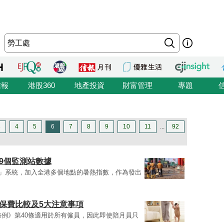
信報
港股360
地產投資
財富管理
專題
3
4
5
6
7
8
9
10
11
...
92
9個監測站數據
警告」系統，加入全港多個地點的暑熱指數，作為發出
、保費比較及5大注意事項
條例》第40條適用於所有僱員，因此即使陪月員只