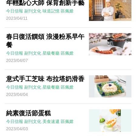
年輕點心大師 保育創新手藝
今日信報
副刊文化
味道記憶
區佩嫦
2023/04/11
春日復活饌頌 浪漫粉系早午
餐
今日信報
副刊文化
星級餐廳
區佩嫦
2023/04/07
意式手工芝味 布拉塔奶滑香
今日信報
副刊文化
星級餐廳
區佩嫦
2023/04/04
純素復活節蛋糕
今日信報
副刊文化
美食速遞
區佩嫦
2023/04/03