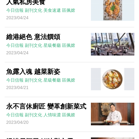
人氣私房美食
今日信報
副刊文化
美食速遞
區佩嫦
2023/04/24
維港絕色 意法饌頌
今日信報
副刊文化
星級餐廳
區佩嫦
2023/04/24
魚露入魂 越菜新姿
今日信報
副刊文化
星級餐廳
區佩嫦
2023/04/21
永不言休廚匠 變革創新菜式
今日信報
副刊文化
人情味濃
區佩嫦
2023/04/20