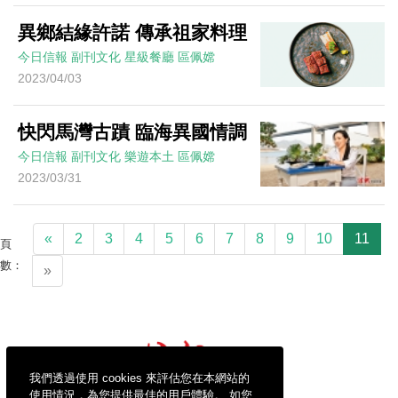
異鄉結緣許諾 傳承祖家料理
今日信報
副刊文化
星級餐廳
區佩嫦
2023/04/03
快閃馬灣古蹟 臨海異國情調
今日信報
副刊文化
樂遊本土
區佩嫦
2023/03/31
«
2
3
4
5
6
7
8
9
10
11
頁
數：
»
我們透過使用 cookies 來評估您在本網站的
使用情況，為您提供最佳的用戶體驗。 如您