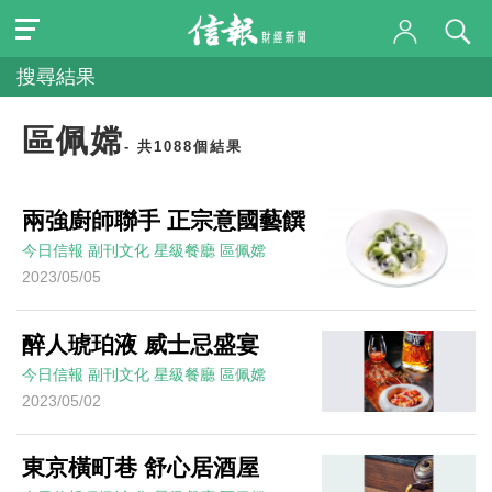
搜尋結果
區佩嫦
- 共1088個結果
兩強廚師聯手 正宗意國藝饌
今日信報
副刊文化
星級餐廳
區佩嫦
2023/05/05
醉人琥珀液 威士忌盛宴
今日信報
副刊文化
星級餐廳
區佩嫦
2023/05/02
東京橫町巷 舒心居酒屋