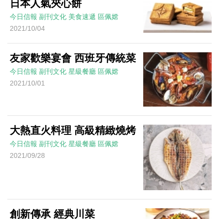
日本人氣夾心餅
今日信報
副刊文化
美食速遞
區佩嫦
2021/10/04
友家歡樂宴會 西班牙傳統菜
今日信報
副刊文化
星級餐廳
區佩嫦
2021/10/01
大熱直火料理 高級精緻燒烤
今日信報
副刊文化
星級餐廳
區佩嫦
2021/09/28
創新傳承 經典川菜