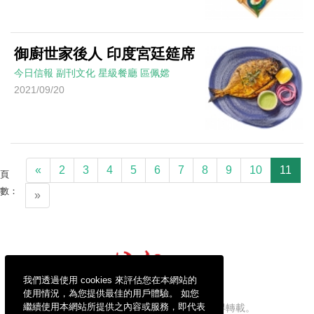
御廚世家後人 印度宮廷筵席
今日信報
副刊文化
星級餐廳
區佩嫦
2021/09/20
«
2
3
4
5
6
7
8
9
10
11
頁
數：
»
我們透過使用 cookies 來評估您在本網站的
使用情況，為您提供最佳的用戶體驗。 如您
繼續使用本網站所提供之內容或服務，即代表
信報財經新聞有限公司版權所有，不得轉載。