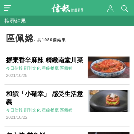
搜尋結果
區佩嫦
- 共1086個結果
摒棄香辛麻辣 精緻南堂川菜
今日信報
副刊文化
星級餐廳
區佩嫦
2021/10/25
和饌「小確幸」 感受生活意
義
今日信報
副刊文化
星級餐廳
區佩嫦
2021/10/22