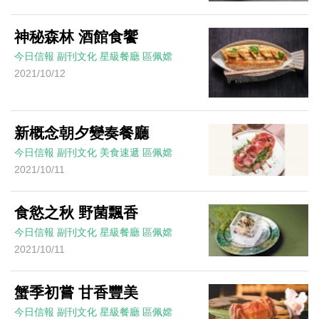
神秘森林 酒館食饗
今日信報
副刊文化
星級餐廳
區佩嫦
2021/10/12
新概念朝夕變奏餐廳
今日信報
副刊文化
美食速遞
區佩嫦
2021/10/11
食慾之秋 野菌飄香
今日信報
副刊文化
星級餐廳
區佩嫦
2021/10/11
蟹季初嘗 甘香豐美
今日信報
副刊文化
星級餐廳
區佩嫦