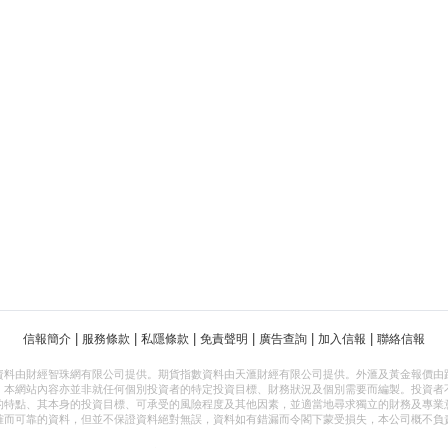
|
|
|
|
|
|
信報簡介
服務條款
私隱條款
免責聲明
廣告查詢
加入信報
聯絡信報
資料由財經智珠網有限公司提供。期貨指數資料由天滙財經有限公司提供。外滙及黃金報價由
，本網站內容亦並非就任何個別投資者的特定投資目標、財務狀況及個別需要而編製。投資者
的特點、其本身的投資目標、可承受的風險程度及其他因素，並適當地尋求獨立的財務及專業
確而可靠的資料，但並不保證資料絕對無誤，資料如有錯漏而令閣下蒙受損失，本公司概不負