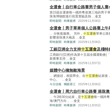
全運會丨自行車公路賽男子個人賽
第15屆全運會唯一橫跨粵港澳三地的男子
珠海博物館進行前置查驗及熱 ...
全文
即時新聞
時事脈搏
2025年11月08日
全運會丨男子單車個人公路賽上午
... 分恢復服務。 另外，
十五運會
單車公路
影響港珠澳大橋及 ...
全文
即時新聞
時事脈搏
2025年11月08日
工銀亞洲全力支持
十五運會
及殘特
工商銀行(亞洲)作為第十五屆全國運動會(「
新賽事支持 ...
全文
即時新聞
時事脈搏
2025年11月07日
媒體中心擁無敵海景
... 網接頭，相當齊全。在
十五運會
結束後
中心。 ...
全文
今日信報
獨眼香江
2025年11月06日
全運會丨周六自行車公路賽 港珠澳
... 午2時30分結束，是
十五運會
唯一橫跨粵
海/澳門方向， ...
全文
即時新聞
時事脈搏
2025年11月05日