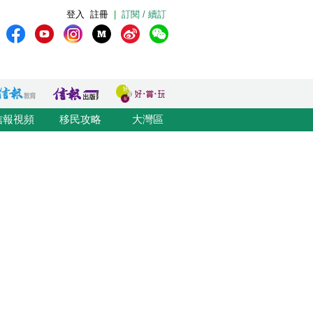
登入
註冊
|
訂閱 / 續訂
信報視頻
移民攻略
大灣區