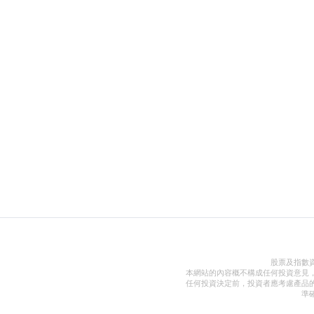
股票及指數
本網站的內容概不構成任何投資意見
任何投資決定前，投資者應考慮產品
準