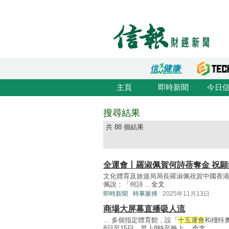
主頁
即時新聞
今日
搜尋結果
共 88 個結果
全運會丨羅淑佩賀何詩蓓奪金 祝
文化體育及旅遊局局長羅淑佩祝賀中國香
佩說：「何詩 ...
全文
即時新聞
時事脈搏
2025年11月13日
商場大屏幕直播吸人流
... 多個指定體育館，設「
十五運會
和殘特
8日至15日，早上8時至晚上 ...
全文