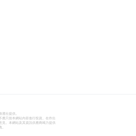
路透社提供。
不應只按本網站內容進行投資。在作出
意見。本網站及其資訊供應商竭力提供
責。