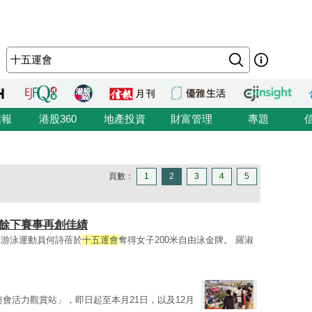
信報
港股360
地產投資
財富管理
專題
頁數：
1
2
3
4
5
願餘下賽事再創佳績
港游泳運動員何詩蓓於
十五運會
奪得女子200米自由泳金牌。 羅淑
奧會活力觀賞站」，即日起至本月21日，以及12月