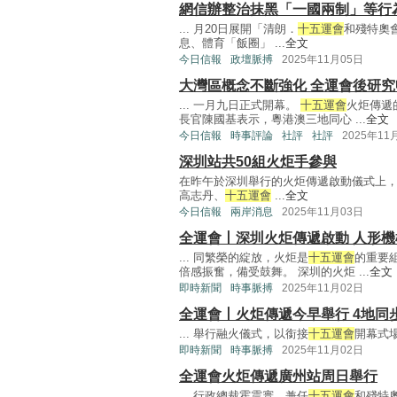
網信辦整治抹黑「一國兩制」等行
... 月20日展開「清朗．
十五運會
和殘特奧
息、體育「飯圈」 ...
全文
今日信報
政壇脈搏
2025年11月05日
大灣區概念不斷強化 全運會後研
... 一月九日正式開幕。
十五運會
火炬傳遞
長官陳國基表示，粵港澳三地同心 ...
全文
今日信報
時事評論
社評
社評
2025年11
深圳站共50組火炬手參與
在昨午於深圳舉行的火炬傳遞啟動儀式上
高志丹、
十五運會
...
全文
今日信報
兩岸消息
2025年11月03日
全運會丨深圳火炬傳遞啟動 人形
... 同繁榮的綻放，火炬是
十五運會
的重要
倍感振奮，備受鼓舞。 深圳的火炬 ...
全文
即時新聞
時事脈搏
2025年11月02日
全運會丨火炬傳遞今早舉行 4地同
... 舉行融火儀式，以銜接
十五運會
開幕式場
即時新聞
時事脈搏
2025年11月02日
全運會火炬傳遞廣州站周日舉行
... 行政總裁霍震寰、兼任
十五運會
和殘特