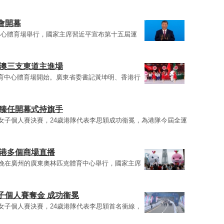
會開幕
中心體育場舉行，國家主席習近平宣布第十五屆運
港澳三支東道主進場
育中心體育場開始。廣東省委書記黃坤明、香港行
顯臻任開幕式持旗手
車女子個人賽決賽，24歲港隊代表李思穎成功衞冕，為港隊今屆全運
本港多個商場直播
今晚在廣州的廣東奧林匹克體育中心舉行，國家主席
子個人賽奪金 成功衞冕
車女子個人賽決賽，24歲港隊代表李思穎首名衝線，