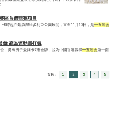
文
港賽區首個競賽項目
上9時起在銅鑼灣維多利亞公園展開，直至11月10日，是
十五運會
鼓舞 籲為運動員打氣
會，勇奪男子愛爾卡7級金牌，並為中國香港贏得
十五運會
第一面
頁數：
1
2
3
4
5