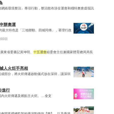
為
會網絡環境整治」專項行動，整治散布涉全運會和殘特奧會虛假訊
究申辦奧運
的最大特色是「三地聯動、四城同傳」，署理行政
月03日
，廣東省委書記黃坤明、
十五運會
組委會主任兼國家體育總局局長
機械人火炬手亮相
組成部分，將火炬傳遞啟動儀式放在深圳，讓深圳
步進行
內火炬傳遞及燃點主火炬。 ...
全文
奧會開幕禮總監製的導演劉偉強【圖】，以及香港