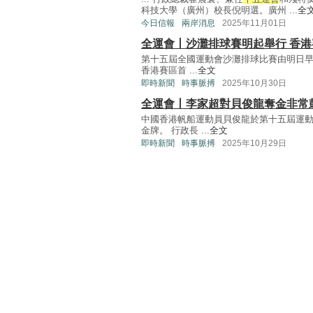
科技大學（廣州）校長倪明選。廣州 ...
全
今日信報
兩岸消息
2025年11月01日
全運會丨沙灘排球賽明起舉行 香
第十五屆全國運動會沙灘排球比賽由明日早
香港賽區首 ...
全文
即時新聞
時事脈搏
2025年10月30日
全運會丨李家超對貝俊龍奪金非常
中國香港帆船運動員貝俊龍於第十五屆運動
金牌。 行政長 ...
全文
即時新聞
時事脈搏
2025年10月29日