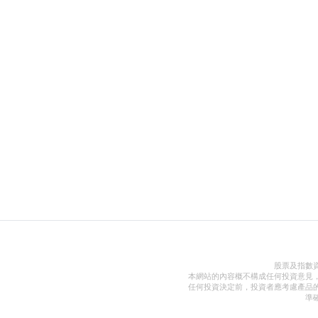
股票及指數
本網站的內容概不構成任何投資意見
任何投資決定前，投資者應考慮產品
準