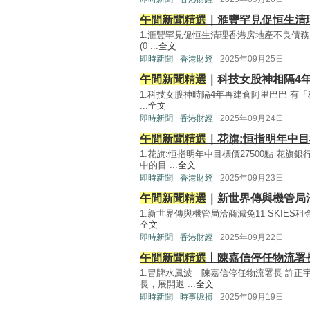
午間新聞精選
｜滙豐罕見促恒生清
1.滙豐罕見促恒生清理香港房地產不良債務 
(0 ...
全文
即時新聞
香港財經
2025年09月25日
午間新聞精選
｜科技女股神相隔4
1.科技女股神時隔4年再建倉阿里巴巴 有「科
...
全文
即時新聞
香港財經
2025年09月24日
午間新聞精選
｜花旗:恒指明年中目標
1.花旗:恒指明年中目標價27500點 
中的目 ...
全文
即時新聞
香港財經
2025年09月23日
午間新聞精選
｜新世界傳與機管局洽1
1.新世界傳與機管局洽商減免11 SKIES租
全文
即時新聞
香港財經
2025年09月22日
午間新聞精選
丨陳嘉信停任物流署
1.冒牌水風波｜陳嘉信停任物流署長 許正
長，展開退 ...
全文
即時新聞
時事脈搏
2025年09月19日