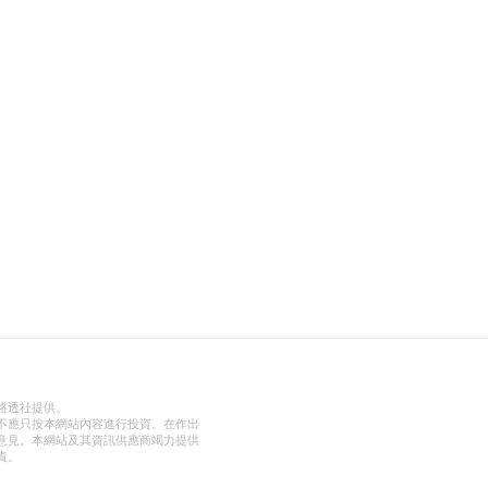
路透社提供。
不應只按本網站內容進行投資。在作出
意見。本網站及其資訊供應商竭力提供
責。