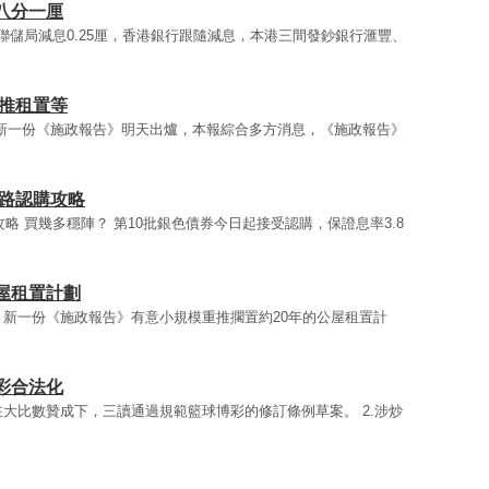
八分一厘
美國聯儲局減息0.25厘，香港銀行跟隨減息，本港三間發鈔銀行滙豐、
重推租置等
等 新一份《施政報告》明天出爐，本報綜合多方消息，《施政報告》
教路認購攻略
購攻略 買幾多穩陣？ 第10批銀色債券今日起接受認購，保證息率3.8
屋租置計劃
，新一份《施政報告》有意小規模重推擱置約20年的公屋租置計
彩合法化
在大比數贊成下，三讀通過規範籃球博彩的修訂條例草案。 2.涉炒