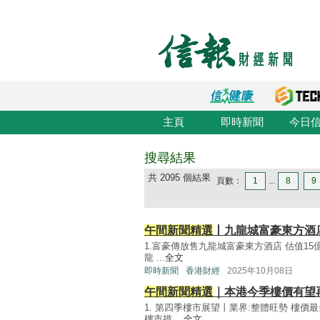
主頁
即時新聞
今日
搜尋結果
共 2095 個結果
頁數：
1
...
8
9
午間新聞精選
丨九龍城富豪東方酒
1.富豪傳放售九龍城富豪東方酒店 估值15
龍 ...
全文
即時新聞
香港財經
2025年10月08日
午間新聞精選
｜本港今季樓價有望
1. 第四季樓市展望丨業界:整體旺勢 樓
樓市措 ...
全文