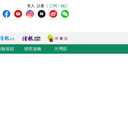
登入
註冊
|
訂閱 / 續訂
信報視頻
移民攻略
大灣區