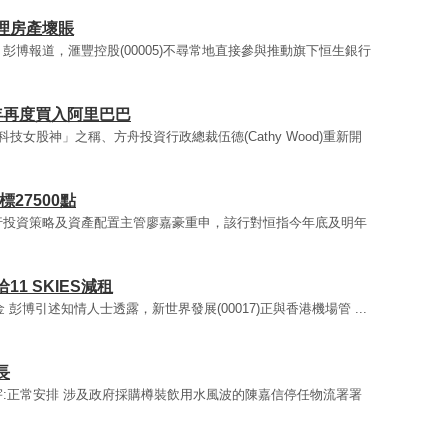
理房產壞賬
彭博報道，滙豐控股(00005)不尋常地直接參與推動旗下恒生銀行
年再度買入阿里巴巴
技女股神」之稱、方舟投資行政總裁伍德(Cathy Wood)重新開
27500點
花旗銀行投資策略及資產配置主管廖嘉豪重申，該行對恒指今年底及明年
1 SKIES減租
金 彭博引述知情人士透露，新世界發展(00017)正與香港機場管 ...
長
宇:正常安排 涉及政府採購樽裝飲用水風波的陳嘉信停任物流署署