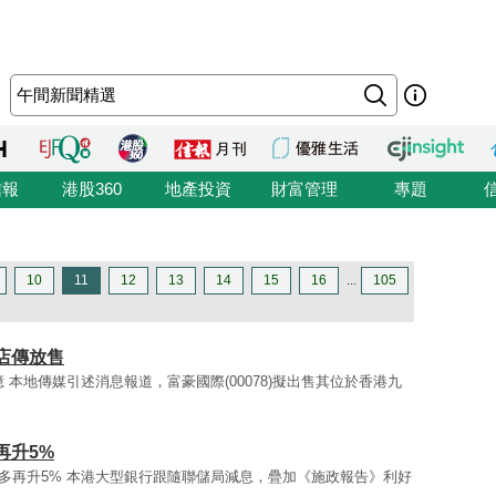
信報
港股360
地產投資
財富管理
專題
10
11
12
13
14
15
16
...
105
店傳放售
億 本地傳媒引述消息報道，富豪國際(00078)擬出售其位於香港九
再升5%
價最多再升5% 本港大型銀行跟隨聯儲局減息，疊加《施政報告》利好