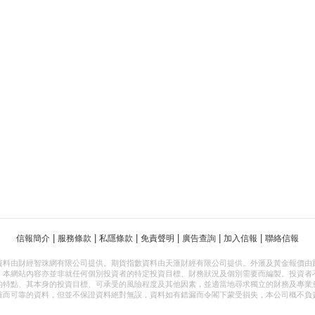
|
|
|
|
|
|
信報簡介
服務條款
私隱條款
免責聲明
廣告查詢
加入信報
聯絡信報
資料由財經智珠網有限公司提供。期貨指數資料由天滙財經有限公司提供。外滙及黃金報價由
，本網站內容亦並非就任何個別投資者的特定投資目標、財務狀況及個別需要而編製。投資者
的特點、其本身的投資目標、可承受的風險程度及其他因素，並適當地尋求獨立的財務及專業
確而可靠的資料，但並不保證資料絕對無誤，資料如有錯漏而令閣下蒙受損失，本公司概不負