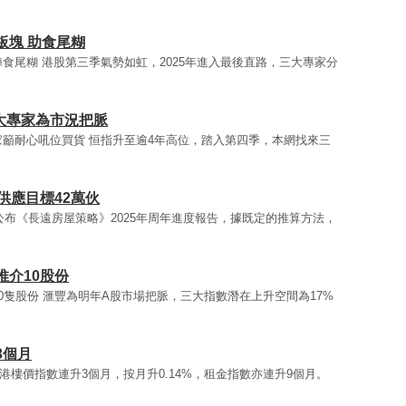
板塊 助食尾糊
陣食尾糊 港股第三季氣勢如虹，2025年進入最後直路，三大專家分
大專家為市況把脈
家籲耐心吼位買貨 恒指升至逾4年高位，踏入第四季，本網找來三
供應目標42萬伙
府公布《長遠房屋策略》2025年周年進度報告，據既定的推算方法，
推介10股份
10隻股份 滙豐為明年A股市場把脈，三大指數潛在上升空間為17%
3個月
 本港樓價指數連升3個月，按月升0.14%，租金指數亦連升9個月。