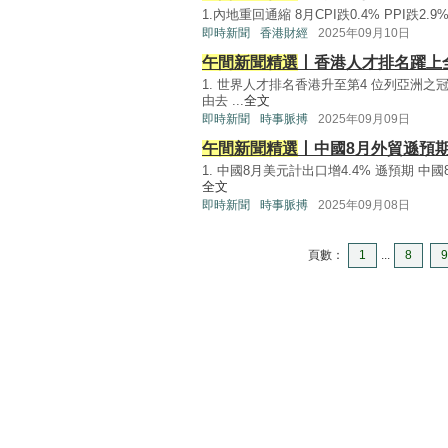
1.內地重回通縮 8月CPI跌0.4% PPI跌2.
即時新聞
香港財經
2025年09月10日
午間新聞精選
丨香港人才排名躍上全
1. 世界人才排名香港升至第4 位列亞洲之
由去 ...
全文
即時新聞
時事脈搏
2025年09月09日
午間新聞精選
丨中國8月外貿遜預
1. 中國8月美元計出口增4.4% 遜預期 中
全文
即時新聞
時事脈搏
2025年09月08日
頁數：
1
...
8
9