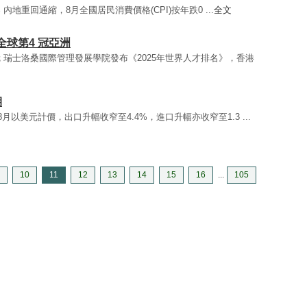
9% 內地重回通縮，8月全國居民消費價格(CPI)按年跌0 ...
全文
球第4 冠亞洲
冠 瑞士洛桑國際管理發展學院發布《2025年世界人才排名》，香港
期
國8月以美元計價，出口升幅收窄至4.4%，進口升幅亦收窄至1.3 ...
10
11
12
13
14
15
16
...
105