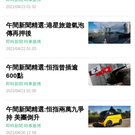
2021/04/23 01:02
午間新聞精選:港星旅遊氣泡
傳再押後
即時新聞
時事脈搏
2021/04/22 01:03
午間新聞精選:恒指曾插逾
600點
即時新聞
時事脈搏
2021/04/21 01:00
午間新聞精選:恒指兩萬九爭
持 美團倒升
即時新聞
時事脈搏
2021/04/20 12:59