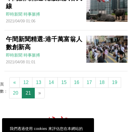
線
即時新聞
時事脈搏
2021/04/09 01:06
午間新聞精選:港千萬富翁人
數創新高
即時新聞
時事脈搏
2021/04/08 01:01
«
12
13
14
15
16
17
18
19
頁
數：
20
21
»
我們透過使用 cookies 來評估您在本網站的