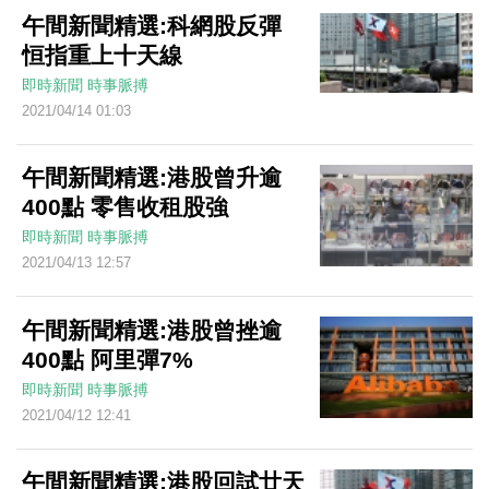
午間新聞精選:科網股反彈
恒指重上十天線
即時新聞
時事脈搏
2021/04/14 01:03
午間新聞精選:港股曾升逾
400點 零售收租股強
即時新聞
時事脈搏
2021/04/13 12:57
午間新聞精選:港股曾挫逾
400點 阿里彈7%
即時新聞
時事脈搏
2021/04/12 12:41
午間新聞精選:港股回試廿天