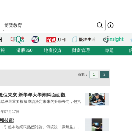
信報
港股360
地產投資
財富管理
專題
頁數：
1
2
數位未來 新學年大學潮科面面觀
現階段最重要根據成績決定未來的升學去向，包括
5年07月17日
和技能
港，引起本地網民熱烈討論。傳統說「戲無益」，