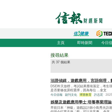
主頁
即時新聞
今日
搜尋結果
共 37 個結果
法證偵緝．遊戲應用．言語病理．
DSE昨天放榜，考試結果塵埃落定，考生
是否要修改課程選擇，因為每位 ...
全文
今日信報
副刊文化
博覽教育
許志宏
202
娛樂及遊戲應用學士 培養專業理論
早前日本「神級」遊戲設計師小島秀夫訪
但現今打電子遊「戲」可以非常專 ...
全文