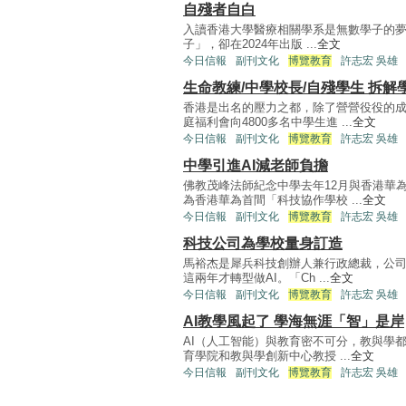
自殘者自白
入讀香港大學醫療相關學系是無數學子的夢想，
子」，卻在2024年出版 ...
全文
今日信報
副刊文化
博覽教育
許志宏 吳雄
生命教練/中學校長/自殘學生 拆解
香港是出名的壓力之都，除了營營役役的
庭福利會向4800多名中學生進 ...
全文
今日信報
副刊文化
博覽教育
許志宏 吳雄
中學引進AI減老師負擔
佛教茂峰法師紀念中學去年12月與香港華
為香港華為首間「科技協作學校 ...
全文
今日信報
副刊文化
博覽教育
許志宏 吳雄
科技公司為學校量身訂造
馬裕杰是犀兵科技創辦人兼行政總裁，公司
這兩年才轉型做AI。「Ch ...
全文
今日信報
副刊文化
博覽教育
許志宏 吳雄
AI教學風起了 學海無涯「智」是岸
AI（人工智能）與教育密不可分，教與學
育學院和教與學創新中心教授 ...
全文
今日信報
副刊文化
博覽教育
許志宏 吳雄