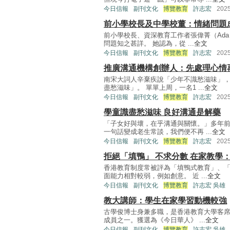
今日信報
副刊文化
博覽教育
許志宏
202
前小學校長及中學校董：情緒問題
前小學校長、資深教育工作者張偉菁（Ad
問題知之甚詳。 她認為，從 ...
全文
今日信報
副刊文化
博覽教育
許志宏
202
推廣溝通機構創辦人：先處理心情
南宋大詞人辛棄疾說「少年不識愁滋味」
盡愁滋味」。 單單上周，一名1 ...
全文
今日信報
副刊文化
博覽教育
許志宏
202
學童識盡愁滋味 良好溝通是解藥
「子女好與壞，在乎溝通與關懷。」多年
一句話變成老生常談，我們便不再 ...
全文
今日信報
副刊文化
博覽教育
許志宏
202
拒絕「填鴨」 不求分數 在家教學
香港教育制度常被評為「填鴨式教育」、
面能力相對較弱，例如創意。 近 ...
全文
今日信報
副刊文化
博覽教育
許志宏 吳雄
教大講師：學生在家學習動機較強
古學俊博士身兼多職，是香港教育大學客席
成員之一。獲選為《今日華人》 ...
全文
今日信報
副刊文化
博覽教育
許志宏 吳雄