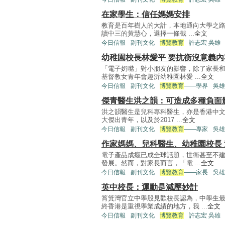
在家學生：信任媽媽安排
教育是百年樹人的大計，本地通向大學之路
讀中三的黃慧心，選擇一條截 ...
全文
今日信報
副刊文化
博覽教育
許志宏 吳雄
幼稚園校長林愛平 要抗衡沒意義內
「電子奶嘴」對小朋友的影響，除了家長和
基督教女青年會趣沂幼稚園林愛 ...
全文
今日信報
副刊文化
博覽教育
——學界
吳雄
傑青醫生洪之韻：可造成多種負面
洪之韻醫生是兒科專科醫生，亦是香港中文
大傑出青年，以及於2017 ...
全文
今日信報
副刊文化
博覽教育
——專家
吳雄
作家媽媽、兒科醫生、幼稚園校長
電子產品成癮已成全球話題，世衞甚至不建
發展。然而，對家長而言，「電 ...
全文
今日信報
副刊文化
博覽教育
——家長
吳雄
英中校長：運動是減壓妙計
筲箕灣官立中學殷見歡校長認為，中學生
終香港是重視學業成績的地方，我 ...
全文
今日信報
副刊文化
博覽教育
許志宏 吳雄