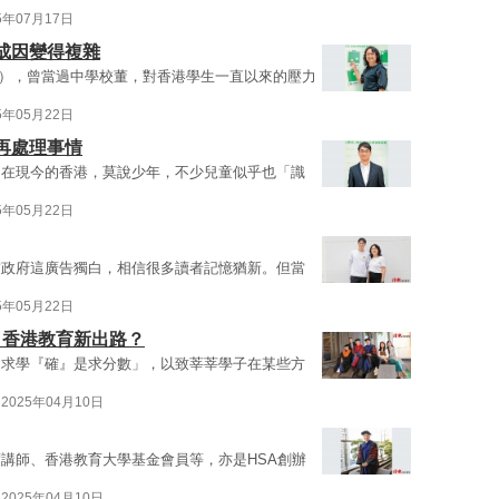
5年07月17日
成因變得複雜
a），曾當過中學校董，對香港學生一直以來的壓力
5年05月22日
再處理事情
，在現今的香港，莫說少年，不少兒童似乎也「識
5年05月22日
前政府這廣告獨白，相信很多讀者記憶猶新。但當
5年05月22日
：香港教育新出路？
「求學『確』是求分數」，以致莘莘學子在某些方
2025年04月10日
講師、香港教育大學基金會員等，亦是HSA創辦
2025年04月10日