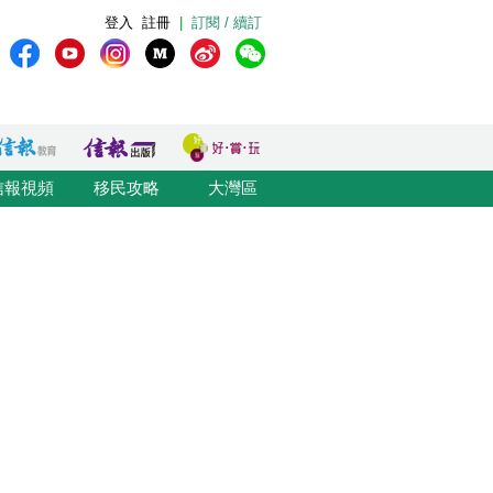
登入
註冊
|
訂閱 / 續訂
信報視頻
移民攻略
大灣區