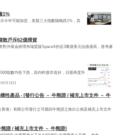
逾1%
示今年可能加息，美股三大指數隔晚跌1%，其
韓散戶斥62億掃貨
傳奇對沖基金經理布瑞質疑SpaceX的近3萬億美元估值過高，曾考慮
500指數均告下跌，區內昨股市造好，日股再度升
年06月18日
構性產品 - [發行公告 － 牛熊證 / 補充上市文件 － 牛
融控股（香港）有限公司發行之可贖回牛熊證之推出公佈及補充上市文件
熊證 / 補充上市文件 － 牛熊證]