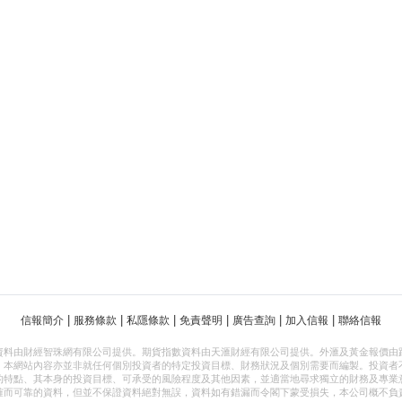
|
|
|
|
|
|
信報簡介
服務條款
私隱條款
免責聲明
廣告查詢
加入信報
聯絡信報
資料由財經智珠網有限公司提供。期貨指數資料由天滙財經有限公司提供。外滙及黃金報價由
，本網站內容亦並非就任何個別投資者的特定投資目標、財務狀況及個別需要而編製。投資者
的特點、其本身的投資目標、可承受的風險程度及其他因素，並適當地尋求獨立的財務及專業
確而可靠的資料，但並不保證資料絕對無誤，資料如有錯漏而令閣下蒙受損失，本公司概不負