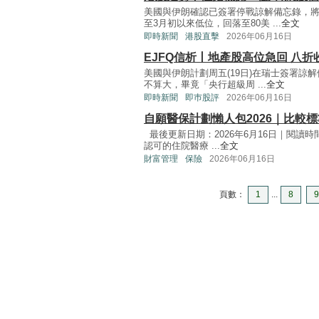
美國與伊朗確認已簽署停戰諒解備忘錄，
至3月初以來低位，回落至80美 ...
全文
即時新聞
港股直擊
2026年06月16日
EJFQ信析丨地產股高位急回 八折
美國與伊朗計劃周五(19日)在瑞士簽署
不算大，畢竟「央行超級周 ...
全文
即時新聞
即巿股評
2026年06月16日
自願醫保計劃懶人包2026｜比較
最後更新日期：2026年6月16日｜閱讀時
認可的住院醫療 ...
全文
財富管理
保險
2026年06月16日
頁數：
1
...
8
9