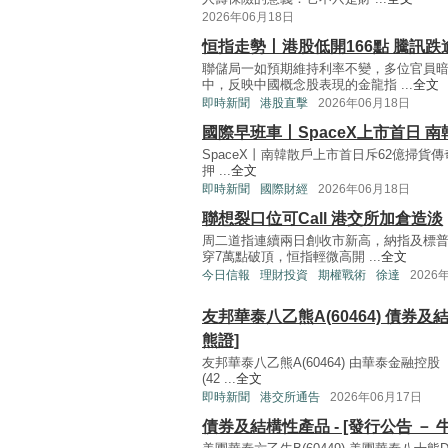
2026年06月18日
恒指走勢丨港股低開166點 騰訊跌
聯儲局一如預期維持利率不變，多位官員暗
中，反映中國概念股表現的金龍指 ...
全文
即時新聞
港股直擊
2026年06月18日
國際早班車丨SpaceX上市首日 南
SpaceX丨南韓散戶上市首日斥62億掃貨
押 ...
全文
即時新聞
國際財經
2026年06月18日
聯想裂口位可Call 港交所加倉造淡
周二道指連續兩日創收市新高，納指及標普
穿7萬點破頂，恒指輕微高開 ...
全文
今日信報
理財投資
期權戰術
徐達
2026
友邦華泰八乙熊A(60464) 債券及結
熊證]
友邦華泰八乙熊A(60464) 由華泰金
(42 ...
全文
即時新聞
港交所通告
2026年06月17日
債券及結構性產品 - [發行公告 － 牛