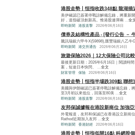
港股走勢丨恒指收跌348點 龍湖插
美伊確認已簽署停戰諒解備忘錄，將重新
好，道指破頂創新高。惟港股連彈兩 ...
全
即時新聞
港股直擊
2026年06月16日
債券及結構性產品 - [發行公告 － 牛
騰訊瑞銀六甲牛X(59898),匯豐瑞銀八乙牛G(5
即時新聞
港交所通告
2026年06月16日
旅遊保險2026｜12大保險公司比
最後更新日期：2026年6月16日｜閱讀
案，短途日本快閃、 ...
全文
財富管理
保險
2026年06月16日
港股走勢丨恒指半場跌309點 聯想
美國與伊朗確認已簽署停戰諒解備忘錄，
至3月初以來低位，回落至80美 ...
全文
即時新聞
港股直擊
2026年06月16日
友邦保誠據報在港設新崗位 加強
外電報道，友邦和保誠已在香港設立新崗位，
Rathod近期加入友邦 ...
全文
即時新聞
香港財經
2026年06月16日
港股走勢丨恒指低開16點 科網股