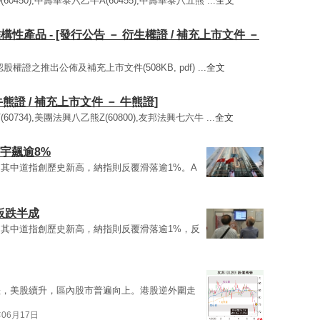
0450),中壽華泰六乙牛A(60455),中壽華泰八五熊 ...
全文
構性產品 - [發行公告 － 衍生權證 / 補充上市文件 －
權證之推出公佈及補充上市文件(508KB, pdf) ...
全文
熊證 / 補充上市文件 － 牛熊證]
0734),美團法興八乙熊Z(60800),友邦法興七六牛 ...
全文
宇飆逾8%
其中道指創歷史新高，納指則反覆滑落逾1%。A
板跌半成
其中道指創歷史新高，納指則反覆滑落逾1%，反
挫，美股續升，區內股市普遍向上。港股逆外圍走
年06月17日