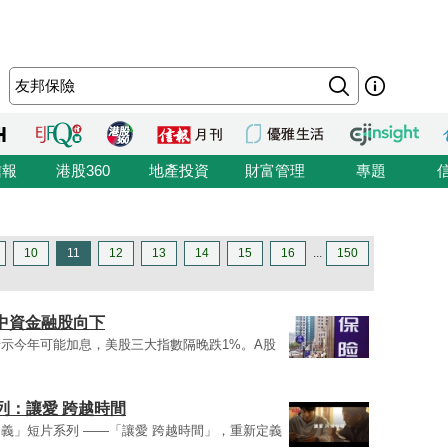
信報
港股360
地產投資
財富管理
專題
10
11
12
13
14
15
16
...
150
 中資金融股向下
示今年可能加息，美股三大指數隔晚跌1%。A股
列：讓愛 跨越時間
義」短片系列 ——「讓愛 跨越時間」，重新定義