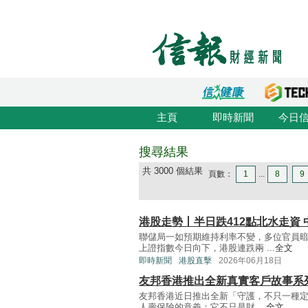
主頁
即時新聞
今日
搜尋結果
共 3000 個結果
頁數：
1
...
8
9
港股走勢丨半日跌412點北水走資
聯儲局一如預期維持利率不變，多位官員暗
上證指數今日向下，港股連跌兩 ...
全文
即時新聞
港股直擊
2026年06月18日
友邦香港推出全新真實客戶故事系
友邦香港近日推出全新「守護，不只一種定
人壽保險的意義：它不只是財 ...
全文