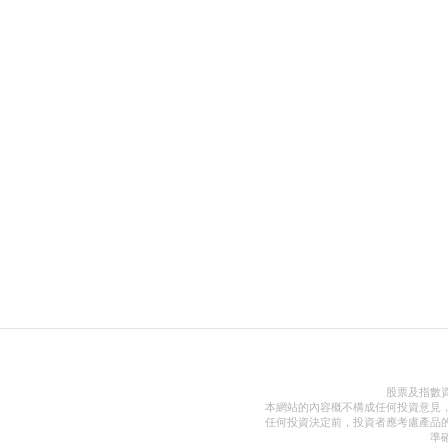
股票及指數
本網站的內容概不構成任何投資意見
任何投資決定前，投資者應考慮產品
準