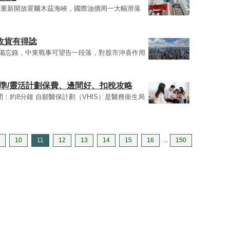
將重新開放霍爾木茲海峽，國際油價周一大幅滑落
收貨有得諗
諒解備忘錄，中東戰事可望告一段落，對股市沖喜作用
標準/靈活計劃保費、邊間好、扣稅攻略
間：約8分鐘 自願醫保計劃（VHIS）是醫務衞生局
10
11
12
13
14
15
16
...
150