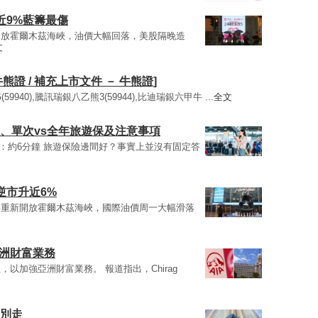
近9%藍籌最傷
開放霍爾木茲海峽，油價大幅回落，美股隔晚造
文
熊證 / 補充上市文件 － 牛熊證]
9940),騰訊瑞銀八乙熊3(59944),比迪瑞銀六甲牛 ...
全文
較、單次vs全年旅遊保及注意事項
時間：約6分鐘 旅遊保險邊間好？事實上並沒有固定答
逆市升近6%
將重新開放霍爾木茲海峽，國際油價周一大幅滑落
亞洲財富業務
以加強亞洲財富業務。 報道指出，Chirag
個別走