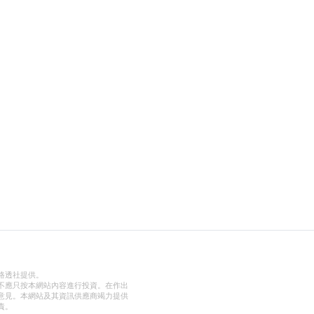
路透社提供。
不應只按本網站內容進行投資。在作出
意見。本網站及其資訊供應商竭力提供
責。