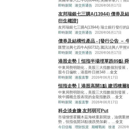
美團華泰六乙牛B(60449),美團華泰八十熊D(6
即時新聞
港交所通告
2026年06月17日
友邦瑞銀七三購A(13944) 債券及結
衍生權證]
友邦瑞銀七三購A(13944) 瑞士銀行發行的認股
即時新聞
港交所通告
2026年06月17日
債券及結構性產品 - [發行公告 － 牛
匯豐法興七四牛A(60732),騰訊法興八甲熊V(6
即時新聞
港交所通告
2026年06月17日
港股走勢丨恒指半場埋單跌89點 舜
中東局勢明朗化，美股三大指數個別發展，
股今日偏軟，港股昨日挫348 ...
全文
即時新聞
港股直擊
2026年06月17日
恒指走勢丨港股高開1點 建滔積層
中東局勢明朗化，美股三大指數個別發展，
映中國概念股表現的金龍指數跌 ...
全文
即時新聞
港股直擊
2026年06月17日
科企淡倉膽 友邦弱可Put
市場憧憬霍爾木茲海峽重新開放，油價重
勢，恒指低開16點後跌勢加劇， ...
全文
今日信報
理財投資
期權戰術
徐達
2026