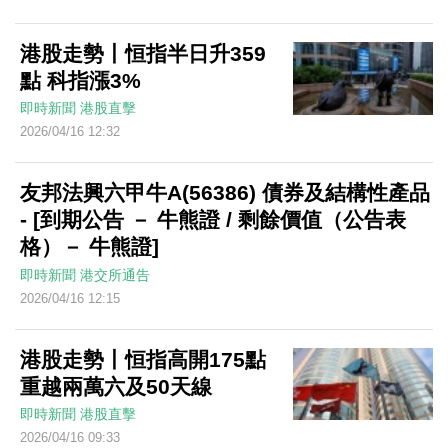
港股走勢丨恒指半日升359
點 科指漲3%
即時新聞
港股直擊
2026/04/16 12:32
友邦法興六甲牛A(56386) 債券及結構性產品
- [到期公告 － 牛熊證 / 剩餘價值（公告表
格）－ 牛熊證]
即時新聞
港交所通告
2026/04/16 12:15
港股走勢丨恒指高開175點
重越兩萬六及50天線
即時新聞
港股直擊
2026/04/16 09:33