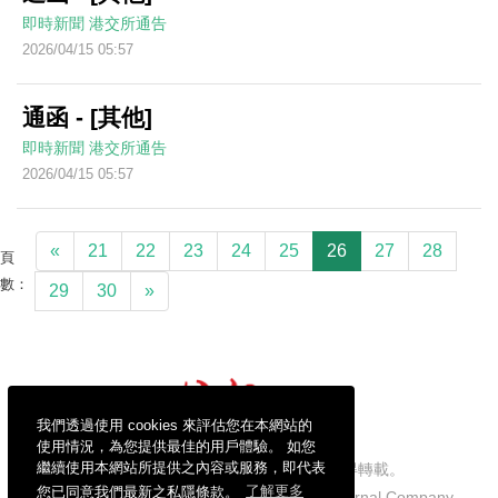
即時新聞
港交所通告
2026/04/15 05:57
通函 - [其他]
即時新聞
港交所通告
2026/04/15 05:57
«
21
22
23
24
25
26
27
28
頁
數：
29
30
»
我們透過使用 cookies 來評估您在本網站的
使用情況，為您提供最佳的用戶體驗。 如您
繼續使用本網站所提供之內容或服務，即代表
信報財經新聞有限公司版權所有，不得轉載。
您已同意我們最新之私隱條款。
了解更多
Copyright © 2026 Hong Kong Economic Journal Company