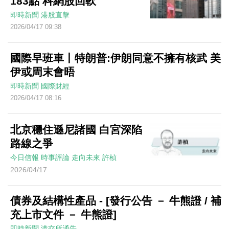
183點 科網股回軟
即時新聞
港股直擊
2026/04/17 09:38
國際早班車丨特朗普:伊朗同意不擁有核武 美
伊或周末會晤
即時新聞
國際財經
2026/04/17 08:16
北京穩住遜尼諸國 白宮深陷
路線之爭
今日信報
時事評論
走向未來
許楨
2026/04/17
債券及結構性產品 - [發行公告 － 牛熊證 / 補
充上市文件 － 牛熊證]
即時新聞
港交所通告