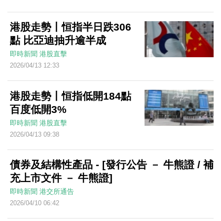
港股走勢丨恒指半日跌306
點 比亞迪抽升逾半成
即時新聞
港股直擊
2026/04/13 12:33
港股走勢丨恒指低開184點
百度低開3%
即時新聞
港股直擊
2026/04/13 09:38
債券及結構性產品 - [發行公告 － 牛熊證 / 補
充上市文件 － 牛熊證]
即時新聞
港交所通告
2026/04/10 06:42