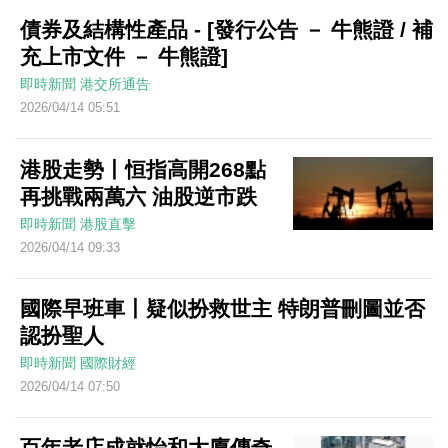
債券及結構性產品 - [發行公告 － 牛熊證 / 補
充上市文件 － 牛熊證]
即時新聞
港交所通告
2026/04/14 05:51
港股走勢丨恒指高開268點
再挑戰兩萬六 油股逆市跌
即時新聞
港股直擊
2026/04/14 09:33
國際早班車丨疑似扮救世主 特朗普刪圖並否
認扮聖人
即時新聞
國際財經
2026/04/14 07:50
百年老店成就怡和大廈傳奇