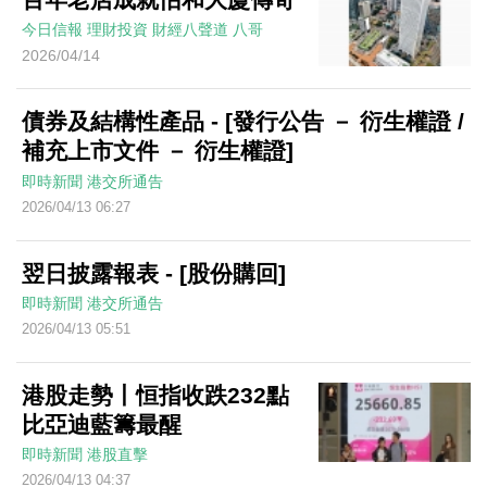
今日信報
理財投資
財經八聲道
八哥
2026/04/14
債券及結構性產品 - [發行公告 － 衍生權證 /
補充上市文件 － 衍生權證]
即時新聞
港交所通告
2026/04/13 06:27
翌日披露報表 - [股份購回]
即時新聞
港交所通告
2026/04/13 05:51
港股走勢丨恒指收跌232點
比亞迪藍籌最醒
即時新聞
港股直擊
2026/04/13 04:37