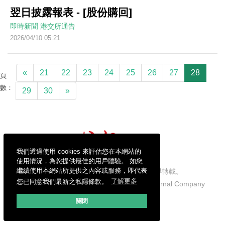
翌日披露報表 - [股份購回]
即時新聞
港交所通告
2026/04/10 05:21
«
21
22
23
24
25
26
27
28
頁
數：
29
30
»
我們透過使用 cookies 來評估您在本網站的
使用情況，為您提供最佳的用戶體驗。 如您
繼續使用本網站所提供之內容或服務，即代表
信報財經新聞有限公司版權所有，不得轉載。
您已同意我們最新之私隱條款。
了解更多
Copyright © 2026 Hong Kong Economic Journal Company
Limited. All rights reserved.
關閉