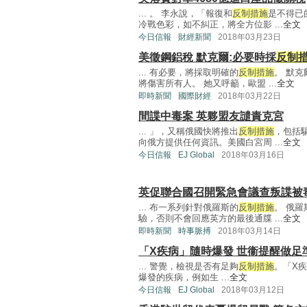
... 。 李永說，「報復和
反制措施
是不得已
冷戰色彩，如不糾正，將全方位影 ...
全文
今日信報
財經新聞
2018年03月23日
美徵鋼鋁稅 默克爾:必要時採
反制
... 有必要，將採取明確的
反制措施
。 默
將傷害所有人。 她又呼籲，歐盟 ...
全文
即時新聞
國際財經
2018年03月22日
間諜中毒案 英夥盟友譴責克宮
... 」，又稱俄國快將推出
反制措施
，包括
向俄方提供任何資訊。美國白宮周 ...
全文
今日信報
EJ Global
2018年03月16日
英促聯合國召開緊急會議查叛諜被
... 布一系列針對俄羅斯的
反制措施
。 俄
驗，否則不會回應英方的最後通牒 ...
全文
即時新聞
時事脈搏
2018年03月14日
「X疾病」隨時爆發 世衞提醒做足
... 警覺，檢視是否有足夠
反制措施
。「X
爆發的疾病，例如生 ...
全文
今日信報
EJ Global
2018年03月12日