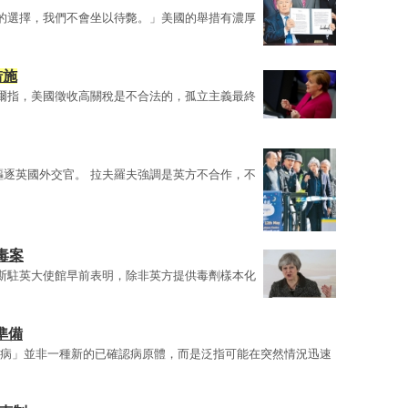
的選擇，我們不會坐以待斃。」美國的舉措有濃厚
措施
克爾指，美國徵收高關稅是不合法的，孤立主義最終
驅逐英國外交官。 拉夫羅夫強調是英方不合作，不
毒案
羅斯駐英大使館早前表明，除非英方提供毒劑樣本化
準備
疾病」並非一種新的已確認病原體，而是泛指可能在突然情況迅速