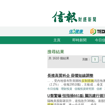
主頁
即時新聞
今日
搜尋結果
共 1610 個結果
頁數：
1
...
長揸高質科企 毋懼短線調整
... ，受內地發布對美關稅
反制措施
消息拖
（2.2%），收報29518點，主板成 ...
全文
今日信報
理財投資
信報投資研究部
信析
U盤驚嚇 恒指插661點 騰訊建行捱
隔晚美股顯著回升，道指急升389點。港
措施
消息拖累，進一步走弱。 ...
全文