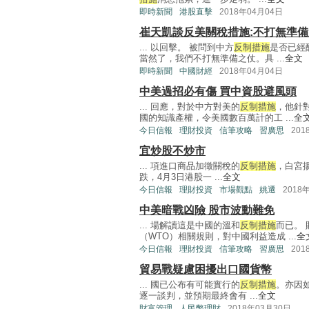
即時新聞
港股直擊
2018年04月04日
崔天凱談反美關稅措施:不打無準
... 以回擊。 被問到中方
反制措施
是否已經
當然了，我們不打無準備之仗。具 ...
全文
即時新聞
中國財經
2018年04月04日
中美過招必有傷 買中資股避風頭
... 回應，對於中方對美的
反制措施
，他針
國的知識產權，令美國數百萬計的工 ...
全
今日信報
理財投資
信筆攻略
習廣思
201
宜炒股不炒市
... 項進口商品加徵關稅的
反制措施
，白宮
跌，4月3日港股一 ...
全文
今日信報
理財投資
市場觀點
姚遷
2018
中美暗戰凶險 股市波動難免
... 場解讀這是中國的溫和
反制措施
而已。
（WTO）相關規則，對中國利益造成 ...
全
今日信報
理財投資
信筆攻略
習廣思
201
貿易戰疑慮困擾出口國貨幣
... 國已公布有可能實行的
反制措施
。亦因如
逐一談判，並預期最終會有 ...
全文
財富管理
人民幣理財
2018年03月30日