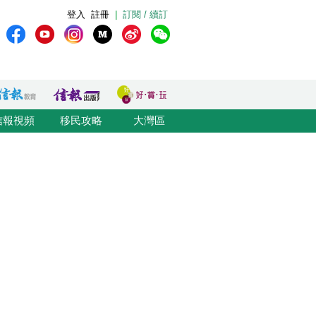
登入
註冊
|
訂閱 / 續訂
信報視頻
移民攻略
大灣區