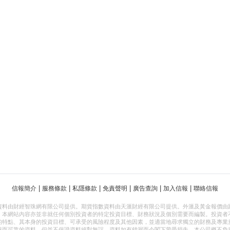
|
|
|
|
|
|
信報簡介
服務條款
私隱條款
免責聲明
廣告查詢
加入信報
聯絡信報
資料由財經智珠網有限公司提供。期貨指數資料由天滙財經有限公司提供。外滙及黃金報價由
，本網站內容亦並非就任何個別投資者的特定投資目標、財務狀況及個別需要而編製。投資者
的特點、其本身的投資目標、可承受的風險程度及其他因素，並適當地尋求獨立的財務及專業
確而可靠的資料，但並不保證資料絕對無誤，資料如有錯漏而令閣下蒙受損失，本公司概不負