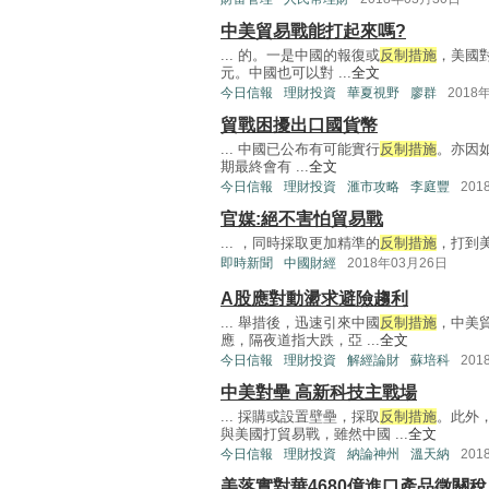
中美貿易戰能打起來嗎?
... 的。一是中國的報復或
反制措施
，美國
元。中國也可以對 ...
全文
今日信報
理財投資
華夏視野
廖群
2018
貿戰困擾出口國貨幣
... 中國已公布有可能實行
反制措施
。亦因如
期最終會有 ...
全文
今日信報
理財投資
滙市攻略
李庭豐
201
官媒:絕不害怕貿易戰
... ，同時採取更加精準的
反制措施
，打到美
即時新聞
中國財經
2018年03月26日
A股應對動盪求避險趨利
... 舉措後，迅速引來中國
反制措施
，中美
應，隔夜道指大跌，亞 ...
全文
今日信報
理財投資
解經論財
蘇培科
201
中美對壘 高新科技主戰場
... 採購或設置壁壘，採取
反制措施
。此外，
與美國打貿易戰，雖然中國 ...
全文
今日信報
理財投資
納論神州
溫天納
201
美落實對華4680億進口產品徵關稅