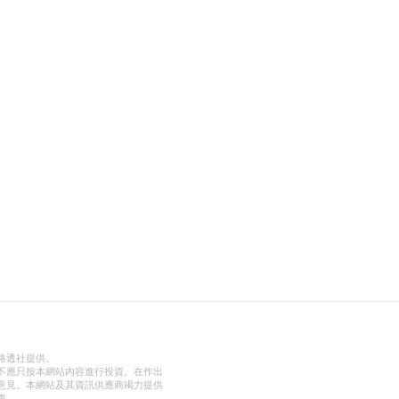
路透社提供。
不應只按本網站內容進行投資。在作出
意見。本網站及其資訊供應商竭力提供
責。