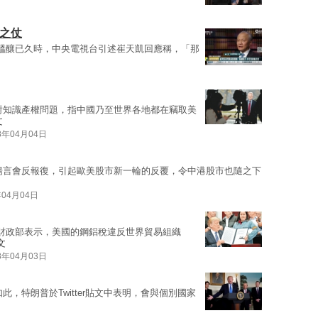
備之仗
醞釀已久時，中央電視台引述崔天凱回應稱，「那
對知識產權問題，指中國乃至世界各地都在竊取美
文
8年04月04日
揚言會反報復，引起歐美股市新一輪的反覆，令中港股市也隨之下
年04月04日
 財政部表示，美國的鋼鋁稅違反世界貿易組織
文
8年04月03日
此，特朗普於Twitter貼文中表明，會與個別國家