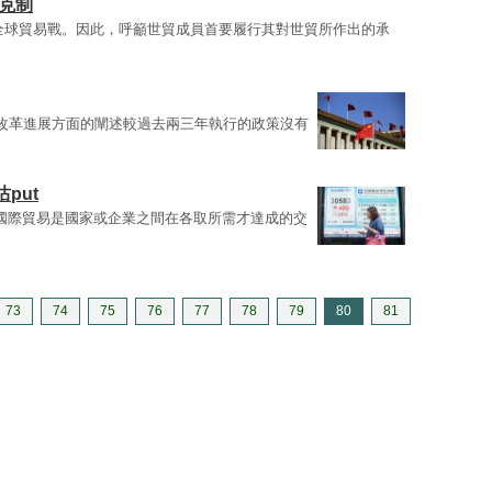
克制
全球貿易戰。因此，呼籲世貿成員首要履行其對世貿所作出的承
企改革進展方面的闡述較過去兩三年執行的政策沒有
put
，國際貿易是國家或企業之間在各取所需才達成的交
73
74
75
76
77
78
79
80
81