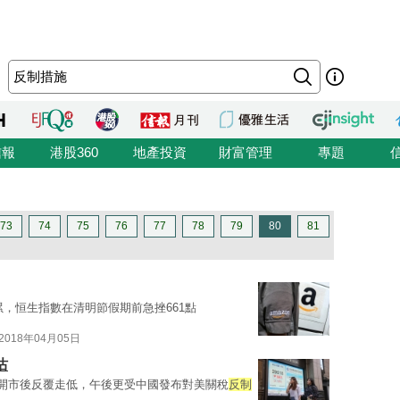
信報
港股360
地產投資
財富管理
專題
73
74
75
76
77
78
79
80
81
累，恒生指數在清明節假期前急挫661點
2018年04月05日
沽
股開市後反覆走低，午後更受中國發布對美關稅
反制