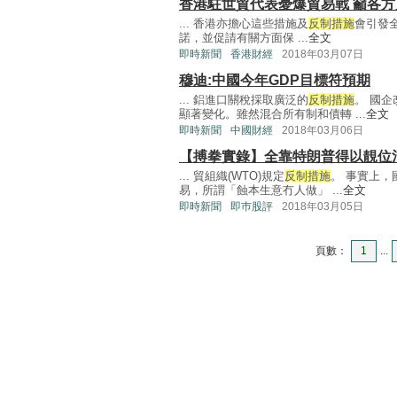
香港駐世貿代表憂爆貿易戰 籲各方
... 香港亦擔心這些措施及
反制措施
會引發
諾，並促請有關方面保 ...
全文
即時新聞
香港財經
2018年03月07日
穆迪:中國今年GDP目標符預期
... 鋁進口關稅採取廣泛的
反制措施
。 國
顯著變化。雖然混合所有制和債轉 ...
全文
即時新聞
中國財經
2018年03月06日
【搏拳實錄】全靠特朗普得以靚位沽
... 貿組織(WTO)規定
反制措施
。 事實上
易，所謂「蝕本生意冇人做」 ...
全文
即時新聞
即巿股評
2018年03月05日
頁數：
1
...