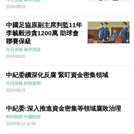
2024/08/22
中國足協原副主席判監11年
李毓毅涉貪1200萬 助球會
聯賽保級
今日信報
兩岸消息
2024/08/20
中紀委續深化反腐 緊盯資金密集領域
今日信報
財經新聞
2024/08/15
中紀委:深入推進資金密集等領域腐敗治理
即時新聞
中國財經
2024/08/14 11:58