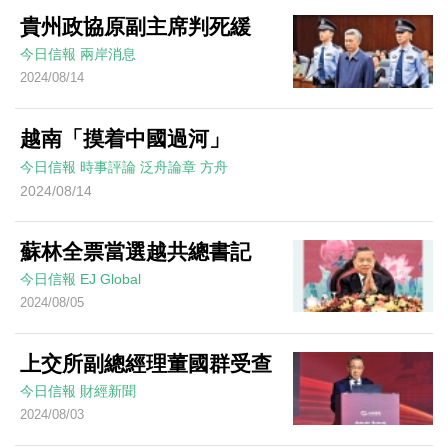
貴州政協原副主席判死緩
今日信報
兩岸消息
2024/08/14
越南「摸着中國過河」
今日信報
時事評論
泛舟論章
方舟
2024/08/14
蘇林全票當選越共總書記
今日信報
EJ Global
2024/08/05
上交所副總經理董國群受查
今日信報
財經新聞
2024/08/03