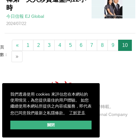
時
今日信報
EJ Global
2024/07/22
«
1
2
3
4
5
6
7
8
9
10
頁
數：
»
我們透過使用 cookies 來評估您在本網站的
使用情況，為您提供最佳的用戶體驗。 如您
繼續使用本網站所提供之內容或服務，即代表
信報財經新聞有限公司版權所有，不得轉載。
您已同意我們最新之私隱條款。
了解更多
Copyright © 2026 Hong Kong Economic Journal Company
Limited. All rights reserved.
關閉