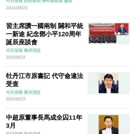
今日信報
財經新聞
神州最前線
穆真
2024/08/23
習主席讚一國兩制 闢和平統
一新途 紀念鄧小平120周年
誕辰座談會
今日信報
兩岸消息
2024/08/23
牡丹江市原書記 代守侖違法
受查
今日信報
兩岸消息
2024/08/23
中超原董事長馬成全囚11年
3月
今日信報
兩岸消息