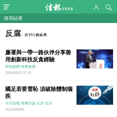
搜尋結果
反腐
- 共951個結果
廉署與一帶一路伙伴分享善
用創新科技反貪經驗
即時新聞
時事脈搏
2024/09/10 07:35
國足若要雪恥 須破除體制痼
疾
今日信報
時事評論
社評
社評
2024/09/09