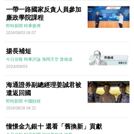
一帶一路國家反貪人員參加
廉政學院課程
即時新聞
時事脈搏
2024/09/03 04:07
揚長補短
今日信報
時事評論
海闊天空
曾德成
2024/09/03
海通證券副總經理姜誠君被
遣返回國
即時新聞
中國財經
2024/08/28 04:32
憧憬金九銀十 還看「舊換新」貢獻