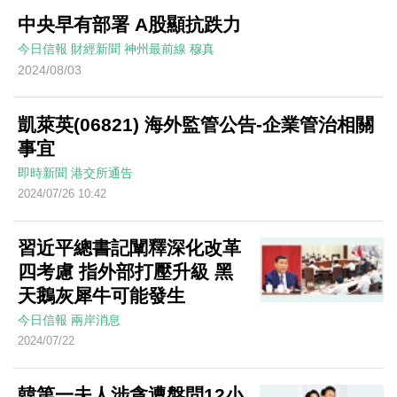
中央早有部署 A股顯抗跌力
今日信報
財經新聞
神州最前線
穆真
2024/08/03
凱萊英(06821) 海外監管公告-企業管治相關
事宜
即時新聞
港交所通告
2024/07/26 10:42
習近平總書記闡釋深化改革
四考慮 指外部打壓升級 黑
天鵝灰犀牛可能發生
今日信報
兩岸消息
2024/07/22
韓第一夫人涉貪遭盤問12小