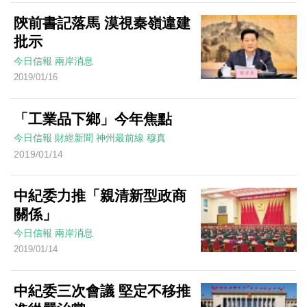
陝前書記落馬 漠視秦嶺違建
批示
今日信報
兩岸消息
2019/01/16
「工業品下鄉」今年焦點
今日信報
財經新聞
神州最前線
穆真
2019/01/14
中紀委力推「親清新型政商
關係」
今日信報
兩岸消息
2019/01/14
中紀委三次會議 堅定不移推