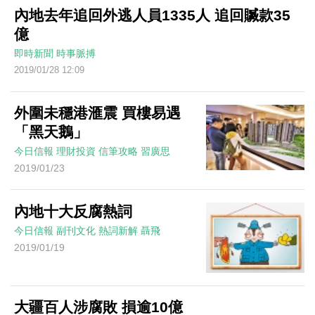
內地去年追回外逃人員1335人 追回贓款35
億
即時新聞
時事脈搏
2019/01/28 12:09
外圍未穩港滙震 買樓易遇
「黑天鵝」
今日信報
理財投資
信筆攻略
習廣思
2019/01/23
內地十大反腐熱詞
今日信報
副刊文化
熱詞新解
聶飛
2019/01/19
大疆百人涉腐敗 損逾10億