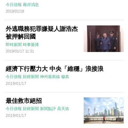
今日信報
兩岸消息
2019/01/19
外逃職務犯罪嫌疑人謝浩杰
被押解回國
即時新聞
時事脈搏
2019/01/17 11:31
經濟下行壓力大 中央「維穩」浪接浪
今日信報
財經新聞
神州最前線
穆真
2019/01/17
最佳救市絕招
今日信報
財經新聞
新聞點評
高天佑
2019/01/17