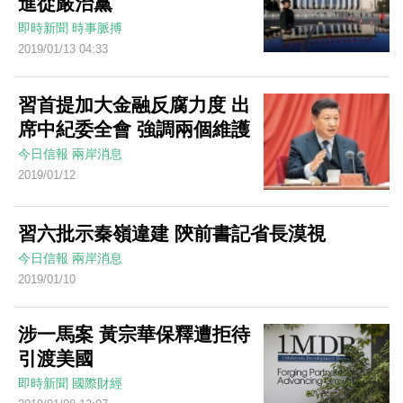
進從嚴治黨
即時新聞
時事脈搏
2019/01/13 04:33
習首提加大金融反腐力度 出
席中紀委全會 強調兩個維護
今日信報
兩岸消息
2019/01/12
習六批示秦嶺違建 陝前書記省長漠視
今日信報
兩岸消息
2019/01/10
涉一馬案 黃宗華保釋遭拒待
引渡美國
即時新聞
國際財經