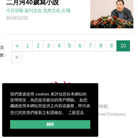
二月河40歲寫小說
今日信報
副刊文化
忽然文化
占飛
2018/12/21
«
1
2
3
4
5
6
7
8
9
10
頁
數：
»
我們透過使用 cookies 來評估您在本網站的
使用情況，為您提供最佳的用戶體驗。 如您
繼續使用本網站所提供之內容或服務，即代表
信報財經新聞有限公司版權所有，不得轉載。
您已同意我們最新之私隱條款。
了解更多
Copyright © 2026 Hong Kong Economic Journal Company
Limited. All rights reserved.
關閉