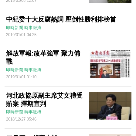
2019/01/08 12:07
中紀委十大反腐熱詞 壓倒性勝利排榜首
即時新聞
時事脈搏
2019/01/01 04:25
解放軍報:改革強軍 聚力備
戰
即時新聞
時事脈搏
2019/01/01 01:10
河北政協原副主席艾文禮受
賄案 擇期宣判
即時新聞
時事脈搏
2018/12/27 05:46