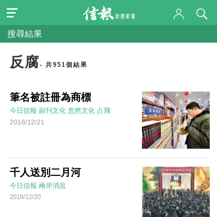
搜尋結果
反腐
- 共951個結果
筆名被註冊為商標
今日信報
副刊文化
忽然文化
占飛
2018/12/21
千人送別二月河
今日信報
兩岸消息
2018/12/20