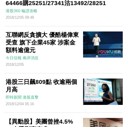
64466購25251/27341沽13492/28251
港股360
輪證攻略
2018/12/05 09:48
互聯網反貪擴大 優酷楊偉東
受查 旗下企業45家 涉案金
額料逾億元
今日信報
兩岸消息
2018/12/05
港股三日飆809點 收逾兩個
月高
即時新聞
港股直擊
2018/12/04 05:16
【異動股】美團曾挫4.5%