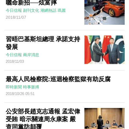
曬命新招──炫富摔
今日信報
副刊文化
潮網熱話
瑪麗
2018/11/07
習晤巴基斯坦總理 承諾支持
發展
今日信報
兩岸消息
2018/11/03
最高人民檢察院:巡迴檢察監獄有助反腐
即時新聞
時事脈搏
2018/10/26 05:51
公安部長趙克志通報 孟宏偉
受賄 暗示關連周永康案 嚴
查同黨防顛覆