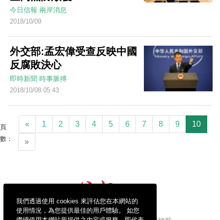
今日信報
兩岸消息
2018/10/09
外交部:孟宏偉受查反映中國
反腐敗決心
即時新聞
時事脈搏
2018/10/08 05:43
«
1
2
3
4
5
6
7
8
9
10
頁
數：
»
我們透過使用 cookies 來評估您在本網站的
使用情況，為您提供最佳的用戶體驗。 如您
繼續使用本網站所提供之內容或服務，即代表