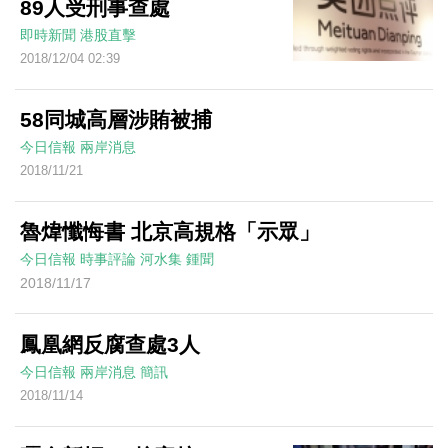
89人受刑事查處
即時新聞
港股直擊
2018/12/04 02:39
58同城高層涉賄被捕
今日信報
兩岸消息
2018/11/21
魯煒懺悔書 北京高規格「示眾」
今日信報
時事評論
河水集
鍾聞
2018/11/17
鳳凰網反腐查處3人
今日信報
兩岸消息
簡訊
2018/11/14