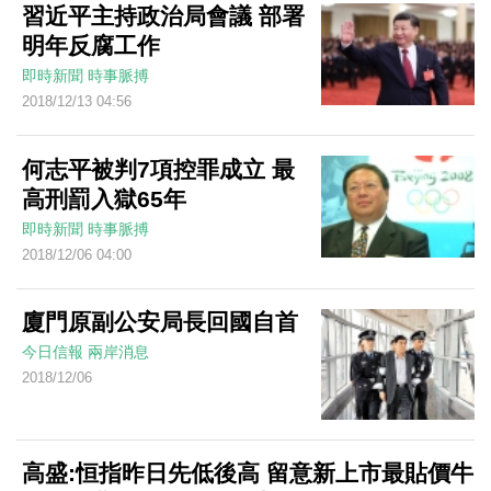
習近平主持政治局會議 部署
明年反腐工作
即時新聞
時事脈搏
2018/12/13 04:56
何志平被判7項控罪成立 最
高刑罰入獄65年
即時新聞
時事脈搏
2018/12/06 04:00
廈門原副公安局長回國自首
今日信報
兩岸消息
2018/12/06
高盛:恒指昨日先低後高 留意新上市最貼價牛