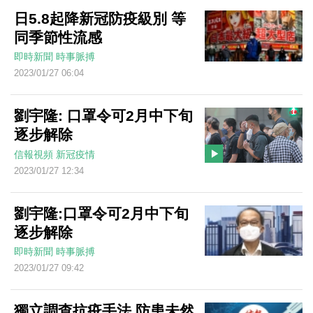
日5.8起降新冠防疫級別 等
同季節性流感
即時新聞
時事脈搏
2023/01/27 06:04
劉宇隆: 口罩令可2月中下旬
逐步解除
信報視頻
新冠疫情
2023/01/27 12:34
劉宇隆:口罩令可2月中下旬
逐步解除
即時新聞
時事脈搏
2023/01/27 09:42
獨立調查抗疫手法 防患未然