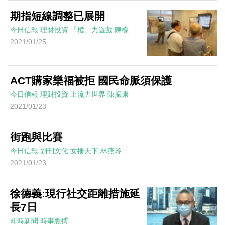
期指短線調整已展開
今日信報
理財投資
「權」力遊戲
陳檬
2021/01/25
ACT購家樂福被拒 國民命脈須保護
今日信報
理財投資
上流力世界
陳振康
2021/01/23
街跑與比賽
今日信報
副刊文化
女播天下
林燕玲
2021/01/23
徐德義:現行社交距離措施延
長7日
即時新聞
時事脈搏