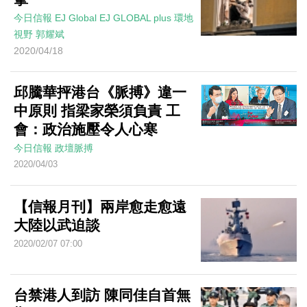
今日信報
EJ Global
EJ GLOBAL plus 環地
視野
郭耀斌
2020/04/18
邱騰華抨港台《脈搏》違一
中原則 指梁家榮須負責 工
會：政治施壓令人心寒
今日信報
政壇脈搏
2020/04/03
【信報月刊】兩岸愈走愈遠
大陸以武迫談
2020/02/07 07:00
台禁港人到訪 陳同佳自首無