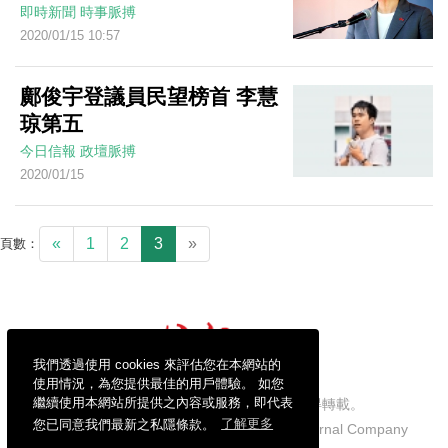
即時新聞
時事脈搏
2020/01/15 10:57
鄺俊宇登議員民望榜首 李慧
琼第五
今日信報
政壇脈搏
2020/01/15
«
1
2
3
»
頁數：
我們透過使用 cookies 來評估您在本網站的
使用情況，為您提供最佳的用戶體驗。 如您
繼續使用本網站所提供之內容或服務，即代表
信報財經新聞有限公司版權所有，不得轉載。
您已同意我們最新之私隱條款。
了解更多
Copyright © 2026 Hong Kong Economic Journal Company