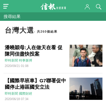
搜尋結果
台灣大選
- 共260個結果
潘曉穎母:人在做天在看 促
陳同佳盡快投案
即時新聞
時事脈搏
2020/09/21 01:08
【國際早班車】G7聯署促中
國停止港區國安立法
即時新聞
國際財經
2020/06/18 07:34