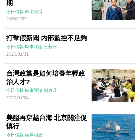
期
今日信報
政壇脈搏
2020/02/07
打擊假新聞 內部監控不足夠
今日信報
時事評論
王若冰
2020/01/31
台灣政黨是如何培養年輕政
治人才?
今日信報
時事評論
郭東旺
2020/01/24
美艦再穿越台海 北京關注促
慎行
今日信報
兩岸消息