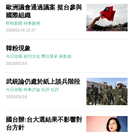
歐洲議會通過議案 挺台參與
國際組織
即時新聞
時事脈搏
2020/01/16 12:27
韓粉現象
今日信報
副刊文化
嚮往發呆
林創成
2020/01/16
武統論仍處於紙上談兵階段
今日信報
時事評論
社評
社評
2020/01/16
國台辦:台大選結果不影響對
台方針