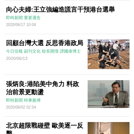
向心夫婦:王立強編造謊言干預港台選舉
即時新聞
重要通告
2020/06/17 10:04
回顧台灣大選 反思香港政局
今日信報
副刊文化
校長開壇
譚國偉博士
2020/06/13
張炳良:港陷美中角力 料政
治前景更動盪
即時新聞
時事脈搏
2020/06/02 02:54
北京超限戰碰壁 歐美逐一反
擊