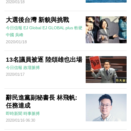
2020/01/18
大選後台灣 新貌與挑戰
今日信報
EJ Global
EJ GLOBAL plus 軟硬
中國
吳峰
2020/01/18
13名議員被逐 陸頌雄也出場
今日信報
政壇脈搏
2020/01/17
辭民進黨副秘書長 林飛帆:
任務達成
即時新聞
時事脈搏
2020/01/16 06:30